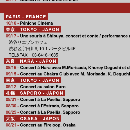
PARIS - FRANCE
10/18 -
Péniche Cinéma
東京 TOKYO - JAPON
09/17 -
Une souris à Shibuya, concert et conte / performance a
渋谷リエゾンカフェ
渋谷区宇田川町10-1 パークビル4F
TEL&FAX 03-6416-1635
奈良 NARA - JAPON
09/16 -
Concert à Nara avec M.Morisada, Khorey Degushi et d
09/15 -
Concert au Chakra Club avec M. Morisada, K. Deguchi,
東京 TOKYO - JAPON
09/12 -
Concert au salon Euro
札幌 SAPORO - JAPON
08/31 -
Concert à La Paellia, Sapporo
08/30 -
Concert à l’Estrada, Sapporo
08/25 -
Concert à La Paellia, Sapporo
大阪 OSAKA - JAPON
08/21 -
Concert au Fireloop, Osaka