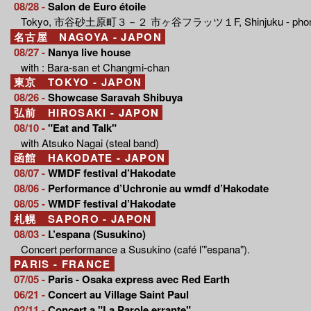
08/28 -
Salon de Euro étoile
Tokyo, 市谷砂土原町３－２ 市ヶ谷フラッツ１F, Shinjuku - phone 
名古屋 NAGOYA - JAPON
08/27 -
Nanya live house
with : Bara-san et Changmi-chan
東京 TOKYO - JAPON
08/26 -
Showcase Saravah Shibuya
弘前 HIROSAKI - JAPON
08/10 -
"Eat and Talk"
with Atsuko Nagai (steal band)
函館 HAKODATE - JAPON
08/07 -
WMDF festival d’Hakodate
08/06 -
Performance d’Uchronie au wmdf d’Hakodate
08/05 -
WMDF festival d’Hakodate
札幌 SAPORO - JAPON
08/03 -
L’espana (Susukino)
Concert performance a Susukino (café l’"espana").
PARIS - FRANCE
07/05 -
Paris - Osaka express avec Red Earth
06/21 -
Concert au Village Saint Paul
02/11 -
Concert a "La Parole errante"