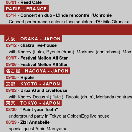
06/01 -
Reed Cafe
PARIS - FRANCE
05/14 -
Concert en duo - L’Inde rencontre l’Uchronie
Concert performance autour d’une sculpture d’Akihito Okunaka, 
大阪 OSAKA - JAPON
09/12 -
chakra live-house
with Khorey (flute), Ryouta (drum), Morisada (contrabass), Mo
09/07 -
Festival Mellon All Star
09/06 -
Festival Mellon All Star
名古屋 NAGOYA - JAPON
09/05 -
Ripple
京都 KYOTO - JAPON
09/02 -
UrbanGuild LiveHouse
with Khorey Degushi ( flute ), Ryouta (drum), Morisada (contr
東京 TOKYO - JAPON
08/30 -
"Paint your Teeth"
underground party in Tokyo at GoldenEgg live house
08/29 -
Zizi Annabelle
special guest Amie Maruyama