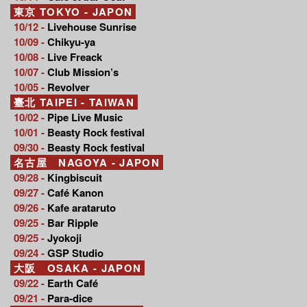
東京 TOKYO - JAPON
10/12 -
Livehouse Sunrise
10/09 -
Chikyu-ya
10/08 -
Live Freack
10/07 -
Club Mission’s
10/05 -
Revolver
臺北 TAIPEI - TAIWAN
10/02 -
Pipe Live Music
10/01 -
Beasty Rock festival
09/30 -
Beasty Rock festival
名古屋 NAGOYA - JAPON
09/28 -
Kingbiscuit
09/27 -
Café Kanon
09/26 -
Kafe arataruto
09/25 -
Bar Ripple
09/25 -
Jyokoji
09/24 -
GSP Studio
大阪 OSAKA - JAPON
09/22 -
Earth Café
09/21 -
Para-dice