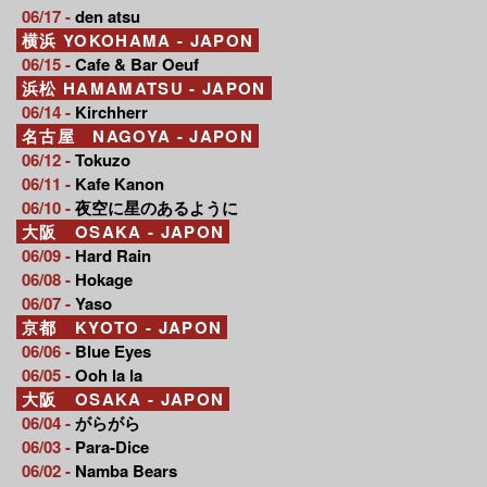
06/17 -
den atsu
横浜 YOKOHAMA - JAPON
06/15 -
Cafe & Bar Oeuf
浜松 HAMAMATSU - JAPON
06/14 -
Kirchherr
名古屋 NAGOYA - JAPON
06/12 -
Tokuzo
06/11 -
Kafe Kanon
06/10 -
夜空に星のあるように
大阪 OSAKA - JAPON
06/09 -
Hard Rain
06/08 -
Hokage
06/07 -
Yaso
京都 KYOTO - JAPON
06/06 -
Blue Eyes
06/05 -
Ooh la la
大阪 OSAKA - JAPON
06/04 -
がらがら
06/03 -
Para-Dice
06/02 -
Namba Bears