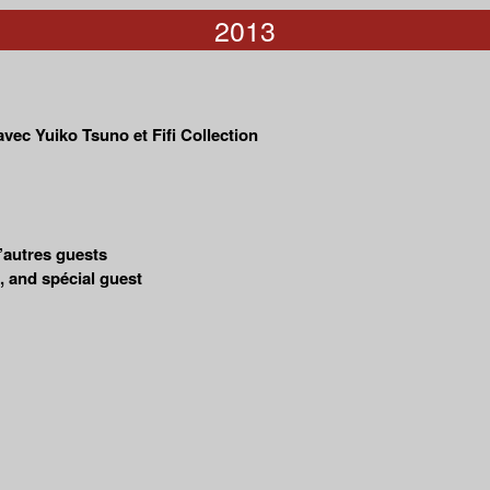
2013
vec Yuiko Tsuno et Fifi Collection
’autres guests
 and spécial guest