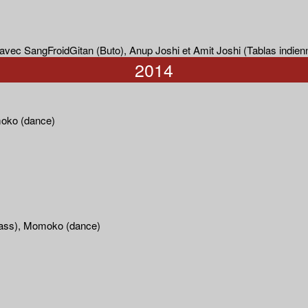
avec SangFroidGitan (Buto), Anup Joshi et Amit Joshi (Tablas indien
2014
moko (dance)
abass), Momoko (dance)