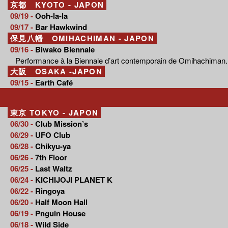
京都 KYOTO - JAPON
09/19 -
Ooh-la-la
09/17 -
Bar Hawkwind
保見八幡 OMIHACHIMAN - JAPON
09/16 -
Biwako Biennale
Performance à la Biennale d’art contemporain de Omihachiman.
大阪 OSAKA -JAPON
09/15 -
Earth Café
東京 TOKYO - JAPON
06/30 -
Club Mission’s
06/29 -
UFO Club
06/28 -
Chikyu-ya
06/26 -
7th Floor
06/25 -
Last Waltz
06/24 -
KICHIJOJI PLANET K
06/22 -
Ringoya
06/20 -
Half Moon Hall
06/19 -
Pnguin House
06/18 -
Wild Side