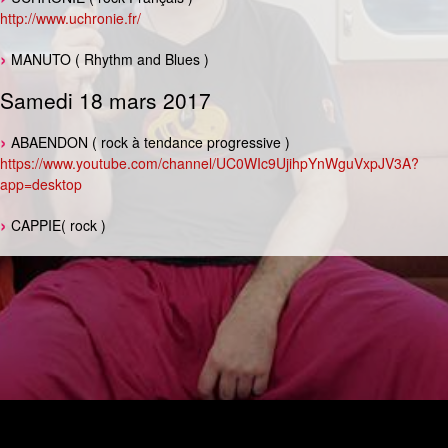
http://www.uchronie.fr/
MANUTO ( Rhythm and Blues )
Samedi 18 mars 2017
ABAENDON ( rock à tendance progressive )
https://www.youtube.com/channel/UC0WIc9UjihpYnWguVxpJV3A?
app=desktop
CAPPIE( rock )