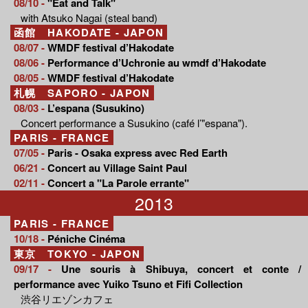
08/10 -
"Eat and Talk"
with Atsuko Nagai (steal band)
函館 HAKODATE - JAPON
08/07 -
WMDF festival d’Hakodate
08/06 -
Performance d’Uchronie au wmdf d’Hakodate
08/05 -
WMDF festival d’Hakodate
札幌 SAPORO - JAPON
08/03 -
L’espana (Susukino)
Concert performance a Susukino (café l’"espana").
PARIS - FRANCE
07/05 -
Paris - Osaka express avec Red Earth
06/21 -
Concert au Village Saint Paul
02/11 -
Concert a "La Parole errante"
2013
PARIS - FRANCE
10/18 -
Péniche Cinéma
東京 TOKYO - JAPON
09/17 -
Une souris à Shibuya, concert et conte /
performance avec Yuiko Tsuno et Fifi Collection
渋谷リエゾンカフェ