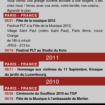
Vous verrez une grange ouverte accolée à une longère, c’est
chez nous ! Venez avec vos amis, votre famille, vos voisins.
Agrandir le plan
PARIS - FRANCE
06/21 -
Fête de la musique 2012
Festival PLT à la Fête de la Musique 2012,
Village Saint Paul (métro Saint Paul), Paris 4ème, cours
Orange
de 18h à minuit
JPEG - 213 ko
04/14 -
Festival PLT au Studio du Koto
2011
PARIS - FRANCE
09/11 -
Hommage aux victimes du 11 Septembre, Kiosque
du jardin du Luxembourg
2010
PARIS - FRANCE
06/28 -
Cérémonie du Souffleur 2010 au TGP
06/19 -
Fête de la Musique à l’ambassade de Merlan