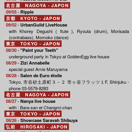
名古屋 NAGOYA - JAPON
09/05 -
Ripple
京都 KYOTO - JAPON
09/02 -
UrbanGuild LiveHouse
with Khorey Degushi ( flute ), Ryouta (drum), Morisada
(contrabass), Momoko (dance)
東京 TOKYO - JAPON
08/30 -
"Paint your Teeth"
underground party in Tokyo at GoldenEgg live house
08/29 -
Zizi Annabelle
special guest Amie Maruyama
08/28 -
Salon de Euro étoile
Tokyo, 市谷砂土原町３－２ 市ヶ谷フラッツ１F, Shinjuku -
phone 03-5579-8283
名古屋 NAGOYA - JAPON
08/27 -
Nanya live house
with : Bara-san et Changmi-chan
東京 TOKYO - JAPON
08/26 -
Showcase Saravah Shibuya
弘前 HIROSAKI - JAPON