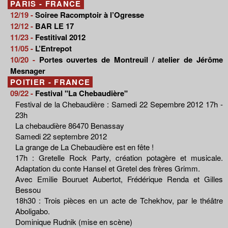
PARIS - FRANCE
12/19 -
Soiree Racomptoir à l’Ogresse
12/12 -
BAR LE 17
11/23 -
Festitival 2012
11/05 -
L’Entrepot
10/20 -
Portes ouvertes de Montreuil / atelier de Jérôme
Mesnager
POITIER - FRANCE
09/22 -
Festival "La Chebaudière"
Festival de la Chebaudière : Samedi 22 Sepembre 2012 17h -
23h
La chebaudière 86470 Benassay
Samedi 22 septembre 2012
La grange de La Chebaudière est en fête !
17h : Gretelle Rock Party, création potagère et musicale.
Adaptation du conte Hansel et Gretel des frères Grimm.
Avec Emilie Bouruet Aubertot, Frédérique Renda et Gilles
Bessou
18h30 : Trois pièces en un acte de Tchekhov, par le théâtre
Aboligabo.
Dominique Rudnik (mise en scène)