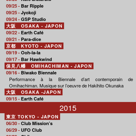
09/25 -
Bar Ripple
09/25 -
Jyokoji
09/24 -
GSP Studio
大阪 OSAKA - JAPON
09/22 -
Earth Café
09/21 -
Para-dice
京都 KYOTO - JAPON
09/19 -
Ooh-la-la
09/17 -
Bar Hawkwind
保見八幡 OMIHACHIMAN - JAPON
09/16 -
Biwako Biennale
Performance à la Biennale d’art contemporain de
Omihachiman. Musique sur l’oeuvre de Hakihito Okunaka
大阪 OSAKA -JAPON
09/15 -
Earth Café
2015
東京 TOKYO - JAPON
06/30 -
Club Mission’s
06/29 -
UFO Club