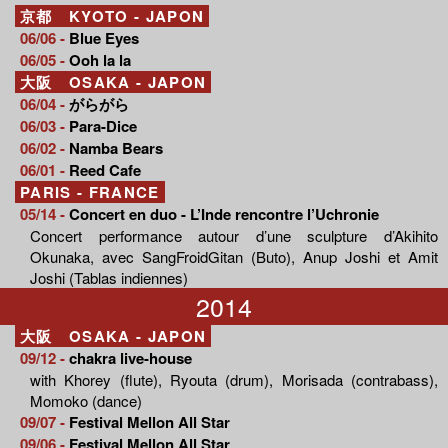
京都 KYOTO - JAPON
06/06 -
Blue Eyes
06/05 -
Ooh la la
大阪 OSAKA - JAPON
06/04 -
がらがら
06/03 -
Para-Dice
06/02 -
Namba Bears
06/01 -
Reed Cafe
PARIS - FRANCE
05/14 -
Concert en duo - L’Inde rencontre l’Uchronie
Concert performance autour d’une sculpture d’Akihito
Okunaka, avec SangFroidGitan (Buto), Anup Joshi et Amit
Joshi (Tablas indiennes)
2014
大阪 OSAKA - JAPON
09/12 -
chakra live-house
with Khorey (flute), Ryouta (drum), Morisada (contrabass),
Momoko (dance)
09/07 -
Festival Mellon All Star
09/06 -
Festival Mellon All Star