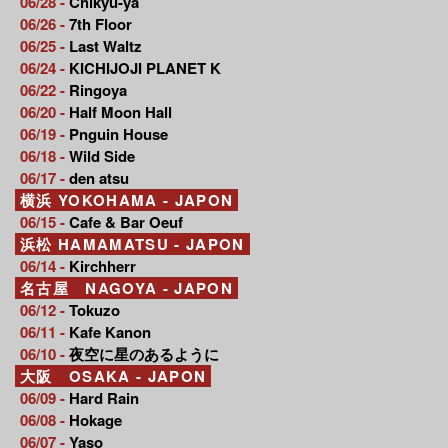
06/28 -
Chikyu-ya
06/26 -
7th Floor
06/25 -
Last Waltz
06/24 -
KICHIJOJI PLANET K
06/22 -
Ringoya
06/20 -
Half Moon Hall
06/19 -
Pnguin House
06/18 -
Wild Side
06/17 -
den atsu
横浜 YOKOHAMA - JAPON
06/15 -
Cafe & Bar Oeuf
浜松 HAMAMATSU - JAPON
06/14 -
Kirchherr
名古屋 NAGOYA - JAPON
06/12 -
Tokuzo
06/11 -
Kafe Kanon
06/10 -
夜空に星のあるように
大阪 OSAKA - JAPON
06/09 -
Hard Rain
06/08 -
Hokage
06/07 -
Yaso