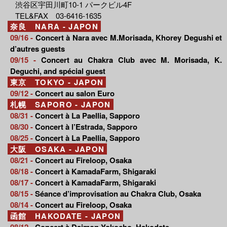
渋谷区宇田川町10-1 パークビル4F
TEL&FAX 03-6416-1635
奈良 NARA - JAPON
09/16 -
Concert à Nara avec M.Morisada, Khorey Degushi et
d’autres guests
09/15 -
Concert au Chakra Club avec M. Morisada, K.
Deguchi, and spécial guest
東京 TOKYO - JAPON
09/12 -
Concert au salon Euro
札幌 SAPORO - JAPON
08/31 -
Concert à La Paellia, Sapporo
08/30 -
Concert à l’Estrada, Sapporo
08/25 -
Concert à La Paellia, Sapporo
大阪 OSAKA - JAPON
08/21 -
Concert au Fireloop, Osaka
08/18 -
Concert à KamadaFarm, Shigaraki
08/17 -
Concert à KamadaFarm, Shigaraki
08/15 -
Séance d’improvisation au Chakra Club, Osaka
08/14 -
Concert au Fireloop, Osaka
函館 HAKODATE - JAPON
08/12 -
Concert à Daimon Yokocho, Hakodate