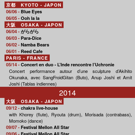
京都 KYOTO - JAPON
06/06 -
Blue Eyes
06/05 -
Ooh la la
大阪 OSAKA - JAPON
06/04 -
がらがら
06/03 -
Para-Dice
06/02 -
Namba Bears
06/01 -
Reed Cafe
PARIS - FRANCE
05/14 -
Concert en duo - L’Inde rencontre l’Uchronie
Concert performance autour d’une sculpture d’Akihito
Okunaka, avec SangFroidGitan (Buto), Anup Joshi et Amit
Joshi (Tablas indiennes)
2014
大阪 OSAKA - JAPON
09/12 -
chakra live-house
with Khorey (flute), Ryouta (drum), Morisada (contrabass),
Momoko (dance)
09/07 -
Festival Mellon All Star
09/06 -
Festival Mellon All Star