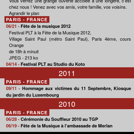
Vous verrez une grange ouverte accolée à une longère, c’est
chez nous ! Venez avec vos amis, votre famille, vos voisins.
Agrandir le plan
PARIS - FRANCE
06/21 -
Fête de la musique 2012
Festival PLT à la Fête de la Musique 2012,
Village Saint Paul (métro Saint Paul), Paris 4ème, cours
Orange
de 18h à minuit
JPEG - 213 ko
04/14 -
Festival PLT au Studio du Koto
2011
PARIS - FRANCE
09/11 -
Hommage aux victimes du 11 Septembre, Kiosque
du jardin du Luxembourg
2010
PARIS - FRANCE
06/28 -
Cérémonie du Souffleur 2010 au TGP
06/19 -
Fête de la Musique à l’ambassade de Merlan