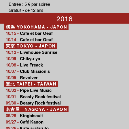
Entrée : 5 € par soirée
Gratuit - de 12 ans
2016
横浜 YOKOHAMA - JAPON
10/15 -
Cafe et bar Oeuf
10/14 -
Cafe et bar Oeuf
東京 TOKYO - JAPON
10/12 -
Livehouse Sunrise
10/09 -
Chikyu-ya
10/08 -
Live Freack
10/07 -
Club Mission’s
10/05 -
Revolver
臺北 TAIPEI - TAIWAN
10/02 -
Pipe Live Music
10/01 -
Beasty Rock festival
09/30 -
Beasty Rock festival
名古屋 NAGOYA - JAPON
09/28 -
Kingbiscuit
09/27 -
Café Kanon
09/26 -
Kafe arataruto