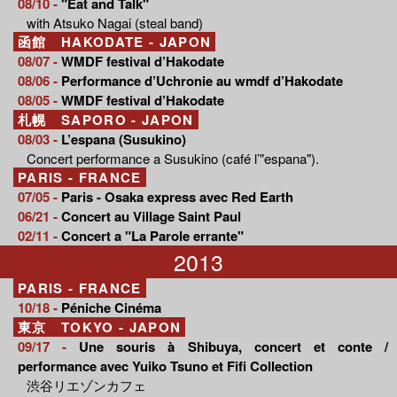
08/10 -
"Eat and Talk"
with Atsuko Nagai (steal band)
函館 HAKODATE - JAPON
08/07 -
WMDF festival d’Hakodate
08/06 -
Performance d’Uchronie au wmdf d’Hakodate
08/05 -
WMDF festival d’Hakodate
札幌 SAPORO - JAPON
08/03 -
L’espana (Susukino)
Concert performance a Susukino (café l’"espana").
PARIS - FRANCE
07/05 -
Paris - Osaka express avec Red Earth
06/21 -
Concert au Village Saint Paul
02/11 -
Concert a "La Parole errante"
2013
PARIS - FRANCE
10/18 -
Péniche Cinéma
東京 TOKYO - JAPON
09/17 -
Une souris à Shibuya, concert et conte /
performance avec Yuiko Tsuno et Fifi Collection
渋谷リエゾンカフェ