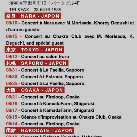
渋谷区宇田川町10-1 パークビル4F
TEL&FAX 03-6416-1635
奈良 NARA - JAPON
09/16 -
Concert à Nara avec M.Morisada, Khorey Degushi et
d’autres guests
09/15 -
Concert au Chakra Club avec M. Morisada, K.
Deguchi, and spécial guest
東京 TOKYO - JAPON
09/12 -
Concert au salon Euro
札幌 SAPORO - JAPON
08/31 -
Concert à La Paellia, Sapporo
08/30 -
Concert à l’Estrada, Sapporo
08/25 -
Concert à La Paellia, Sapporo
大阪 OSAKA - JAPON
08/21 -
Concert au Fireloop, Osaka
08/18 -
Concert à KamadaFarm, Shigaraki
08/17 -
Concert à KamadaFarm, Shigaraki
08/15 -
Séance d’improvisation au Chakra Club, Osaka
08/14 -
Concert au Fireloop, Osaka
函館 HAKODATE - JAPON
08/12 -
Concert à Daimon Yokocho, Hakodate