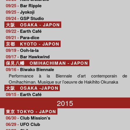
09/25 -
Bar Ripple
09/25 -
Jyokoji
09/24 -
GSP Studio
大阪 OSAKA - JAPON
09/22 -
Earth Café
09/21 -
Para-dice
京都 KYOTO - JAPON
09/19 -
Ooh-la-la
09/17 -
Bar Hawkwind
保見八幡 OMIHACHIMAN - JAPON
09/16 -
Biwako Biennale
Performance à la Biennale d’art contemporain de
Omihachiman. Musique sur l’oeuvre de Hakihito Okunaka
大阪 OSAKA -JAPON
09/15 -
Earth Café
2015
東京 TOKYO - JAPON
06/30 -
Club Mission’s
06/29 -
UFO Club