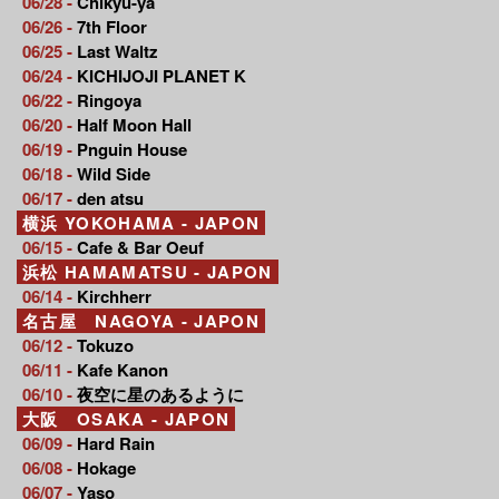
06/28 -
Chikyu-ya
06/26 -
7th Floor
06/25 -
Last Waltz
06/24 -
KICHIJOJI PLANET K
06/22 -
Ringoya
06/20 -
Half Moon Hall
06/19 -
Pnguin House
06/18 -
Wild Side
06/17 -
den atsu
横浜 YOKOHAMA - JAPON
06/15 -
Cafe & Bar Oeuf
浜松 HAMAMATSU - JAPON
06/14 -
Kirchherr
名古屋 NAGOYA - JAPON
06/12 -
Tokuzo
06/11 -
Kafe Kanon
06/10 -
夜空に星のあるように
大阪 OSAKA - JAPON
06/09 -
Hard Rain
06/08 -
Hokage
06/07 -
Yaso