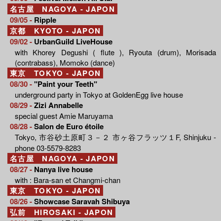
名古屋 NAGOYA - JAPON
09/05 -
Ripple
京都 KYOTO - JAPON
09/02 -
UrbanGuild LiveHouse
with Khorey Degushi ( flute ), Ryouta (drum), Morisada
(contrabass), Momoko (dance)
東京 TOKYO - JAPON
08/30 -
"Paint your Teeth"
underground party in Tokyo at GoldenEgg live house
08/29 -
Zizi Annabelle
special guest Amie Maruyama
08/28 -
Salon de Euro étoile
Tokyo, 市谷砂土原町３－２ 市ヶ谷フラッツ１F, Shinjuku -
phone 03-5579-8283
名古屋 NAGOYA - JAPON
08/27 -
Nanya live house
with : Bara-san et Changmi-chan
東京 TOKYO - JAPON
08/26 -
Showcase Saravah Shibuya
弘前 HIROSAKI - JAPON