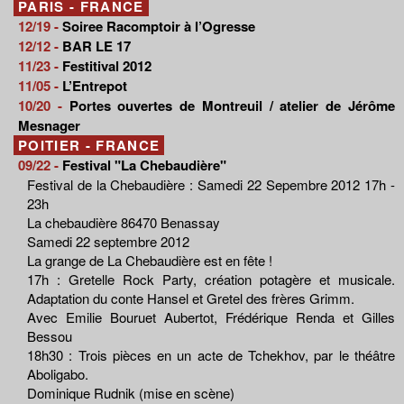
PARIS - FRANCE
12/19 -
Soiree Racomptoir à l’Ogresse
12/12 -
BAR LE 17
11/23 -
Festitival 2012
11/05 -
L’Entrepot
10/20 -
Portes ouvertes de Montreuil / atelier de Jérôme
Mesnager
POITIER - FRANCE
09/22 -
Festival "La Chebaudière"
Festival de la Chebaudière : Samedi 22 Sepembre 2012 17h -
23h
La chebaudière 86470 Benassay
Samedi 22 septembre 2012
La grange de La Chebaudière est en fête !
17h : Gretelle Rock Party, création potagère et musicale.
Adaptation du conte Hansel et Gretel des frères Grimm.
Avec Emilie Bouruet Aubertot, Frédérique Renda et Gilles
Bessou
18h30 : Trois pièces en un acte de Tchekhov, par le théâtre
Aboligabo.
Dominique Rudnik (mise en scène)