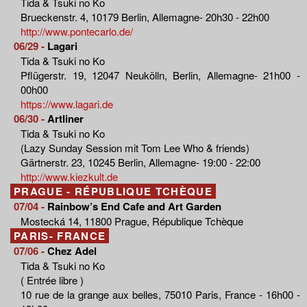
Tida & Tsuki no Ko
Brueckenstr. 4, 10179 Berlin, Allemagne- 20h30 - 22h00
http://www.pontecarlo.de/
06/29 -
Lagari
Tida & Tsuki no Ko
Pflügerstr. 19, 12047 Neukölln, Berlin, Allemagne- 21h00 -
00h00
https://www.lagari.de
06/30 -
Artliner
Tida & Tsuki no Ko
(Lazy Sunday Session mit Tom Lee Who & friends)
Gärtnerstr. 23, 10245 Berlin, Allemagne- 19:00 - 22:00
http://www.kiezkult.de
PRAGUE - RÉPUBLIQUE TCHÈQUE
07/04 -
Rainbow’s End Cafe and Art Garden
Mostecká 14, 11800 Prague, République Tchèque
PARIS- FRANCE
07/06 -
Chez Adel
Tida & Tsuki no Ko
( Entrée libre )
10 rue de la grange aux belles, 75010 Paris, France - 16h00 -