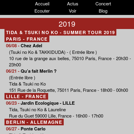
Accueil
Actus
Concert
Ecouter
Voir
Blog
2019
TIDA & TSUKI NO KO - SUMMER TOUR 2019
PARIS - FRANCE
06/08 -
Chez Adel
(Tsuki no Ko & TAKKIDUDA) - ( Entrée libre )
10 rue de la grange aux belles, 75010 Paris, France - 20h30 -
23h00
06/21 -
Qu’a fait Merlin ?
(Entrée libre )
Tida & Tsuki no Ko
151 Rue de la Roquette, 75011 Paris, France - 18h00 - 00h00
LILLE - FRANCE
06/23 -
Jardin Ecologique - LILLE
Tida, Tsuki no Ko & Laureline
Rue du Guet 59000 Lille, France - 16h00 - 17h00
BERLIN - ALLEMAGNE
06/27 -
Ponte Carlo