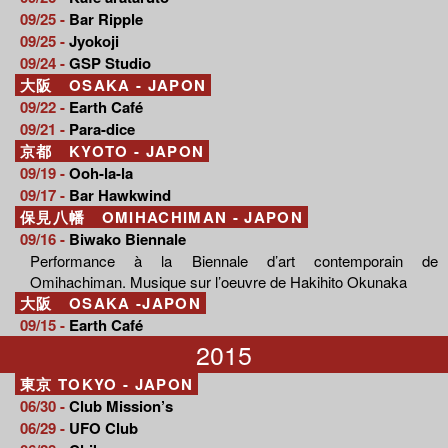
09/25 -
Bar Ripple
09/25 -
Jyokoji
09/24 -
GSP Studio
大阪 OSAKA - JAPON
09/22 -
Earth Café
09/21 -
Para-dice
京都 KYOTO - JAPON
09/19 -
Ooh-la-la
09/17 -
Bar Hawkwind
保見八幡 OMIHACHIMAN - JAPON
09/16 -
Biwako Biennale
Performance à la Biennale d’art contemporain de
Omihachiman. Musique sur l’oeuvre de Hakihito Okunaka
大阪 OSAKA -JAPON
09/15 -
Earth Café
2015
東京 TOKYO - JAPON
06/30 -
Club Mission’s
06/29 -
UFO Club