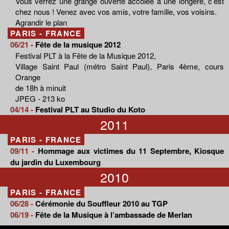
Vous verrez une grange ouverte accolée à une longère, c’est
chez nous ! Venez avec vos amis, votre famille, vos voisins.
Agrandir le plan
PARIS - FRANCE
06/21 -
Fête de la musique 2012
Festival PLT à la Fête de la Musique 2012,
Village Saint Paul (métro Saint Paul), Paris 4ème, cours
Orange
de 18h à minuit
JPEG - 213 ko
04/14 -
Festival PLT au Studio du Koto
2011
PARIS - FRANCE
09/11 -
Hommage aux victimes du 11 Septembre, Kiosque
du jardin du Luxembourg
2010
PARIS - FRANCE
06/28 -
Cérémonie du Souffleur 2010 au TGP
06/19 -
Fête de la Musique à l’ambassade de Merlan