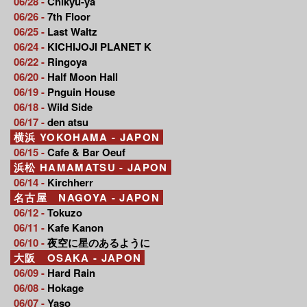
06/28 -
Chikyu-ya
06/26 -
7th Floor
06/25 -
Last Waltz
06/24 -
KICHIJOJI PLANET K
06/22 -
Ringoya
06/20 -
Half Moon Hall
06/19 -
Pnguin House
06/18 -
Wild Side
06/17 -
den atsu
横浜 YOKOHAMA - JAPON
06/15 -
Cafe & Bar Oeuf
浜松 HAMAMATSU - JAPON
06/14 -
Kirchherr
名古屋 NAGOYA - JAPON
06/12 -
Tokuzo
06/11 -
Kafe Kanon
06/10 -
夜空に星のあるように
大阪 OSAKA - JAPON
06/09 -
Hard Rain
06/08 -
Hokage
06/07 -
Yaso