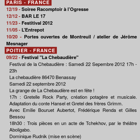
PARIS - FRANCE
12/19 -
Soiree Racomptoir à l’Ogresse
12/12 -
BAR LE 17
11/23 -
Festitival 2012
11/05 -
L’Entrepot
10/20 -
Portes ouvertes de Montreuil / atelier de Jérôme
Mesnager
POITIER - FRANCE
09/22 -
Festival "La Chebaudière"
Festival de la Chebaudière : Samedi 22 Sepembre 2012 17h -
23h
La chebaudière 86470 Benassay
Samedi 22 septembre 2012
La grange de La Chebaudière est en fête !
17h : Gretelle Rock Party, création potagère et musicale.
Adaptation du conte Hansel et Gretel des frères Grimm.
Avec Emilie Bouruet Aubertot, Frédérique Renda et Gilles
Bessou
18h30 : Trois pièces en un acte de Tchekhov, par le théâtre
Aboligabo.
Dominique Rudnik (mise en scène)