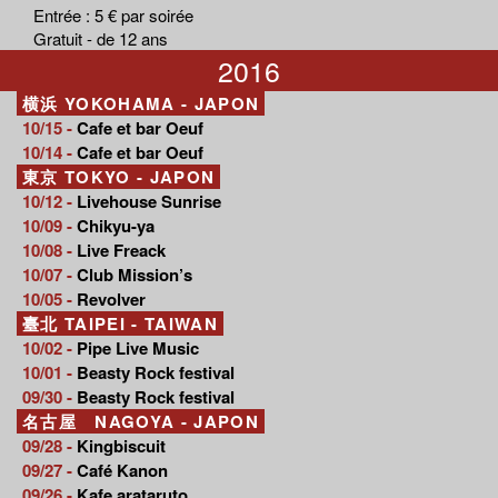
Entrée : 5 € par soirée
Gratuit - de 12 ans
2016
横浜 YOKOHAMA - JAPON
10/15 -
Cafe et bar Oeuf
10/14 -
Cafe et bar Oeuf
東京 TOKYO - JAPON
10/12 -
Livehouse Sunrise
10/09 -
Chikyu-ya
10/08 -
Live Freack
10/07 -
Club Mission’s
10/05 -
Revolver
臺北 TAIPEI - TAIWAN
10/02 -
Pipe Live Music
10/01 -
Beasty Rock festival
09/30 -
Beasty Rock festival
名古屋 NAGOYA - JAPON
09/28 -
Kingbiscuit
09/27 -
Café Kanon
09/26 -
Kafe arataruto