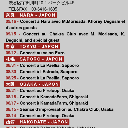
渋谷区宇田川町10-1 パークビル4F
TEL&FAX 03-6416-1635
奈良 NARA - JAPON
09/16 -
Concert à Nara avec M.Morisada, Khorey Degushi et
d’autres guests
09/15 -
Concert au Chakra Club avec M. Morisada, K.
Deguchi, and spécial guest
東京 TOKYO - JAPON
09/12 -
Concert au salon Euro
札幌 SAPORO - JAPON
08/31 -
Concert à La Paellia, Sapporo
08/30 -
Concert à l’Estrada, Sapporo
08/25 -
Concert à La Paellia, Sapporo
大阪 OSAKA - JAPON
08/21 -
Concert au Fireloop, Osaka
08/18 -
Concert à KamadaFarm, Shigaraki
08/17 -
Concert à KamadaFarm, Shigaraki
08/15 -
Séance d’improvisation au Chakra Club, Osaka
08/14 -
Concert au Fireloop, Osaka
函館 HAKODATE - JAPON
08/12 -
Concert à Daimon Yokocho, Hakodate