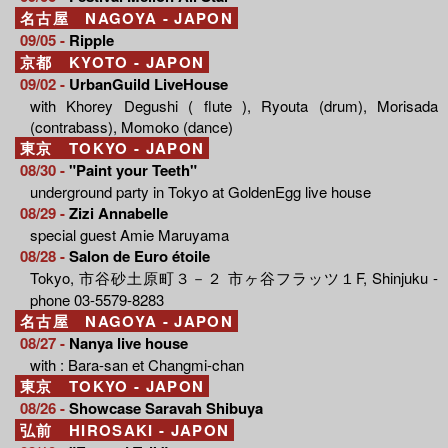
名古屋 NAGOYA - JAPON
09/05 -
Ripple
京都 KYOTO - JAPON
09/02 -
UrbanGuild LiveHouse
with Khorey Degushi ( flute ), Ryouta (drum), Morisada
(contrabass), Momoko (dance)
東京 TOKYO - JAPON
08/30 -
"Paint your Teeth"
underground party in Tokyo at GoldenEgg live house
08/29 -
Zizi Annabelle
special guest Amie Maruyama
08/28 -
Salon de Euro étoile
Tokyo, 市谷砂土原町３－２ 市ヶ谷フラッツ１F, Shinjuku -
phone 03-5579-8283
名古屋 NAGOYA - JAPON
08/27 -
Nanya live house
with : Bara-san et Changmi-chan
東京 TOKYO - JAPON
08/26 -
Showcase Saravah Shibuya
弘前 HIROSAKI - JAPON