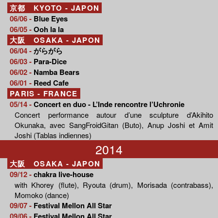
京都 KYOTO - JAPON
06/06 -
Blue Eyes
06/05 -
Ooh la la
大阪 OSAKA - JAPON
06/04 -
がらがら
06/03 -
Para-Dice
06/02 -
Namba Bears
06/01 -
Reed Cafe
PARIS - FRANCE
05/14 -
Concert en duo - L’Inde rencontre l’Uchronie
Concert performance autour d’une sculpture d’Akihito
Okunaka, avec SangFroidGitan (Buto), Anup Joshi et Amit
Joshi (Tablas indiennes)
2014
大阪 OSAKA - JAPON
09/12 -
chakra live-house
with Khorey (flute), Ryouta (drum), Morisada (contrabass),
Momoko (dance)
09/07 -
Festival Mellon All Star
09/06 -
Festival Mellon All Star