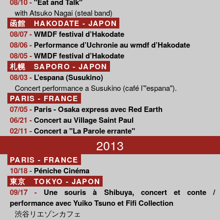
08/10 -
"Eat and Talk"
with Atsuko Nagai (steal band)
函館 HAKODATE - JAPON
08/07 -
WMDF festival d’Hakodate
08/06 -
Performance d’Uchronie au wmdf d’Hakodate
08/05 -
WMDF festival d’Hakodate
札幌 SAPORO - JAPON
08/03 -
L’espana (Susukino)
Concert performance a Susukino (café l’"espana").
PARIS - FRANCE
07/05 -
Paris - Osaka express avec Red Earth
06/21 -
Concert au Village Saint Paul
02/11 -
Concert a "La Parole errante"
2013
PARIS - FRANCE
10/18 -
Péniche Cinéma
東京 TOKYO - JAPON
09/17 -
Une souris à Shibuya, concert et conte /
performance avec Yuiko Tsuno et Fifi Collection
渋谷リエゾンカフェ