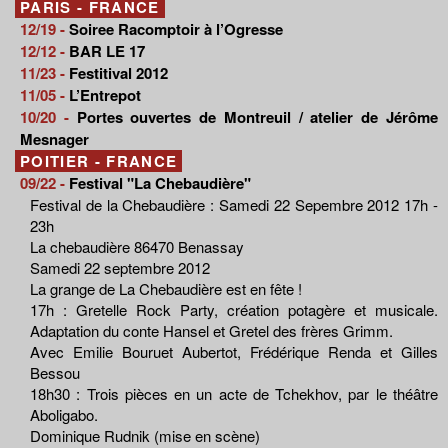
PARIS - FRANCE
12/19 -
Soiree Racomptoir à l’Ogresse
12/12 -
BAR LE 17
11/23 -
Festitival 2012
11/05 -
L’Entrepot
10/20 -
Portes ouvertes de Montreuil / atelier de Jérôme
Mesnager
POITIER - FRANCE
09/22 -
Festival "La Chebaudière"
Festival de la Chebaudière : Samedi 22 Sepembre 2012 17h -
23h
La chebaudière 86470 Benassay
Samedi 22 septembre 2012
La grange de La Chebaudière est en fête !
17h : Gretelle Rock Party, création potagère et musicale.
Adaptation du conte Hansel et Gretel des frères Grimm.
Avec Emilie Bouruet Aubertot, Frédérique Renda et Gilles
Bessou
18h30 : Trois pièces en un acte de Tchekhov, par le théâtre
Aboligabo.
Dominique Rudnik (mise en scène)