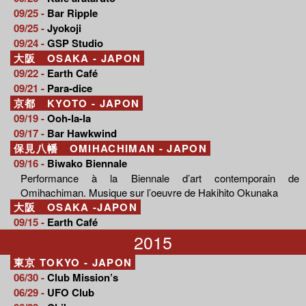
09/25 -
Bar Ripple
09/25 -
Jyokoji
09/24 -
GSP Studio
大阪 OSAKA - JAPON
09/22 -
Earth Café
09/21 -
Para-dice
京都 KYOTO - JAPON
09/19 -
Ooh-la-la
09/17 -
Bar Hawkwind
保見八幡 OMIHACHIMAN - JAPON
09/16 -
Biwako Biennale
Performance à la Biennale d’art contemporain de
Omihachiman. Musique sur l’oeuvre de Hakihito Okunaka
大阪 OSAKA -JAPON
09/15 -
Earth Café
2015
東京 TOKYO - JAPON
06/30 -
Club Mission’s
06/29 -
UFO Club