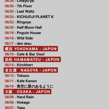
06/28 -
Chikyu-ya
06/26 -
7th Floor
06/25 -
Last Waltz
06/24 -
KICHIJOJI PLANET K
06/22 -
Ringoya
06/20 -
Half Moon Hall
06/19 -
Pnguin House
06/18 -
Wild Side
06/17 -
den atsu
横浜 YOKOHAMA - JAPON
06/15 -
Cafe & Bar Oeuf
浜松 HAMAMATSU - JAPON
06/14 -
Kirchherr
名古屋 NAGOYA - JAPON
06/12 -
Tokuzo
06/11 -
Kafe Kanon
06/10 -
夜空に星のあるように
大阪 OSAKA - JAPON
06/09 -
Hard Rain
06/08 -
Hokage
06/07 -
Yaso