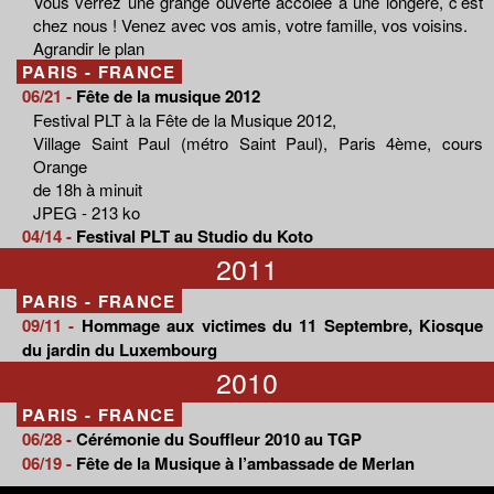
Vous verrez une grange ouverte accolée à une longère, c’est
chez nous ! Venez avec vos amis, votre famille, vos voisins.
Agrandir le plan
PARIS - FRANCE
06/21 -
Fête de la musique 2012
Festival PLT à la Fête de la Musique 2012,
Village Saint Paul (métro Saint Paul), Paris 4ème, cours
Orange
de 18h à minuit
JPEG - 213 ko
04/14 -
Festival PLT au Studio du Koto
2011
PARIS - FRANCE
09/11 -
Hommage aux victimes du 11 Septembre, Kiosque
du jardin du Luxembourg
2010
PARIS - FRANCE
06/28 -
Cérémonie du Souffleur 2010 au TGP
06/19 -
Fête de la Musique à l’ambassade de Merlan