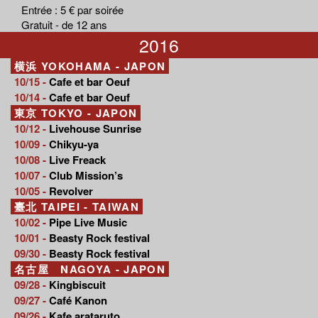
Entrée : 5 € par soirée
Gratuit - de 12 ans
2016
横浜 YOKOHAMA - JAPON
10/15 -
Cafe et bar Oeuf
10/14 -
Cafe et bar Oeuf
東京 TOKYO - JAPON
10/12 -
Livehouse Sunrise
10/09 -
Chikyu-ya
10/08 -
Live Freack
10/07 -
Club Mission’s
10/05 -
Revolver
臺北 TAIPEI - TAIWAN
10/02 -
Pipe Live Music
10/01 -
Beasty Rock festival
09/30 -
Beasty Rock festival
名古屋 NAGOYA - JAPON
09/28 -
Kingbiscuit
09/27 -
Café Kanon
09/26 -
Kafe arataruto