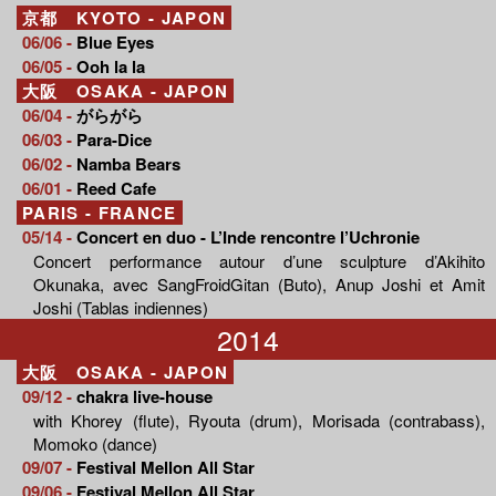
京都 KYOTO - JAPON
06/06 -
Blue Eyes
06/05 -
Ooh la la
大阪 OSAKA - JAPON
06/04 -
がらがら
06/03 -
Para-Dice
06/02 -
Namba Bears
06/01 -
Reed Cafe
PARIS - FRANCE
05/14 -
Concert en duo - L’Inde rencontre l’Uchronie
Concert performance autour d’une sculpture d’Akihito
Okunaka, avec SangFroidGitan (Buto), Anup Joshi et Amit
Joshi (Tablas indiennes)
2014
大阪 OSAKA - JAPON
09/12 -
chakra live-house
with Khorey (flute), Ryouta (drum), Morisada (contrabass),
Momoko (dance)
09/07 -
Festival Mellon All Star
09/06 -
Festival Mellon All Star