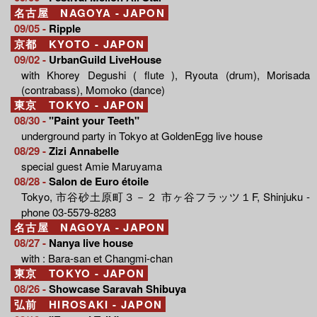
名古屋 NAGOYA - JAPON
09/05 -
Ripple
京都 KYOTO - JAPON
09/02 -
UrbanGuild LiveHouse
with Khorey Degushi ( flute ), Ryouta (drum), Morisada
(contrabass), Momoko (dance)
東京 TOKYO - JAPON
08/30 -
"Paint your Teeth"
underground party in Tokyo at GoldenEgg live house
08/29 -
Zizi Annabelle
special guest Amie Maruyama
08/28 -
Salon de Euro étoile
Tokyo, 市谷砂土原町３－２ 市ヶ谷フラッツ１F, Shinjuku -
phone 03-5579-8283
名古屋 NAGOYA - JAPON
08/27 -
Nanya live house
with : Bara-san et Changmi-chan
東京 TOKYO - JAPON
08/26 -
Showcase Saravah Shibuya
弘前 HIROSAKI - JAPON