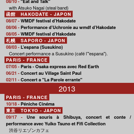
08/10 -
"Eat and Talk"
with Atsuko Nagai (steal band)
函館 HAKODATE - JAPON
08/07 -
WMDF festival d’Hakodate
08/06 -
Performance d’Uchronie au wmdf d’Hakodate
08/05 -
WMDF festival d’Hakodate
札幌 SAPORO - JAPON
08/03 -
L’espana (Susukino)
Concert performance a Susukino (café l’"espana").
PARIS - FRANCE
07/05 -
Paris - Osaka express avec Red Earth
06/21 -
Concert au Village Saint Paul
02/11 -
Concert a "La Parole errante"
2013
PARIS - FRANCE
10/18 -
Péniche Cinéma
東京 TOKYO - JAPON
09/17 -
Une souris à Shibuya, concert et conte /
performance avec Yuiko Tsuno et Fifi Collection
渋谷リエゾンカフェ