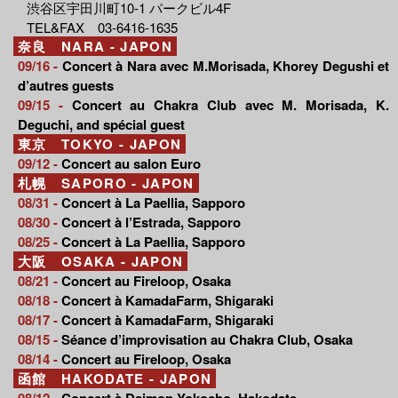
渋谷区宇田川町10-1 パークビル4F
TEL&FAX 03-6416-1635
奈良 NARA - JAPON
09/16 -
Concert à Nara avec M.Morisada, Khorey Degushi et
d’autres guests
09/15 -
Concert au Chakra Club avec M. Morisada, K.
Deguchi, and spécial guest
東京 TOKYO - JAPON
09/12 -
Concert au salon Euro
札幌 SAPORO - JAPON
08/31 -
Concert à La Paellia, Sapporo
08/30 -
Concert à l’Estrada, Sapporo
08/25 -
Concert à La Paellia, Sapporo
大阪 OSAKA - JAPON
08/21 -
Concert au Fireloop, Osaka
08/18 -
Concert à KamadaFarm, Shigaraki
08/17 -
Concert à KamadaFarm, Shigaraki
08/15 -
Séance d’improvisation au Chakra Club, Osaka
08/14 -
Concert au Fireloop, Osaka
函館 HAKODATE - JAPON
08/12 -
Concert à Daimon Yokocho, Hakodate