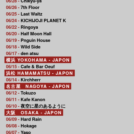
06/28 -
Chikyu-ya
06/26 -
7th Floor
06/25 -
Last Waltz
06/24 -
KICHIJOJI PLANET K
06/22 -
Ringoya
06/20 -
Half Moon Hall
06/19 -
Pnguin House
06/18 -
Wild Side
06/17 -
den atsu
横浜 YOKOHAMA - JAPON
06/15 -
Cafe & Bar Oeuf
浜松 HAMAMATSU - JAPON
06/14 -
Kirchherr
名古屋 NAGOYA - JAPON
06/12 -
Tokuzo
06/11 -
Kafe Kanon
06/10 -
夜空に星のあるように
大阪 OSAKA - JAPON
06/09 -
Hard Rain
06/08 -
Hokage
06/07 -
Yaso