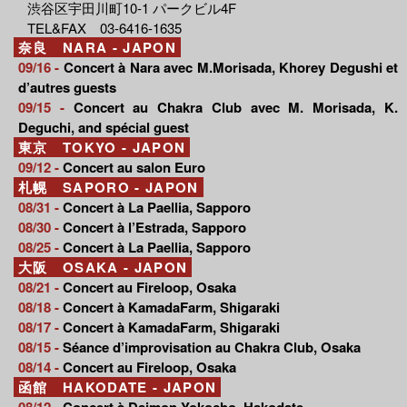
渋谷区宇田川町10-1 パークビル4F
TEL&FAX 03-6416-1635
奈良 NARA - JAPON
09/16 -
Concert à Nara avec M.Morisada, Khorey Degushi et
d’autres guests
09/15 -
Concert au Chakra Club avec M. Morisada, K.
Deguchi, and spécial guest
東京 TOKYO - JAPON
09/12 -
Concert au salon Euro
札幌 SAPORO - JAPON
08/31 -
Concert à La Paellia, Sapporo
08/30 -
Concert à l’Estrada, Sapporo
08/25 -
Concert à La Paellia, Sapporo
大阪 OSAKA - JAPON
08/21 -
Concert au Fireloop, Osaka
08/18 -
Concert à KamadaFarm, Shigaraki
08/17 -
Concert à KamadaFarm, Shigaraki
08/15 -
Séance d’improvisation au Chakra Club, Osaka
08/14 -
Concert au Fireloop, Osaka
函館 HAKODATE - JAPON
08/12 -
Concert à Daimon Yokocho, Hakodate