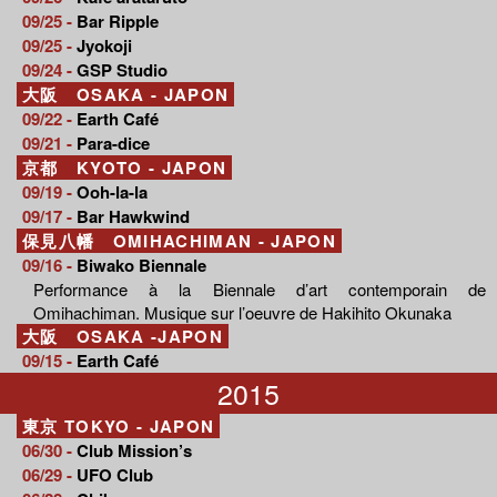
09/25 -
Bar Ripple
09/25 -
Jyokoji
09/24 -
GSP Studio
大阪 OSAKA - JAPON
09/22 -
Earth Café
09/21 -
Para-dice
京都 KYOTO - JAPON
09/19 -
Ooh-la-la
09/17 -
Bar Hawkwind
保見八幡 OMIHACHIMAN - JAPON
09/16 -
Biwako Biennale
Performance à la Biennale d’art contemporain de
Omihachiman. Musique sur l’oeuvre de Hakihito Okunaka
大阪 OSAKA -JAPON
09/15 -
Earth Café
2015
東京 TOKYO - JAPON
06/30 -
Club Mission’s
06/29 -
UFO Club