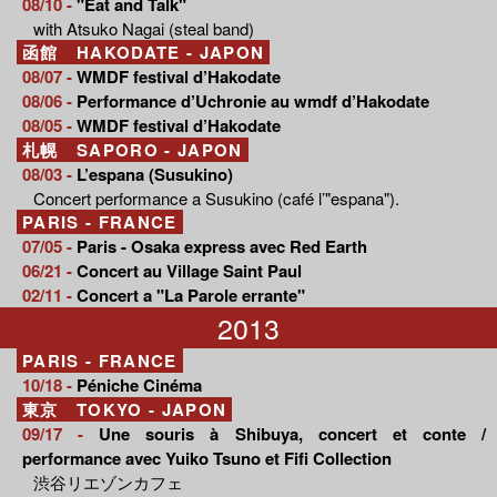
08/10 -
"Eat and Talk"
with Atsuko Nagai (steal band)
函館 HAKODATE - JAPON
08/07 -
WMDF festival d’Hakodate
08/06 -
Performance d’Uchronie au wmdf d’Hakodate
08/05 -
WMDF festival d’Hakodate
札幌 SAPORO - JAPON
08/03 -
L’espana (Susukino)
Concert performance a Susukino (café l’"espana").
PARIS - FRANCE
07/05 -
Paris - Osaka express avec Red Earth
06/21 -
Concert au Village Saint Paul
02/11 -
Concert a "La Parole errante"
2013
PARIS - FRANCE
10/18 -
Péniche Cinéma
東京 TOKYO - JAPON
09/17 -
Une souris à Shibuya, concert et conte /
performance avec Yuiko Tsuno et Fifi Collection
渋谷リエゾンカフェ