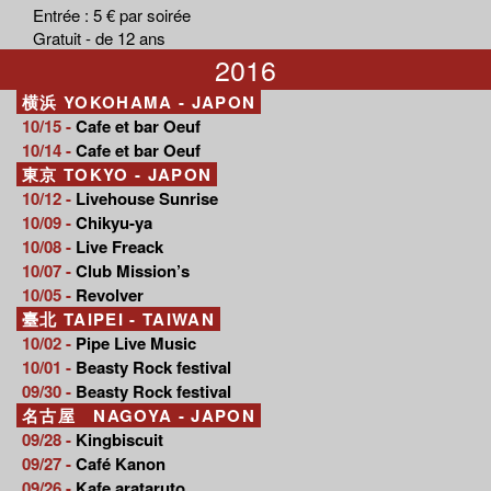
Entrée : 5 € par soirée
Gratuit - de 12 ans
2016
横浜 YOKOHAMA - JAPON
10/15 -
Cafe et bar Oeuf
10/14 -
Cafe et bar Oeuf
東京 TOKYO - JAPON
10/12 -
Livehouse Sunrise
10/09 -
Chikyu-ya
10/08 -
Live Freack
10/07 -
Club Mission’s
10/05 -
Revolver
臺北 TAIPEI - TAIWAN
10/02 -
Pipe Live Music
10/01 -
Beasty Rock festival
09/30 -
Beasty Rock festival
名古屋 NAGOYA - JAPON
09/28 -
Kingbiscuit
09/27 -
Café Kanon
09/26 -
Kafe arataruto