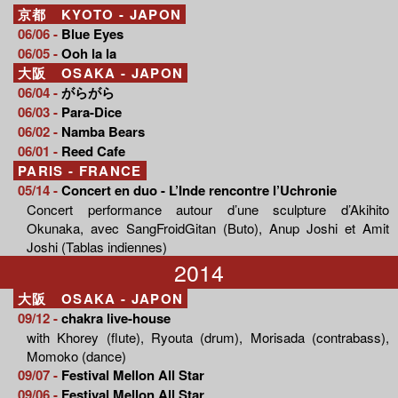
京都 KYOTO - JAPON
06/06 -
Blue Eyes
06/05 -
Ooh la la
大阪 OSAKA - JAPON
06/04 -
がらがら
06/03 -
Para-Dice
06/02 -
Namba Bears
06/01 -
Reed Cafe
PARIS - FRANCE
05/14 -
Concert en duo - L’Inde rencontre l’Uchronie
Concert performance autour d’une sculpture d’Akihito
Okunaka, avec SangFroidGitan (Buto), Anup Joshi et Amit
Joshi (Tablas indiennes)
2014
大阪 OSAKA - JAPON
09/12 -
chakra live-house
with Khorey (flute), Ryouta (drum), Morisada (contrabass),
Momoko (dance)
09/07 -
Festival Mellon All Star
09/06 -
Festival Mellon All Star