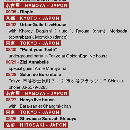
名古屋 NAGOYA - JAPON
09/05 -
Ripple
京都 KYOTO - JAPON
09/02 -
UrbanGuild LiveHouse
with Khorey Degushi ( flute ), Ryouta (drum), Morisada
(contrabass), Momoko (dance)
東京 TOKYO - JAPON
08/30 -
"Paint your Teeth"
underground party in Tokyo at GoldenEgg live house
08/29 -
Zizi Annabelle
special guest Amie Maruyama
08/28 -
Salon de Euro étoile
Tokyo, 市谷砂土原町３－２ 市ヶ谷フラッツ１F, Shinjuku -
phone 03-5579-8283
名古屋 NAGOYA - JAPON
08/27 -
Nanya live house
with : Bara-san et Changmi-chan
東京 TOKYO - JAPON
08/26 -
Showcase Saravah Shibuya
弘前 HIROSAKI - JAPON