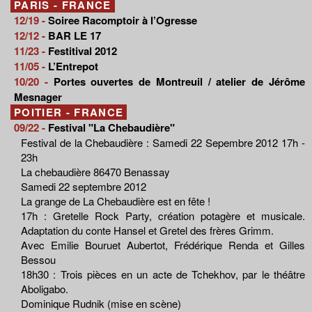
PARIS - FRANCE
12/19 -
Soiree Racomptoir à l’Ogresse
12/12 -
BAR LE 17
11/23 -
Festitival 2012
11/05 -
L’Entrepot
10/20 -
Portes ouvertes de Montreuil / atelier de Jérôme
Mesnager
POITIER - FRANCE
09/22 -
Festival "La Chebaudière"
Festival de la Chebaudière : Samedi 22 Sepembre 2012 17h -
23h
La chebaudière 86470 Benassay
Samedi 22 septembre 2012
La grange de La Chebaudière est en fête !
17h : Gretelle Rock Party, création potagère et musicale.
Adaptation du conte Hansel et Gretel des frères Grimm.
Avec Emilie Bouruet Aubertot, Frédérique Renda et Gilles
Bessou
18h30 : Trois pièces en un acte de Tchekhov, par le théâtre
Aboligabo.
Dominique Rudnik (mise en scène)