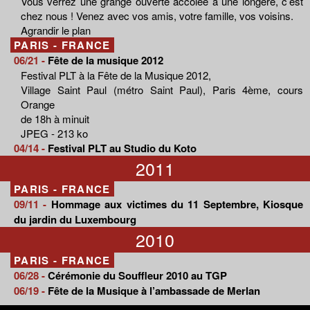
Vous verrez une grange ouverte accolée à une longère, c’est
chez nous ! Venez avec vos amis, votre famille, vos voisins.
Agrandir le plan
PARIS - FRANCE
06/21 -
Fête de la musique 2012
Festival PLT à la Fête de la Musique 2012,
Village Saint Paul (métro Saint Paul), Paris 4ème, cours
Orange
de 18h à minuit
JPEG - 213 ko
04/14 -
Festival PLT au Studio du Koto
2011
PARIS - FRANCE
09/11 -
Hommage aux victimes du 11 Septembre, Kiosque
du jardin du Luxembourg
2010
PARIS - FRANCE
06/28 -
Cérémonie du Souffleur 2010 au TGP
06/19 -
Fête de la Musique à l’ambassade de Merlan