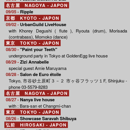
名古屋 NAGOYA - JAPON
09/05 -
Ripple
京都 KYOTO - JAPON
09/02 -
UrbanGuild LiveHouse
with Khorey Degushi ( flute ), Ryouta (drum), Morisada
(contrabass), Momoko (dance)
東京 TOKYO - JAPON
08/30 -
"Paint your Teeth"
underground party in Tokyo at GoldenEgg live house
08/29 -
Zizi Annabelle
special guest Amie Maruyama
08/28 -
Salon de Euro étoile
Tokyo, 市谷砂土原町３－２ 市ヶ谷フラッツ１F, Shinjuku -
phone 03-5579-8283
名古屋 NAGOYA - JAPON
08/27 -
Nanya live house
with : Bara-san et Changmi-chan
東京 TOKYO - JAPON
08/26 -
Showcase Saravah Shibuya
弘前 HIROSAKI - JAPON