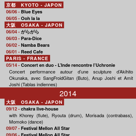
京都 KYOTO - JAPON
06/06 -
Blue Eyes
06/05 -
Ooh la la
大阪 OSAKA - JAPON
06/04 -
がらがら
06/03 -
Para-Dice
06/02 -
Namba Bears
06/01 -
Reed Cafe
PARIS - FRANCE
05/14 -
Concert en duo - L’Inde rencontre l’Uchronie
Concert performance autour d’une sculpture d’Akihito
Okunaka, avec SangFroidGitan (Buto), Anup Joshi et Amit
Joshi (Tablas indiennes)
2014
大阪 OSAKA - JAPON
09/12 -
chakra live-house
with Khorey (flute), Ryouta (drum), Morisada (contrabass),
Momoko (dance)
09/07 -
Festival Mellon All Star
09/06 -
Festival Mellon All Star