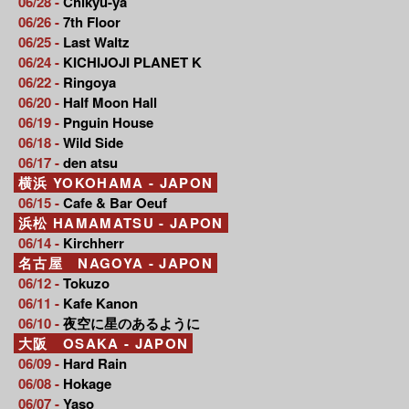
06/28 -
Chikyu-ya
06/26 -
7th Floor
06/25 -
Last Waltz
06/24 -
KICHIJOJI PLANET K
06/22 -
Ringoya
06/20 -
Half Moon Hall
06/19 -
Pnguin House
06/18 -
Wild Side
06/17 -
den atsu
横浜 YOKOHAMA - JAPON
06/15 -
Cafe & Bar Oeuf
浜松 HAMAMATSU - JAPON
06/14 -
Kirchherr
名古屋 NAGOYA - JAPON
06/12 -
Tokuzo
06/11 -
Kafe Kanon
06/10 -
夜空に星のあるように
大阪 OSAKA - JAPON
06/09 -
Hard Rain
06/08 -
Hokage
06/07 -
Yaso