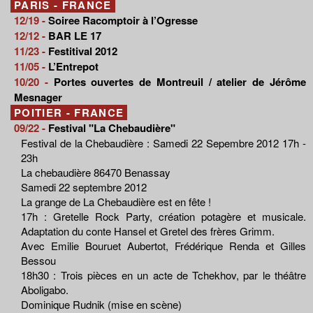
PARIS - FRANCE
12/19 -
Soiree Racomptoir à l’Ogresse
12/12 -
BAR LE 17
11/23 -
Festitival 2012
11/05 -
L’Entrepot
10/20 -
Portes ouvertes de Montreuil / atelier de Jérôme
Mesnager
POITIER - FRANCE
09/22 -
Festival "La Chebaudière"
Festival de la Chebaudière : Samedi 22 Sepembre 2012 17h -
23h
La chebaudière 86470 Benassay
Samedi 22 septembre 2012
La grange de La Chebaudière est en fête !
17h : Gretelle Rock Party, création potagère et musicale.
Adaptation du conte Hansel et Gretel des frères Grimm.
Avec Emilie Bouruet Aubertot, Frédérique Renda et Gilles
Bessou
18h30 : Trois pièces en un acte de Tchekhov, par le théâtre
Aboligabo.
Dominique Rudnik (mise en scène)