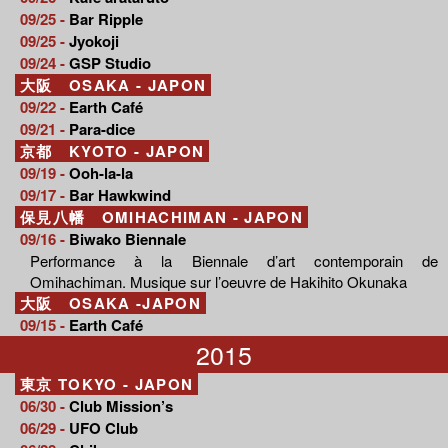
09/25 -
Bar Ripple
09/25 -
Jyokoji
09/24 -
GSP Studio
大阪 OSAKA - JAPON
09/22 -
Earth Café
09/21 -
Para-dice
京都 KYOTO - JAPON
09/19 -
Ooh-la-la
09/17 -
Bar Hawkwind
保見八幡 OMIHACHIMAN - JAPON
09/16 -
Biwako Biennale
Performance à la Biennale d’art contemporain de
Omihachiman. Musique sur l’oeuvre de Hakihito Okunaka
大阪 OSAKA -JAPON
09/15 -
Earth Café
2015
東京 TOKYO - JAPON
06/30 -
Club Mission’s
06/29 -
UFO Club