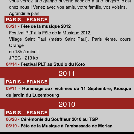
Vous verrez une grange ouverte accolée à une longère, c’est
chez nous ! Venez avec vos amis, votre famille, vos voisins.
Agrandir le plan
PARIS - FRANCE
06/21 -
Fête de la musique 2012
Festival PLT à la Fête de la Musique 2012,
Village Saint Paul (métro Saint Paul), Paris 4ème, cours
Orange
de 18h à minuit
JPEG - 213 ko
04/14 -
Festival PLT au Studio du Koto
2011
PARIS - FRANCE
09/11 -
Hommage aux victimes du 11 Septembre, Kiosque
du jardin du Luxembourg
2010
PARIS - FRANCE
06/28 -
Cérémonie du Souffleur 2010 au TGP
06/19 -
Fête de la Musique à l’ambassade de Merlan