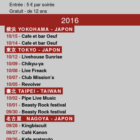
Entrée : 5 € par soirée
Gratuit - de 12 ans
2016
横浜 YOKOHAMA - JAPON
10/15 -
Cafe et bar Oeuf
10/14 -
Cafe et bar Oeuf
東京 TOKYO - JAPON
10/12 -
Livehouse Sunrise
10/09 -
Chikyu-ya
10/08 -
Live Freack
10/07 -
Club Mission’s
10/05 -
Revolver
臺北 TAIPEI - TAIWAN
10/02 -
Pipe Live Music
10/01 -
Beasty Rock festival
09/30 -
Beasty Rock festival
名古屋 NAGOYA - JAPON
09/28 -
Kingbiscuit
09/27 -
Café Kanon
09/26 -
Kafe arataruto