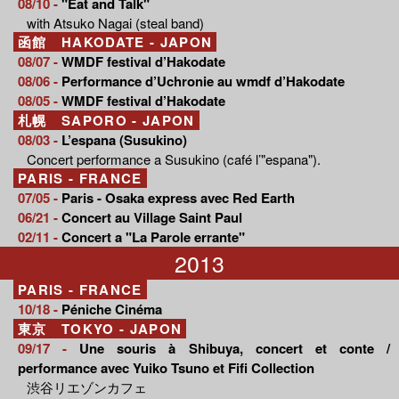
08/10 -
"Eat and Talk"
with Atsuko Nagai (steal band)
函館 HAKODATE - JAPON
08/07 -
WMDF festival d’Hakodate
08/06 -
Performance d’Uchronie au wmdf d’Hakodate
08/05 -
WMDF festival d’Hakodate
札幌 SAPORO - JAPON
08/03 -
L’espana (Susukino)
Concert performance a Susukino (café l’"espana").
PARIS - FRANCE
07/05 -
Paris - Osaka express avec Red Earth
06/21 -
Concert au Village Saint Paul
02/11 -
Concert a "La Parole errante"
2013
PARIS - FRANCE
10/18 -
Péniche Cinéma
東京 TOKYO - JAPON
09/17 -
Une souris à Shibuya, concert et conte /
performance avec Yuiko Tsuno et Fifi Collection
渋谷リエゾンカフェ