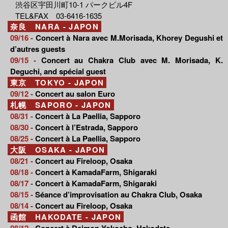
渋谷区宇田川町10-1 パークビル4F
TEL&FAX 03-6416-1635
奈良 NARA - JAPON
09/16 -
Concert à Nara avec M.Morisada, Khorey Degushi et
d’autres guests
09/15 -
Concert au Chakra Club avec M. Morisada, K.
Deguchi, and spécial guest
東京 TOKYO - JAPON
09/12 -
Concert au salon Euro
札幌 SAPORO - JAPON
08/31 -
Concert à La Paellia, Sapporo
08/30 -
Concert à l’Estrada, Sapporo
08/25 -
Concert à La Paellia, Sapporo
大阪 OSAKA - JAPON
08/21 -
Concert au Fireloop, Osaka
08/18 -
Concert à KamadaFarm, Shigaraki
08/17 -
Concert à KamadaFarm, Shigaraki
08/15 -
Séance d’improvisation au Chakra Club, Osaka
08/14 -
Concert au Fireloop, Osaka
函館 HAKODATE - JAPON
08/12 -
Concert à Daimon Yokocho, Hakodate