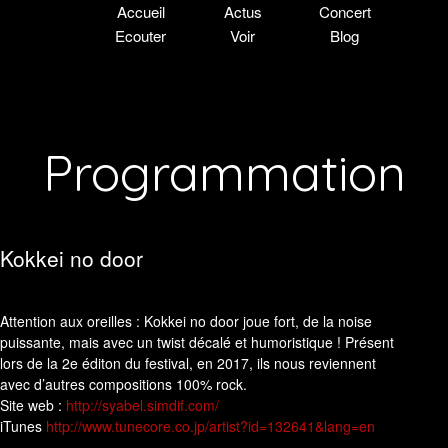
Accueil
Actus
Concert
Ecouter
Voir
Blog
Programmation
Kokkei no door
Attention aux oreilles : Kokkei no door joue fort, de la noise
puissante, mais avec un twist décalé et humoristique ! Présent
lors de la 2e éditon du festival, en 2017, ils nous reviennent
avec d’autres compositions 100% rock.
Site web :
http://syabel.simdif.com/
​iTunes
http://www.tunecore.co.jp/artist?id=132641&lang=en