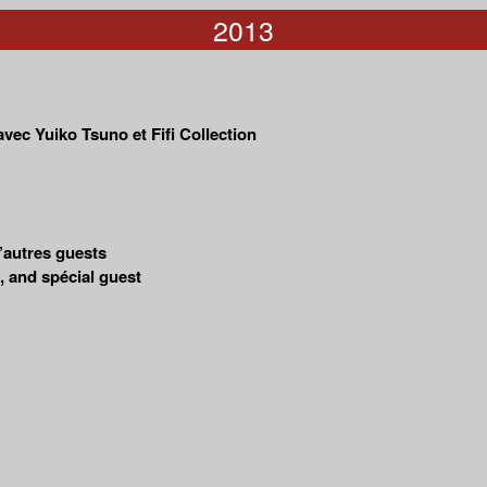
2013
vec Yuiko Tsuno et Fifi Collection
’autres guests
 and spécial guest