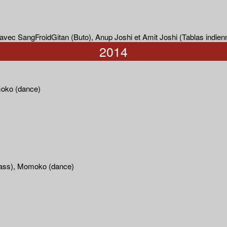
avec SangFroidGitan (Buto), Anup Joshi et Amit Joshi (Tablas indien
2014
moko (dance)
abass), Momoko (dance)