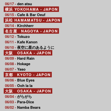
06/17 -
den atsu
横浜 YOKOHAMA - JAPON
06/15 -
Cafe & Bar Oeuf
浜松 HAMAMATSU - JAPON
06/14 -
Kirchherr
名古屋 NAGOYA - JAPON
06/12 -
Tokuzo
06/11 -
Kafe Kanon
06/10 -
夜空に星のあるように
大阪 OSAKA - JAPON
06/09 -
Hard Rain
06/08 -
Hokage
06/07 -
Yaso
京都 KYOTO - JAPON
06/06 -
Blue Eyes
06/05 -
Ooh la la
大阪 OSAKA - JAPON
06/04 -
がらがら
06/03 -
Para-Dice
06/02 -
Namba Bears