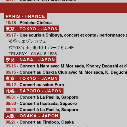
PARIS - FRANCE
10/18 -
Péniche Cinéma
東京 TOKYO - JAPON
09/17 -
Une souris à Shibuya, concert et conte / performance a
渋谷リエゾンカフェ
渋谷区宇田川町10-1 パークビル4F
TEL&FAX 03-6416-1635
奈良 NARA - JAPON
09/16 -
Concert à Nara avec M.Morisada, Khorey Degushi et d
09/15 -
Concert au Chakra Club avec M. Morisada, K. Deguchi,
東京 TOKYO - JAPON
09/12 -
Concert au salon Euro
札幌 SAPORO - JAPON
08/31 -
Concert à La Paellia, Sapporo
08/30 -
Concert à l’Estrada, Sapporo
08/25 -
Concert à La Paellia, Sapporo
大阪 OSAKA - JAPON
08/21 -
Concert au Fireloop, Osaka