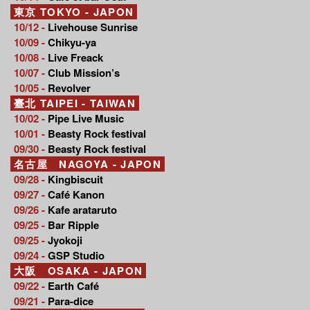
東京 TOKYO - JAPON
10/12 -
Livehouse Sunrise
10/09 -
Chikyu-ya
10/08 -
Live Freack
10/07 -
Club Mission’s
10/05 -
Revolver
臺北 TAIPEI - TAIWAN
10/02 -
Pipe Live Music
10/01 -
Beasty Rock festival
09/30 -
Beasty Rock festival
名古屋 NAGOYA - JAPON
09/28 -
Kingbiscuit
09/27 -
Café Kanon
09/26 -
Kafe arataruto
09/25 -
Bar Ripple
09/25 -
Jyokoji
09/24 -
GSP Studio
大阪 OSAKA - JAPON
09/22 -
Earth Café
09/21 -
Para-dice