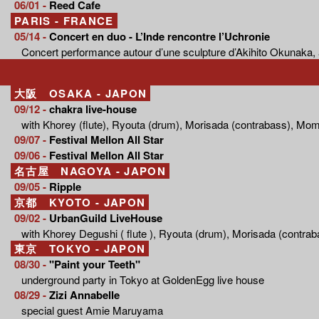
06/01 -
Reed Cafe
PARIS - FRANCE
05/14 -
Concert en duo - L’Inde rencontre l’Uchronie
Concert performance autour d’une sculpture d’Akihito Okunaka, 
大阪 OSAKA - JAPON
09/12 -
chakra live-house
with Khorey (flute), Ryouta (drum), Morisada (contrabass), Mo
09/07 -
Festival Mellon All Star
09/06 -
Festival Mellon All Star
名古屋 NAGOYA - JAPON
09/05 -
Ripple
京都 KYOTO - JAPON
09/02 -
UrbanGuild LiveHouse
with Khorey Degushi ( flute ), Ryouta (drum), Morisada (contr
東京 TOKYO - JAPON
08/30 -
"Paint your Teeth"
underground party in Tokyo at GoldenEgg live house
08/29 -
Zizi Annabelle
special guest Amie Maruyama