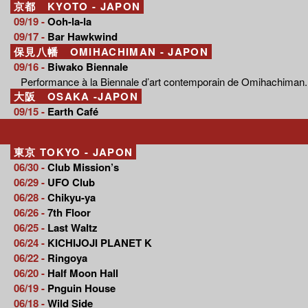
京都 KYOTO - JAPON
09/19 -
Ooh-la-la
09/17 -
Bar Hawkwind
保見八幡 OMIHACHIMAN - JAPON
09/16 -
Biwako Biennale
Performance à la Biennale d’art contemporain de Omihachiman.
大阪 OSAKA -JAPON
09/15 -
Earth Café
東京 TOKYO - JAPON
06/30 -
Club Mission’s
06/29 -
UFO Club
06/28 -
Chikyu-ya
06/26 -
7th Floor
06/25 -
Last Waltz
06/24 -
KICHIJOJI PLANET K
06/22 -
Ringoya
06/20 -
Half Moon Hall
06/19 -
Pnguin House
06/18 -
Wild Side