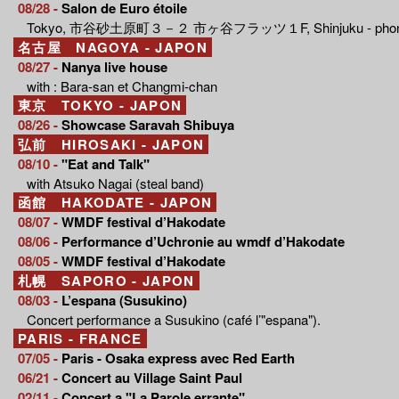
08/28 -
Salon de Euro étoile
Tokyo, 市谷砂土原町３－２ 市ヶ谷フラッツ１F, Shinjuku - phone 
名古屋 NAGOYA - JAPON
08/27 -
Nanya live house
with : Bara-san et Changmi-chan
東京 TOKYO - JAPON
08/26 -
Showcase Saravah Shibuya
弘前 HIROSAKI - JAPON
08/10 -
"Eat and Talk"
with Atsuko Nagai (steal band)
函館 HAKODATE - JAPON
08/07 -
WMDF festival d’Hakodate
08/06 -
Performance d’Uchronie au wmdf d’Hakodate
08/05 -
WMDF festival d’Hakodate
札幌 SAPORO - JAPON
08/03 -
L’espana (Susukino)
Concert performance a Susukino (café l’"espana").
PARIS - FRANCE
07/05 -
Paris - Osaka express avec Red Earth
06/21 -
Concert au Village Saint Paul
02/11 -
Concert a "La Parole errante"