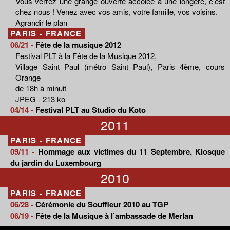
Vous verrez une grange ouverte accolée à une longère, c’est
chez nous ! Venez avec vos amis, votre famille, vos voisins.
Agrandir le plan
PARIS - FRANCE
06/21 -
Fête de la musique 2012
Festival PLT à la Fête de la Musique 2012,
Village Saint Paul (métro Saint Paul), Paris 4ème, cours
Orange
de 18h à minuit
JPEG - 213 ko
04/14 -
Festival PLT au Studio du Koto
2011
PARIS - FRANCE
09/11 -
Hommage aux victimes du 11 Septembre, Kiosque
du jardin du Luxembourg
2010
PARIS - FRANCE
06/28 -
Cérémonie du Souffleur 2010 au TGP
06/19 -
Fête de la Musique à l’ambassade de Merlan