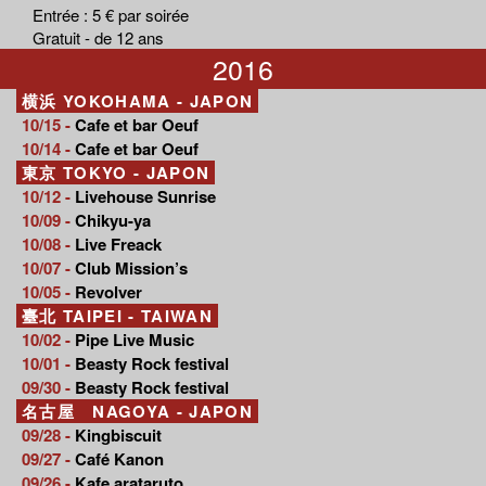
Entrée : 5 € par soirée
Gratuit - de 12 ans
2016
横浜 YOKOHAMA - JAPON
10/15 -
Cafe et bar Oeuf
10/14 -
Cafe et bar Oeuf
東京 TOKYO - JAPON
10/12 -
Livehouse Sunrise
10/09 -
Chikyu-ya
10/08 -
Live Freack
10/07 -
Club Mission’s
10/05 -
Revolver
臺北 TAIPEI - TAIWAN
10/02 -
Pipe Live Music
10/01 -
Beasty Rock festival
09/30 -
Beasty Rock festival
名古屋 NAGOYA - JAPON
09/28 -
Kingbiscuit
09/27 -
Café Kanon
09/26 -
Kafe arataruto