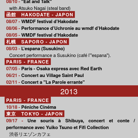
08/10 -
"Eat and Talk"
with Atsuko Nagai (steal band)
函館 HAKODATE - JAPON
08/07 -
WMDF festival d’Hakodate
08/06 -
Performance d’Uchronie au wmdf d’Hakodate
08/05 -
WMDF festival d’Hakodate
札幌 SAPORO - JAPON
08/03 -
L’espana (Susukino)
Concert performance a Susukino (café l’"espana").
PARIS - FRANCE
07/05 -
Paris - Osaka express avec Red Earth
06/21 -
Concert au Village Saint Paul
02/11 -
Concert a "La Parole errante"
2013
PARIS - FRANCE
10/18 -
Péniche Cinéma
東京 TOKYO - JAPON
09/17 -
Une souris à Shibuya, concert et conte /
performance avec Yuiko Tsuno et Fifi Collection
渋谷リエゾンカフェ