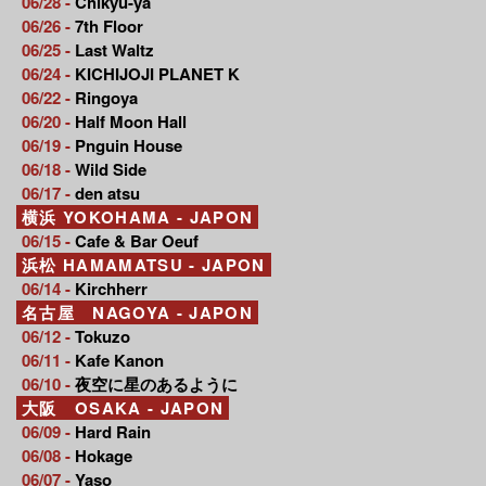
06/28 -
Chikyu-ya
06/26 -
7th Floor
06/25 -
Last Waltz
06/24 -
KICHIJOJI PLANET K
06/22 -
Ringoya
06/20 -
Half Moon Hall
06/19 -
Pnguin House
06/18 -
Wild Side
06/17 -
den atsu
横浜 YOKOHAMA - JAPON
06/15 -
Cafe & Bar Oeuf
浜松 HAMAMATSU - JAPON
06/14 -
Kirchherr
名古屋 NAGOYA - JAPON
06/12 -
Tokuzo
06/11 -
Kafe Kanon
06/10 -
夜空に星のあるように
大阪 OSAKA - JAPON
06/09 -
Hard Rain
06/08 -
Hokage
06/07 -
Yaso