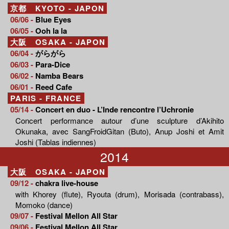
京都 KYOTO - JAPON
06/06 -
Blue Eyes
06/05 -
Ooh la la
大阪 OSAKA - JAPON
06/04 -
がらがら
06/03 -
Para-Dice
06/02 -
Namba Bears
06/01 -
Reed Cafe
PARIS - FRANCE
05/14 -
Concert en duo - L’Inde rencontre l’Uchronie
Concert performance autour d’une sculpture d’Akihito
Okunaka, avec SangFroidGitan (Buto), Anup Joshi et Amit
Joshi (Tablas indiennes)
2014
大阪 OSAKA - JAPON
09/12 -
chakra live-house
with Khorey (flute), Ryouta (drum), Morisada (contrabass),
Momoko (dance)
09/07 -
Festival Mellon All Star
09/06 -
Festival Mellon All Star