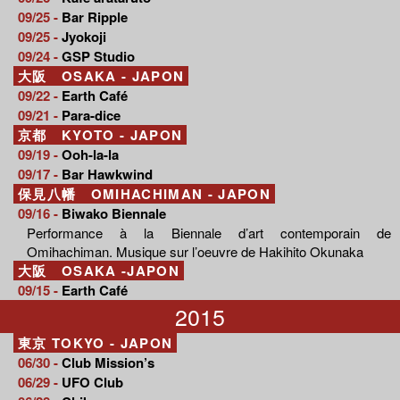
09/25 -
Bar Ripple
09/25 -
Jyokoji
09/24 -
GSP Studio
大阪 OSAKA - JAPON
09/22 -
Earth Café
09/21 -
Para-dice
京都 KYOTO - JAPON
09/19 -
Ooh-la-la
09/17 -
Bar Hawkwind
保見八幡 OMIHACHIMAN - JAPON
09/16 -
Biwako Biennale
Performance à la Biennale d’art contemporain de
Omihachiman. Musique sur l’oeuvre de Hakihito Okunaka
大阪 OSAKA -JAPON
09/15 -
Earth Café
2015
東京 TOKYO - JAPON
06/30 -
Club Mission’s
06/29 -
UFO Club