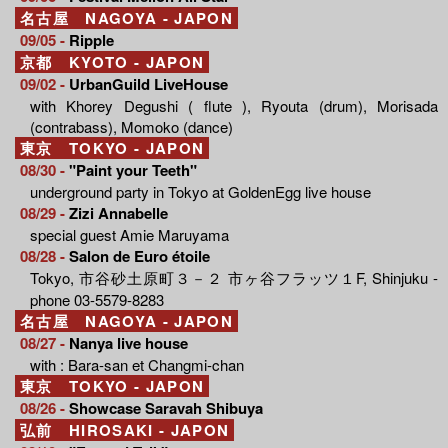
名古屋 NAGOYA - JAPON
09/05 -
Ripple
京都 KYOTO - JAPON
09/02 -
UrbanGuild LiveHouse
with Khorey Degushi ( flute ), Ryouta (drum), Morisada
(contrabass), Momoko (dance)
東京 TOKYO - JAPON
08/30 -
"Paint your Teeth"
underground party in Tokyo at GoldenEgg live house
08/29 -
Zizi Annabelle
special guest Amie Maruyama
08/28 -
Salon de Euro étoile
Tokyo, 市谷砂土原町３－２ 市ヶ谷フラッツ１F, Shinjuku -
phone 03-5579-8283
名古屋 NAGOYA - JAPON
08/27 -
Nanya live house
with : Bara-san et Changmi-chan
東京 TOKYO - JAPON
08/26 -
Showcase Saravah Shibuya
弘前 HIROSAKI - JAPON