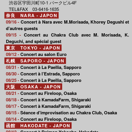
渋谷区宇田川町10-1 パークビル4F
TEL&FAX 03-6416-1635
奈良 NARA - JAPON
09/16 -
Concert à Nara avec M.Morisada, Khorey Degushi et
d’autres guests
09/15 -
Concert au Chakra Club avec M. Morisada, K.
Deguchi, and spécial guest
東京 TOKYO - JAPON
09/12 -
Concert au salon Euro
札幌 SAPORO - JAPON
08/31 -
Concert à La Paellia, Sapporo
08/30 -
Concert à l’Estrada, Sapporo
08/25 -
Concert à La Paellia, Sapporo
大阪 OSAKA - JAPON
08/21 -
Concert au Fireloop, Osaka
08/18 -
Concert à KamadaFarm, Shigaraki
08/17 -
Concert à KamadaFarm, Shigaraki
08/15 -
Séance d’improvisation au Chakra Club, Osaka
08/14 -
Concert au Fireloop, Osaka
函館 HAKODATE - JAPON
08/12 -
Concert à Daimon Yokocho, Hakodate