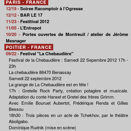
PARIS - FRANCE
12/19 -
Soiree Racomptoir à l’Ogresse
12/12 -
BAR LE 17
11/23 -
Festitival 2012
11/05 -
L’Entrepot
10/20 -
Portes ouvertes de Montreuil / atelier de Jérôme
Mesnager
POITIER - FRANCE
09/22 -
Festival "La Chebaudière"
Festival de la Chebaudière : Samedi 22 Sepembre 2012 17h -
23h
La chebaudière 86470 Benassay
Samedi 22 septembre 2012
La grange de La Chebaudière est en fête !
17h : Gretelle Rock Party, création potagère et musicale.
Adaptation du conte Hansel et Gretel des frères Grimm.
Avec Emilie Bouruet Aubertot, Frédérique Renda et Gilles
Bessou
18h30 : Trois pièces en un acte de Tchekhov, par le théâtre
Aboligabo.
Dominique Rudnik (mise en scène)