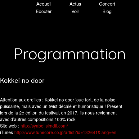
Accueil
Actus
Concert
Ecouter
Voir
Blog
Programmation
Kokkei no door
Attention aux oreilles : Kokkei no door joue fort, de la noise
puissante, mais avec un twist décalé et humoristique ! Présent
lors de la 2e éditon du festival, en 2017, ils nous reviennent
avec d’autres compositions 100% rock.
Site web :
http://syabel.simdif.com/
​iTunes
http://www.tunecore.co.jp/artist?id=132641&lang=en