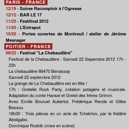
PARIS - FRANCE
12/19 -
Soiree Racomptoir à l’Ogresse
12/12 -
BAR LE 17
11/23 -
Festitival 2012
11/05 -
L’Entrepot
10/20 -
Portes ouvertes de Montreuil / atelier de Jérôme
Mesnager
POITIER - FRANCE
09/22 -
Festival "La Chebaudière"
Festival de la Chebaudière : Samedi 22 Sepembre 2012 17h -
23h
La chebaudière 86470 Benassay
Samedi 22 septembre 2012
La grange de La Chebaudière est en fête !
17h : Gretelle Rock Party, création potagère et musicale.
Adaptation du conte Hansel et Gretel des frères Grimm.
Avec Emilie Bouruet Aubertot, Frédérique Renda et Gilles
Bessou
18h30 : Trois pièces en un acte de Tchekhov, par le théâtre
Aboligabo.
Dominique Rudnik (mise en scène)