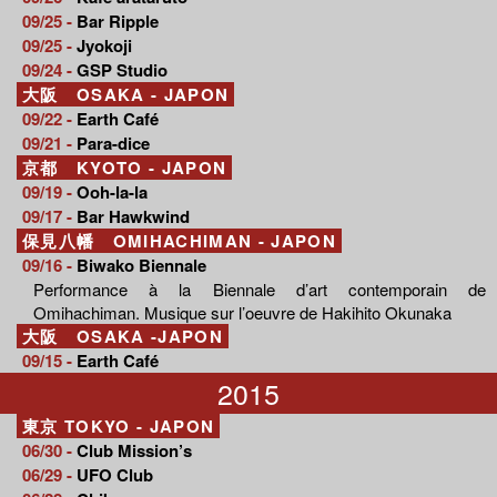
09/25 -
Bar Ripple
09/25 -
Jyokoji
09/24 -
GSP Studio
大阪 OSAKA - JAPON
09/22 -
Earth Café
09/21 -
Para-dice
京都 KYOTO - JAPON
09/19 -
Ooh-la-la
09/17 -
Bar Hawkwind
保見八幡 OMIHACHIMAN - JAPON
09/16 -
Biwako Biennale
Performance à la Biennale d’art contemporain de
Omihachiman. Musique sur l’oeuvre de Hakihito Okunaka
大阪 OSAKA -JAPON
09/15 -
Earth Café
2015
東京 TOKYO - JAPON
06/30 -
Club Mission’s
06/29 -
UFO Club