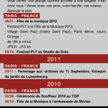
Vous verrez une grange ouverte accolée à une longère, c’est
chez nous ! Venez avec vos amis, votre famille, vos voisins.
Agrandir le plan
PARIS - FRANCE
06/21 -
Fête de la musique 2012
Festival PLT à la Fête de la Musique 2012,
Village Saint Paul (métro Saint Paul), Paris 4ème, cours
Orange
de 18h à minuit
JPEG - 213 ko
04/14 -
Festival PLT au Studio du Koto
2011
PARIS - FRANCE
09/11 -
Hommage aux victimes du 11 Septembre, Kiosque
du jardin du Luxembourg
2010
PARIS - FRANCE
06/28 -
Cérémonie du Souffleur 2010 au TGP
06/19 -
Fête de la Musique à l’ambassade de Merlan