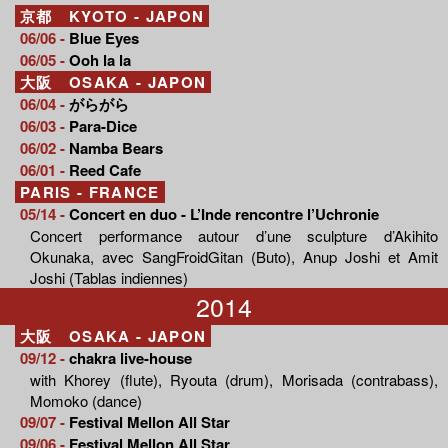
京都 KYOTO - JAPON
06/06 -
Blue Eyes
06/05 -
Ooh la la
大阪 OSAKA - JAPON
06/04 -
がらがら
06/03 -
Para-Dice
06/02 -
Namba Bears
06/01 -
Reed Cafe
PARIS - FRANCE
05/14 -
Concert en duo - L’Inde rencontre l’Uchronie
Concert performance autour d’une sculpture d’Akihito
Okunaka, avec SangFroidGitan (Buto), Anup Joshi et Amit
Joshi (Tablas indiennes)
2014
大阪 OSAKA - JAPON
09/12 -
chakra live-house
with Khorey (flute), Ryouta (drum), Morisada (contrabass),
Momoko (dance)
09/07 -
Festival Mellon All Star
09/06 -
Festival Mellon All Star