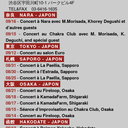
渋谷区宇田川町10-1 パークビル4F
TEL&FAX 03-6416-1635
奈良 NARA - JAPON
09/16 -
Concert à Nara avec M.Morisada, Khorey Degushi et
d’autres guests
09/15 -
Concert au Chakra Club avec M. Morisada, K.
Deguchi, and spécial guest
東京 TOKYO - JAPON
09/12 -
Concert au salon Euro
札幌 SAPORO - JAPON
08/31 -
Concert à La Paellia, Sapporo
08/30 -
Concert à l’Estrada, Sapporo
08/25 -
Concert à La Paellia, Sapporo
大阪 OSAKA - JAPON
08/21 -
Concert au Fireloop, Osaka
08/18 -
Concert à KamadaFarm, Shigaraki
08/17 -
Concert à KamadaFarm, Shigaraki
08/15 -
Séance d’improvisation au Chakra Club, Osaka
08/14 -
Concert au Fireloop, Osaka
函館 HAKODATE - JAPON
08/12 -
Concert à Daimon Yokocho, Hakodate