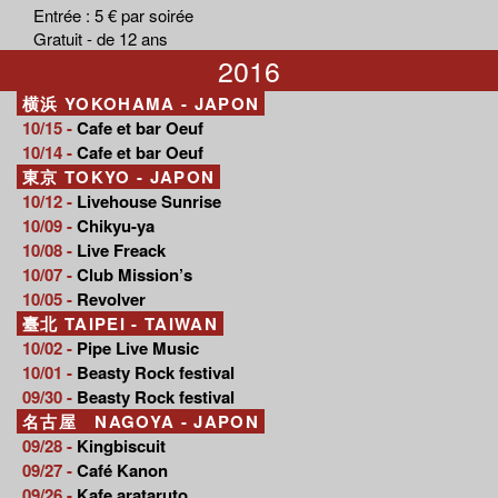
Entrée : 5 € par soirée
Gratuit - de 12 ans
2016
横浜 YOKOHAMA - JAPON
10/15 -
Cafe et bar Oeuf
10/14 -
Cafe et bar Oeuf
東京 TOKYO - JAPON
10/12 -
Livehouse Sunrise
10/09 -
Chikyu-ya
10/08 -
Live Freack
10/07 -
Club Mission’s
10/05 -
Revolver
臺北 TAIPEI - TAIWAN
10/02 -
Pipe Live Music
10/01 -
Beasty Rock festival
09/30 -
Beasty Rock festival
名古屋 NAGOYA - JAPON
09/28 -
Kingbiscuit
09/27 -
Café Kanon
09/26 -
Kafe arataruto