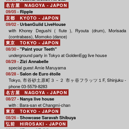
名古屋 NAGOYA - JAPON
09/05 -
Ripple
京都 KYOTO - JAPON
09/02 -
UrbanGuild LiveHouse
with Khorey Degushi ( flute ), Ryouta (drum), Morisada
(contrabass), Momoko (dance)
東京 TOKYO - JAPON
08/30 -
"Paint your Teeth"
underground party in Tokyo at GoldenEgg live house
08/29 -
Zizi Annabelle
special guest Amie Maruyama
08/28 -
Salon de Euro étoile
Tokyo, 市谷砂土原町３－２ 市ヶ谷フラッツ１F, Shinjuku -
phone 03-5579-8283
名古屋 NAGOYA - JAPON
08/27 -
Nanya live house
with : Bara-san et Changmi-chan
東京 TOKYO - JAPON
08/26 -
Showcase Saravah Shibuya
弘前 HIROSAKI - JAPON