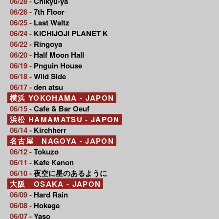
06/28 -
Chikyu-ya
06/26 -
7th Floor
06/25 -
Last Waltz
06/24 -
KICHIJOJI PLANET K
06/22 -
Ringoya
06/20 -
Half Moon Hall
06/19 -
Pnguin House
06/18 -
Wild Side
06/17 -
den atsu
横浜 YOKOHAMA - JAPON
06/15 -
Cafe & Bar Oeuf
浜松 HAMAMATSU - JAPON
06/14 -
Kirchherr
名古屋 NAGOYA - JAPON
06/12 -
Tokuzo
06/11 -
Kafe Kanon
06/10 -
夜空に星のあるように
大阪 OSAKA - JAPON
06/09 -
Hard Rain
06/08 -
Hokage
06/07 -
Yaso