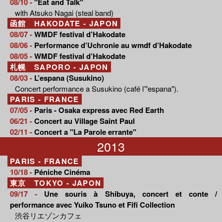
08/10 -
"Eat and Talk"
with Atsuko Nagai (steal band)
函館 HAKODATE - JAPON
08/07 -
WMDF festival d’Hakodate
08/06 -
Performance d’Uchronie au wmdf d’Hakodate
08/05 -
WMDF festival d’Hakodate
札幌 SAPORO - JAPON
08/03 -
L’espana (Susukino)
Concert performance a Susukino (café l’"espana").
PARIS - FRANCE
07/05 -
Paris - Osaka express avec Red Earth
06/21 -
Concert au Village Saint Paul
02/11 -
Concert a "La Parole errante"
2013
PARIS - FRANCE
10/18 -
Péniche Cinéma
東京 TOKYO - JAPON
09/17 -
Une souris à Shibuya, concert et conte /
performance avec Yuiko Tsuno et Fifi Collection
渋谷リエゾンカフェ