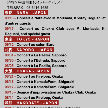
渋谷区宇田川町10-1 パークビル4F
TEL&FAX 03-6416-1635
奈良 NARA - JAPON
09/16 -
Concert à Nara avec M.Morisada, Khorey Degushi et
d’autres guests
09/15 -
Concert au Chakra Club avec M. Morisada, K.
Deguchi, and spécial guest
東京 TOKYO - JAPON
09/12 -
Concert au salon Euro
札幌 SAPORO - JAPON
08/31 -
Concert à La Paellia, Sapporo
08/30 -
Concert à l’Estrada, Sapporo
08/25 -
Concert à La Paellia, Sapporo
大阪 OSAKA - JAPON
08/21 -
Concert au Fireloop, Osaka
08/18 -
Concert à KamadaFarm, Shigaraki
08/17 -
Concert à KamadaFarm, Shigaraki
08/15 -
Séance d’improvisation au Chakra Club, Osaka
08/14 -
Concert au Fireloop, Osaka
函館 HAKODATE - JAPON
08/12 -
Concert à Daimon Yokocho, Hakodate