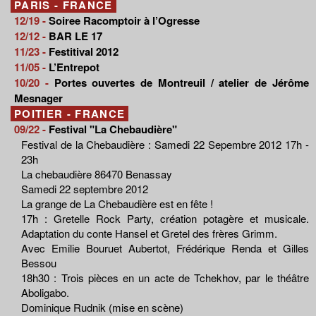
PARIS - FRANCE
12/19 -
Soiree Racomptoir à l’Ogresse
12/12 -
BAR LE 17
11/23 -
Festitival 2012
11/05 -
L’Entrepot
10/20 -
Portes ouvertes de Montreuil / atelier de Jérôme
Mesnager
POITIER - FRANCE
09/22 -
Festival "La Chebaudière"
Festival de la Chebaudière : Samedi 22 Sepembre 2012 17h -
23h
La chebaudière 86470 Benassay
Samedi 22 septembre 2012
La grange de La Chebaudière est en fête !
17h : Gretelle Rock Party, création potagère et musicale.
Adaptation du conte Hansel et Gretel des frères Grimm.
Avec Emilie Bouruet Aubertot, Frédérique Renda et Gilles
Bessou
18h30 : Trois pièces en un acte de Tchekhov, par le théâtre
Aboligabo.
Dominique Rudnik (mise en scène)