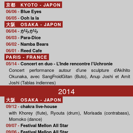
京都 KYOTO - JAPON
06/06 -
Blue Eyes
06/05 -
Ooh la la
大阪 OSAKA - JAPON
06/04 -
がらがら
06/03 -
Para-Dice
06/02 -
Namba Bears
06/01 -
Reed Cafe
PARIS - FRANCE
05/14 -
Concert en duo - L’Inde rencontre l’Uchronie
Concert performance autour d’une sculpture d’Akihito
Okunaka, avec SangFroidGitan (Buto), Anup Joshi et Amit
Joshi (Tablas indiennes)
2014
大阪 OSAKA - JAPON
09/12 -
chakra live-house
with Khorey (flute), Ryouta (drum), Morisada (contrabass),
Momoko (dance)
09/07 -
Festival Mellon All Star
09/06 -
Festival Mellon All Star