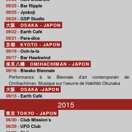
09/25 -
Bar Ripple
09/25 -
Jyokoji
09/24 -
GSP Studio
大阪 OSAKA - JAPON
09/22 -
Earth Café
09/21 -
Para-dice
京都 KYOTO - JAPON
09/19 -
Ooh-la-la
09/17 -
Bar Hawkwind
保見八幡 OMIHACHIMAN - JAPON
09/16 -
Biwako Biennale
Performance à la Biennale d’art contemporain de
Omihachiman. Musique sur l’oeuvre de Hakihito Okunaka
大阪 OSAKA -JAPON
09/15 -
Earth Café
2015
東京 TOKYO - JAPON
06/30 -
Club Mission’s
06/29 -
UFO Club