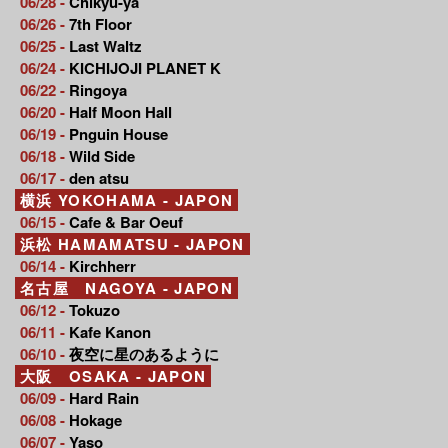
06/28 -
Chikyu-ya
06/26 -
7th Floor
06/25 -
Last Waltz
06/24 -
KICHIJOJI PLANET K
06/22 -
Ringoya
06/20 -
Half Moon Hall
06/19 -
Pnguin House
06/18 -
Wild Side
06/17 -
den atsu
横浜 YOKOHAMA - JAPON
06/15 -
Cafe & Bar Oeuf
浜松 HAMAMATSU - JAPON
06/14 -
Kirchherr
名古屋 NAGOYA - JAPON
06/12 -
Tokuzo
06/11 -
Kafe Kanon
06/10 -
夜空に星のあるように
大阪 OSAKA - JAPON
06/09 -
Hard Rain
06/08 -
Hokage
06/07 -
Yaso