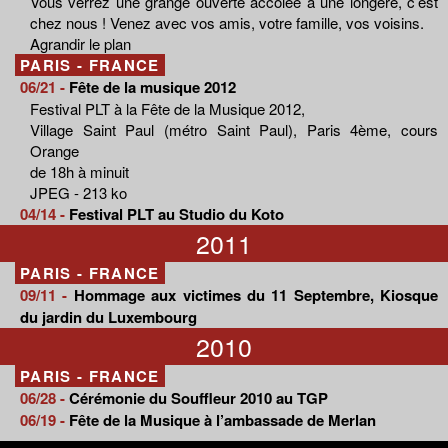
Vous verrez une grange ouverte accolée à une longère, c’est
chez nous ! Venez avec vos amis, votre famille, vos voisins.
Agrandir le plan
PARIS - FRANCE
06/21 -
Fête de la musique 2012
Festival PLT à la Fête de la Musique 2012,
Village Saint Paul (métro Saint Paul), Paris 4ème, cours
Orange
de 18h à minuit
JPEG - 213 ko
04/14 -
Festival PLT au Studio du Koto
2011
PARIS - FRANCE
09/11 -
Hommage aux victimes du 11 Septembre, Kiosque
du jardin du Luxembourg
2010
PARIS - FRANCE
06/28 -
Cérémonie du Souffleur 2010 au TGP
06/19 -
Fête de la Musique à l’ambassade de Merlan