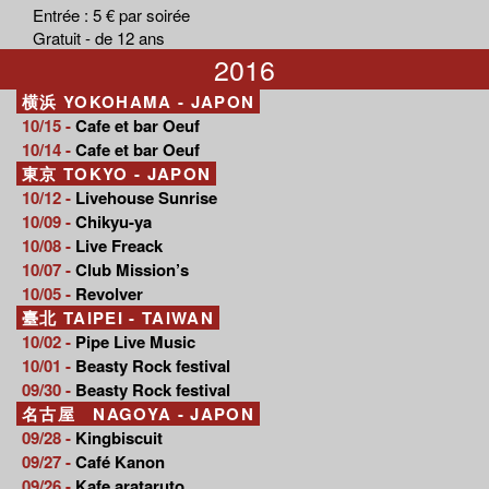
Entrée : 5 € par soirée
Gratuit - de 12 ans
2016
横浜 YOKOHAMA - JAPON
10/15 -
Cafe et bar Oeuf
10/14 -
Cafe et bar Oeuf
東京 TOKYO - JAPON
10/12 -
Livehouse Sunrise
10/09 -
Chikyu-ya
10/08 -
Live Freack
10/07 -
Club Mission’s
10/05 -
Revolver
臺北 TAIPEI - TAIWAN
10/02 -
Pipe Live Music
10/01 -
Beasty Rock festival
09/30 -
Beasty Rock festival
名古屋 NAGOYA - JAPON
09/28 -
Kingbiscuit
09/27 -
Café Kanon
09/26 -
Kafe arataruto