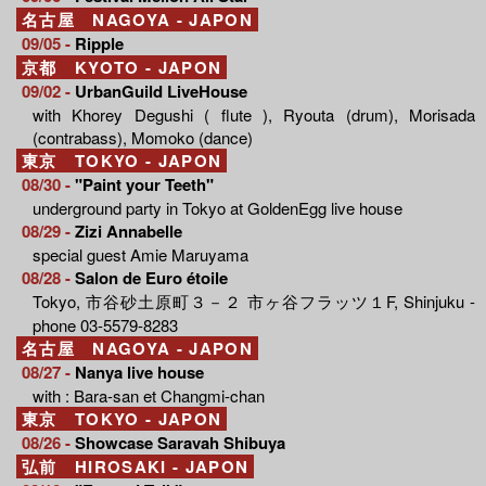
名古屋 NAGOYA - JAPON
09/05 -
Ripple
京都 KYOTO - JAPON
09/02 -
UrbanGuild LiveHouse
with Khorey Degushi ( flute ), Ryouta (drum), Morisada
(contrabass), Momoko (dance)
東京 TOKYO - JAPON
08/30 -
"Paint your Teeth"
underground party in Tokyo at GoldenEgg live house
08/29 -
Zizi Annabelle
special guest Amie Maruyama
08/28 -
Salon de Euro étoile
Tokyo, 市谷砂土原町３－２ 市ヶ谷フラッツ１F, Shinjuku -
phone 03-5579-8283
名古屋 NAGOYA - JAPON
08/27 -
Nanya live house
with : Bara-san et Changmi-chan
東京 TOKYO - JAPON
08/26 -
Showcase Saravah Shibuya
弘前 HIROSAKI - JAPON