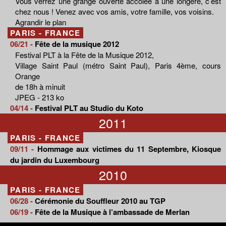
Vous verrez une grange ouverte accolée à une longère, c’est
chez nous ! Venez avec vos amis, votre famille, vos voisins.
Agrandir le plan
PARIS - FRANCE
06/21 -
Fête de la musique 2012
Festival PLT à la Fête de la Musique 2012,
Village Saint Paul (métro Saint Paul), Paris 4ème, cours
Orange
de 18h à minuit
JPEG - 213 ko
04/14 -
Festival PLT au Studio du Koto
2011
PARIS - FRANCE
09/11 -
Hommage aux victimes du 11 Septembre, Kiosque
du jardin du Luxembourg
2010
PARIS - FRANCE
06/28 -
Cérémonie du Souffleur 2010 au TGP
06/19 -
Fête de la Musique à l’ambassade de Merlan