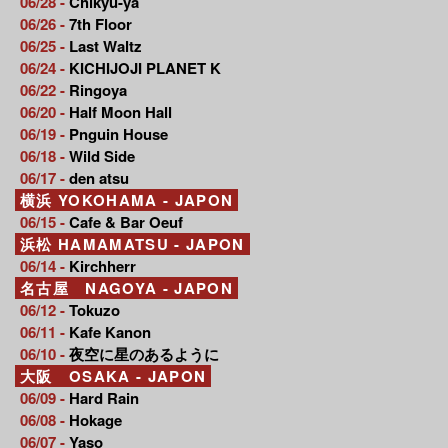
06/28 -
Chikyu-ya
06/26 -
7th Floor
06/25 -
Last Waltz
06/24 -
KICHIJOJI PLANET K
06/22 -
Ringoya
06/20 -
Half Moon Hall
06/19 -
Pnguin House
06/18 -
Wild Side
06/17 -
den atsu
横浜 YOKOHAMA - JAPON
06/15 -
Cafe & Bar Oeuf
浜松 HAMAMATSU - JAPON
06/14 -
Kirchherr
名古屋 NAGOYA - JAPON
06/12 -
Tokuzo
06/11 -
Kafe Kanon
06/10 -
夜空に星のあるように
大阪 OSAKA - JAPON
06/09 -
Hard Rain
06/08 -
Hokage
06/07 -
Yaso