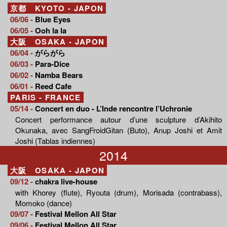
京都 KYOTO - JAPON
06/06 -
Blue Eyes
06/05 -
Ooh la la
大阪 OSAKA - JAPON
06/04 -
がらがら
06/03 -
Para-Dice
06/02 -
Namba Bears
06/01 -
Reed Cafe
PARIS - FRANCE
05/14 -
Concert en duo - L’Inde rencontre l’Uchronie
Concert performance autour d’une sculpture d’Akihito
Okunaka, avec SangFroidGitan (Buto), Anup Joshi et Amit
Joshi (Tablas indiennes)
2014
大阪 OSAKA - JAPON
09/12 -
chakra live-house
with Khorey (flute), Ryouta (drum), Morisada (contrabass),
Momoko (dance)
09/07 -
Festival Mellon All Star
09/06 -
Festival Mellon All Star