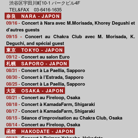
渋谷区宇田川町10-1 パークビル4F
TEL&FAX 03-6416-1635
奈良 NARA - JAPON
09/16 -
Concert à Nara avec M.Morisada, Khorey Degushi et
d’autres guests
09/15 -
Concert au Chakra Club avec M. Morisada, K.
Deguchi, and spécial guest
東京 TOKYO - JAPON
09/12 -
Concert au salon Euro
札幌 SAPORO - JAPON
08/31 -
Concert à La Paellia, Sapporo
08/30 -
Concert à l’Estrada, Sapporo
08/25 -
Concert à La Paellia, Sapporo
大阪 OSAKA - JAPON
08/21 -
Concert au Fireloop, Osaka
08/18 -
Concert à KamadaFarm, Shigaraki
08/17 -
Concert à KamadaFarm, Shigaraki
08/15 -
Séance d’improvisation au Chakra Club, Osaka
08/14 -
Concert au Fireloop, Osaka
函館 HAKODATE - JAPON
08/12 -
Concert à Daimon Yokocho, Hakodate