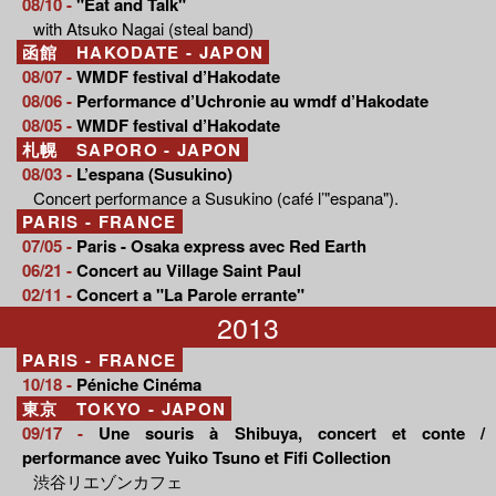
08/10 -
"Eat and Talk"
with Atsuko Nagai (steal band)
函館 HAKODATE - JAPON
08/07 -
WMDF festival d’Hakodate
08/06 -
Performance d’Uchronie au wmdf d’Hakodate
08/05 -
WMDF festival d’Hakodate
札幌 SAPORO - JAPON
08/03 -
L’espana (Susukino)
Concert performance a Susukino (café l’"espana").
PARIS - FRANCE
07/05 -
Paris - Osaka express avec Red Earth
06/21 -
Concert au Village Saint Paul
02/11 -
Concert a "La Parole errante"
2013
PARIS - FRANCE
10/18 -
Péniche Cinéma
東京 TOKYO - JAPON
09/17 -
Une souris à Shibuya, concert et conte /
performance avec Yuiko Tsuno et Fifi Collection
渋谷リエゾンカフェ