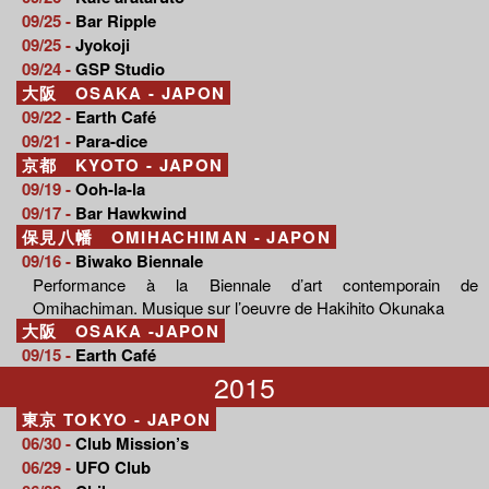
09/25 -
Bar Ripple
09/25 -
Jyokoji
09/24 -
GSP Studio
大阪 OSAKA - JAPON
09/22 -
Earth Café
09/21 -
Para-dice
京都 KYOTO - JAPON
09/19 -
Ooh-la-la
09/17 -
Bar Hawkwind
保見八幡 OMIHACHIMAN - JAPON
09/16 -
Biwako Biennale
Performance à la Biennale d’art contemporain de
Omihachiman. Musique sur l’oeuvre de Hakihito Okunaka
大阪 OSAKA -JAPON
09/15 -
Earth Café
2015
東京 TOKYO - JAPON
06/30 -
Club Mission’s
06/29 -
UFO Club