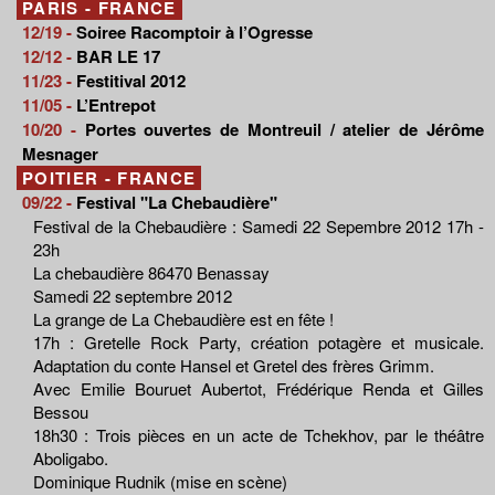
PARIS - FRANCE
12/19 -
Soiree Racomptoir à l’Ogresse
12/12 -
BAR LE 17
11/23 -
Festitival 2012
11/05 -
L’Entrepot
10/20 -
Portes ouvertes de Montreuil / atelier de Jérôme
Mesnager
POITIER - FRANCE
09/22 -
Festival "La Chebaudière"
Festival de la Chebaudière : Samedi 22 Sepembre 2012 17h -
23h
La chebaudière 86470 Benassay
Samedi 22 septembre 2012
La grange de La Chebaudière est en fête !
17h : Gretelle Rock Party, création potagère et musicale.
Adaptation du conte Hansel et Gretel des frères Grimm.
Avec Emilie Bouruet Aubertot, Frédérique Renda et Gilles
Bessou
18h30 : Trois pièces en un acte de Tchekhov, par le théâtre
Aboligabo.
Dominique Rudnik (mise en scène)