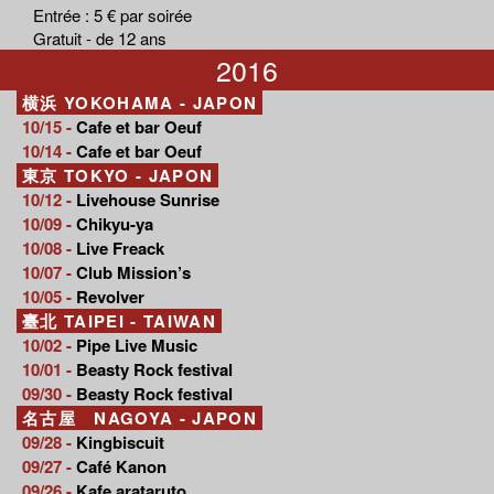
Entrée : 5 € par soirée
Gratuit - de 12 ans
2016
横浜 YOKOHAMA - JAPON
10/15 -
Cafe et bar Oeuf
10/14 -
Cafe et bar Oeuf
東京 TOKYO - JAPON
10/12 -
Livehouse Sunrise
10/09 -
Chikyu-ya
10/08 -
Live Freack
10/07 -
Club Mission’s
10/05 -
Revolver
臺北 TAIPEI - TAIWAN
10/02 -
Pipe Live Music
10/01 -
Beasty Rock festival
09/30 -
Beasty Rock festival
名古屋 NAGOYA - JAPON
09/28 -
Kingbiscuit
09/27 -
Café Kanon
09/26 -
Kafe arataruto