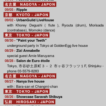
名古屋 NAGOYA - JAPON
09/05 -
Ripple
京都 KYOTO - JAPON
09/02 -
UrbanGuild LiveHouse
with Khorey Degushi ( flute ), Ryouta (drum), Morisada
(contrabass), Momoko (dance)
東京 TOKYO - JAPON
08/30 -
"Paint your Teeth"
underground party in Tokyo at GoldenEgg live house
08/29 -
Zizi Annabelle
special guest Amie Maruyama
08/28 -
Salon de Euro étoile
Tokyo, 市谷砂土原町３－２ 市ヶ谷フラッツ１F, Shinjuku -
phone 03-5579-8283
名古屋 NAGOYA - JAPON
08/27 -
Nanya live house
with : Bara-san et Changmi-chan
東京 TOKYO - JAPON
08/26 -
Showcase Saravah Shibuya
弘前 HIROSAKI - JAPON