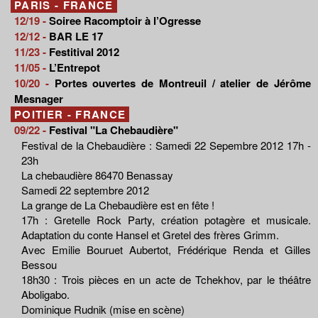
PARIS - FRANCE
12/19 -
Soiree Racomptoir à l’Ogresse
12/12 -
BAR LE 17
11/23 -
Festitival 2012
11/05 -
L’Entrepot
10/20 -
Portes ouvertes de Montreuil / atelier de Jérôme
Mesnager
POITIER - FRANCE
09/22 -
Festival "La Chebaudière"
Festival de la Chebaudière : Samedi 22 Sepembre 2012 17h -
23h
La chebaudière 86470 Benassay
Samedi 22 septembre 2012
La grange de La Chebaudière est en fête !
17h : Gretelle Rock Party, création potagère et musicale.
Adaptation du conte Hansel et Gretel des frères Grimm.
Avec Emilie Bouruet Aubertot, Frédérique Renda et Gilles
Bessou
18h30 : Trois pièces en un acte de Tchekhov, par le théâtre
Aboligabo.
Dominique Rudnik (mise en scène)