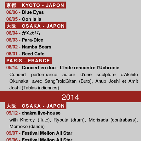
京都 KYOTO - JAPON
06/06 -
Blue Eyes
06/05 -
Ooh la la
大阪 OSAKA - JAPON
06/04 -
がらがら
06/03 -
Para-Dice
06/02 -
Namba Bears
06/01 -
Reed Cafe
PARIS - FRANCE
05/14 -
Concert en duo - L’Inde rencontre l’Uchronie
Concert performance autour d’une sculpture d’Akihito
Okunaka, avec SangFroidGitan (Buto), Anup Joshi et Amit
Joshi (Tablas indiennes)
2014
大阪 OSAKA - JAPON
09/12 -
chakra live-house
with Khorey (flute), Ryouta (drum), Morisada (contrabass),
Momoko (dance)
09/07 -
Festival Mellon All Star
09/06 -
Festival Mellon All Star