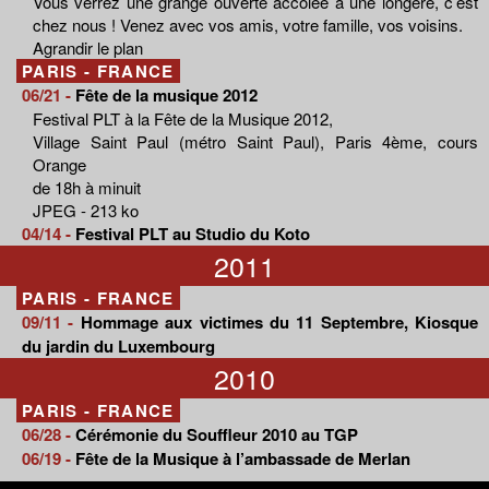
Vous verrez une grange ouverte accolée à une longère, c’est
chez nous ! Venez avec vos amis, votre famille, vos voisins.
Agrandir le plan
PARIS - FRANCE
06/21 -
Fête de la musique 2012
Festival PLT à la Fête de la Musique 2012,
Village Saint Paul (métro Saint Paul), Paris 4ème, cours
Orange
de 18h à minuit
JPEG - 213 ko
04/14 -
Festival PLT au Studio du Koto
2011
PARIS - FRANCE
09/11 -
Hommage aux victimes du 11 Septembre, Kiosque
du jardin du Luxembourg
2010
PARIS - FRANCE
06/28 -
Cérémonie du Souffleur 2010 au TGP
06/19 -
Fête de la Musique à l’ambassade de Merlan