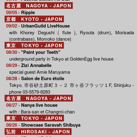
名古屋 NAGOYA - JAPON
09/05 -
Ripple
京都 KYOTO - JAPON
09/02 -
UrbanGuild LiveHouse
with Khorey Degushi ( flute ), Ryouta (drum), Morisada
(contrabass), Momoko (dance)
東京 TOKYO - JAPON
08/30 -
"Paint your Teeth"
underground party in Tokyo at GoldenEgg live house
08/29 -
Zizi Annabelle
special guest Amie Maruyama
08/28 -
Salon de Euro étoile
Tokyo, 市谷砂土原町３－２ 市ヶ谷フラッツ１F, Shinjuku -
phone 03-5579-8283
名古屋 NAGOYA - JAPON
08/27 -
Nanya live house
with : Bara-san et Changmi-chan
東京 TOKYO - JAPON
08/26 -
Showcase Saravah Shibuya
弘前 HIROSAKI - JAPON