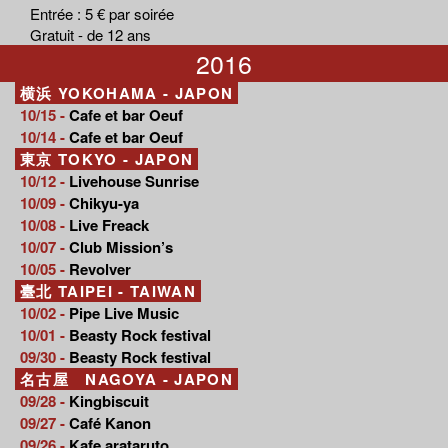
Entrée : 5 € par soirée
Gratuit - de 12 ans
2016
横浜 YOKOHAMA - JAPON
10/15 -
Cafe et bar Oeuf
10/14 -
Cafe et bar Oeuf
東京 TOKYO - JAPON
10/12 -
Livehouse Sunrise
10/09 -
Chikyu-ya
10/08 -
Live Freack
10/07 -
Club Mission’s
10/05 -
Revolver
臺北 TAIPEI - TAIWAN
10/02 -
Pipe Live Music
10/01 -
Beasty Rock festival
09/30 -
Beasty Rock festival
名古屋 NAGOYA - JAPON
09/28 -
Kingbiscuit
09/27 -
Café Kanon
09/26 -
Kafe arataruto