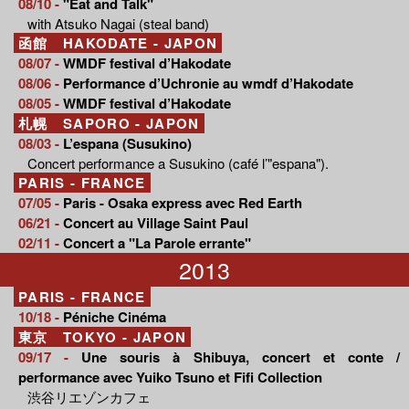
08/10 -
"Eat and Talk"
with Atsuko Nagai (steal band)
函館 HAKODATE - JAPON
08/07 -
WMDF festival d’Hakodate
08/06 -
Performance d’Uchronie au wmdf d’Hakodate
08/05 -
WMDF festival d’Hakodate
札幌 SAPORO - JAPON
08/03 -
L’espana (Susukino)
Concert performance a Susukino (café l’"espana").
PARIS - FRANCE
07/05 -
Paris - Osaka express avec Red Earth
06/21 -
Concert au Village Saint Paul
02/11 -
Concert a "La Parole errante"
2013
PARIS - FRANCE
10/18 -
Péniche Cinéma
東京 TOKYO - JAPON
09/17 -
Une souris à Shibuya, concert et conte /
performance avec Yuiko Tsuno et Fifi Collection
渋谷リエゾンカフェ