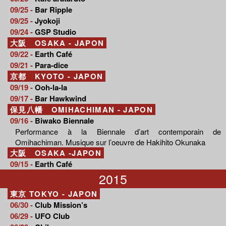
09/25 -
Bar Ripple
09/25 -
Jyokoji
09/24 -
GSP Studio
大阪 OSAKA - JAPON
09/22 -
Earth Café
09/21 -
Para-dice
京都 KYOTO - JAPON
09/19 -
Ooh-la-la
09/17 -
Bar Hawkwind
保見八幡 OMIHACHIMAN - JAPON
09/16 -
Biwako Biennale
Performance à la Biennale d’art contemporain de
Omihachiman. Musique sur l’oeuvre de Hakihito Okunaka
大阪 OSAKA -JAPON
09/15 -
Earth Café
2015
東京 TOKYO - JAPON
06/30 -
Club Mission’s
06/29 -
UFO Club