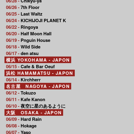
06/28 -
Chikyu-ya
06/26 -
7th Floor
06/25 -
Last Waltz
06/24 -
KICHIJOJI PLANET K
06/22 -
Ringoya
06/20 -
Half Moon Hall
06/19 -
Pnguin House
06/18 -
Wild Side
06/17 -
den atsu
横浜 YOKOHAMA - JAPON
06/15 -
Cafe & Bar Oeuf
浜松 HAMAMATSU - JAPON
06/14 -
Kirchherr
名古屋 NAGOYA - JAPON
06/12 -
Tokuzo
06/11 -
Kafe Kanon
06/10 -
夜空に星のあるように
大阪 OSAKA - JAPON
06/09 -
Hard Rain
06/08 -
Hokage
06/07 -
Yaso