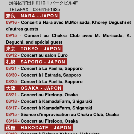
渋谷区宇田川町10-1 パークビル4F
TEL&FAX 03-6416-1635
奈良 NARA - JAPON
09/16 -
Concert à Nara avec M.Morisada, Khorey Degushi et
d’autres guests
09/15 -
Concert au Chakra Club avec M. Morisada, K.
Deguchi, and spécial guest
東京 TOKYO - JAPON
09/12 -
Concert au salon Euro
札幌 SAPORO - JAPON
08/31 -
Concert à La Paellia, Sapporo
08/30 -
Concert à l’Estrada, Sapporo
08/25 -
Concert à La Paellia, Sapporo
大阪 OSAKA - JAPON
08/21 -
Concert au Fireloop, Osaka
08/18 -
Concert à KamadaFarm, Shigaraki
08/17 -
Concert à KamadaFarm, Shigaraki
08/15 -
Séance d’improvisation au Chakra Club, Osaka
08/14 -
Concert au Fireloop, Osaka
函館 HAKODATE - JAPON
08/12 -
Concert à Daimon Yokocho, Hakodate