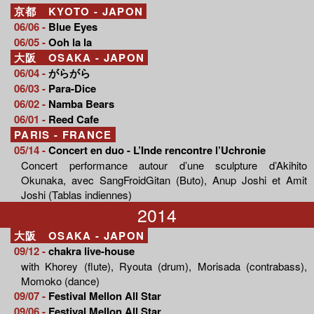
京都 KYOTO - JAPON
06/06 -
Blue Eyes
06/05 -
Ooh la la
大阪 OSAKA - JAPON
06/04 -
がらがら
06/03 -
Para-Dice
06/02 -
Namba Bears
06/01 -
Reed Cafe
PARIS - FRANCE
05/14 -
Concert en duo - L’Inde rencontre l’Uchronie
Concert performance autour d’une sculpture d’Akihito
Okunaka, avec SangFroidGitan (Buto), Anup Joshi et Amit
Joshi (Tablas indiennes)
2014
大阪 OSAKA - JAPON
09/12 -
chakra live-house
with Khorey (flute), Ryouta (drum), Morisada (contrabass),
Momoko (dance)
09/07 -
Festival Mellon All Star
09/06 -
Festival Mellon All Star