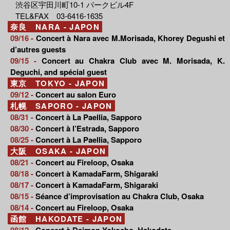
渋谷区宇田川町10-1 パークビル4F
TEL&FAX 03-6416-1635
奈良 NARA - JAPON
09/16 -
Concert à Nara avec M.Morisada, Khorey Degushi et
d’autres guests
09/15 -
Concert au Chakra Club avec M. Morisada, K.
Deguchi, and spécial guest
東京 TOKYO - JAPON
09/12 -
Concert au salon Euro
札幌 SAPORO - JAPON
08/31 -
Concert à La Paellia, Sapporo
08/30 -
Concert à l’Estrada, Sapporo
08/25 -
Concert à La Paellia, Sapporo
大阪 OSAKA - JAPON
08/21 -
Concert au Fireloop, Osaka
08/18 -
Concert à KamadaFarm, Shigaraki
08/17 -
Concert à KamadaFarm, Shigaraki
08/15 -
Séance d’improvisation au Chakra Club, Osaka
08/14 -
Concert au Fireloop, Osaka
函館 HAKODATE - JAPON
08/12 -
Concert à Daimon Yokocho, Hakodate