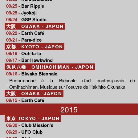
09/25 -
Bar Ripple
09/25 -
Jyokoji
09/24 -
GSP Studio
大阪 OSAKA - JAPON
09/22 -
Earth Café
09/21 -
Para-dice
京都 KYOTO - JAPON
09/19 -
Ooh-la-la
09/17 -
Bar Hawkwind
保見八幡 OMIHACHIMAN - JAPON
09/16 -
Biwako Biennale
Performance à la Biennale d’art contemporain de
Omihachiman. Musique sur l’oeuvre de Hakihito Okunaka
大阪 OSAKA -JAPON
09/15 -
Earth Café
2015
東京 TOKYO - JAPON
06/30 -
Club Mission’s
06/29 -
UFO Club