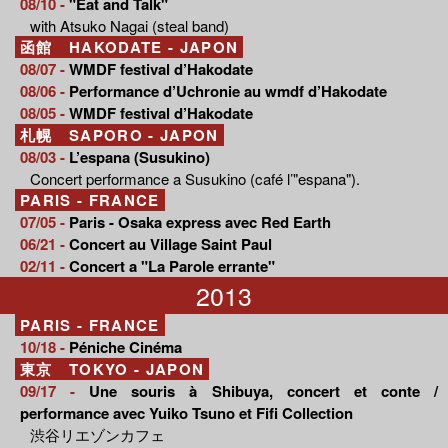
08/10 -
"Eat and Talk"
with Atsuko Nagai (steal band)
函館 HAKODATE - JAPON
08/07 -
WMDF festival d’Hakodate
08/06 -
Performance d’Uchronie au wmdf d’Hakodate
08/05 -
WMDF festival d’Hakodate
札幌 SAPORO - JAPON
08/03 -
L’espana (Susukino)
Concert performance a Susukino (café l’"espana").
PARIS - FRANCE
07/05 -
Paris - Osaka express avec Red Earth
06/21 -
Concert au Village Saint Paul
02/11 -
Concert a "La Parole errante"
2013
PARIS - FRANCE
10/18 -
Péniche Cinéma
東京 TOKYO - JAPON
09/17 -
Une souris à Shibuya, concert et conte /
performance avec Yuiko Tsuno et Fifi Collection
渋谷リエゾンカフェ