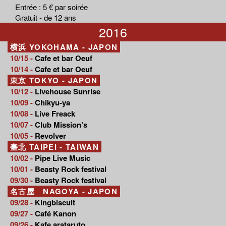
Entrée : 5 € par soirée
Gratuit - de 12 ans
2016
横浜 YOKOHAMA - JAPON
10/15 -
Cafe et bar Oeuf
10/14 -
Cafe et bar Oeuf
東京 TOKYO - JAPON
10/12 -
Livehouse Sunrise
10/09 -
Chikyu-ya
10/08 -
Live Freack
10/07 -
Club Mission’s
10/05 -
Revolver
臺北 TAIPEI - TAIWAN
10/02 -
Pipe Live Music
10/01 -
Beasty Rock festival
09/30 -
Beasty Rock festival
名古屋 NAGOYA - JAPON
09/28 -
Kingbiscuit
09/27 -
Café Kanon
09/26 -
Kafe arataruto