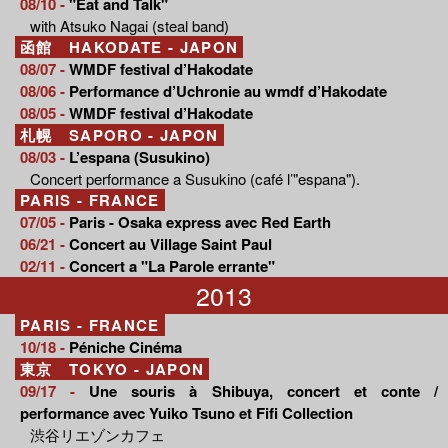
08/10 -
"Eat and Talk"
with Atsuko Nagai (steal band)
函館 HAKODATE - JAPON
08/07 -
WMDF festival d’Hakodate
08/06 -
Performance d’Uchronie au wmdf d’Hakodate
08/05 -
WMDF festival d’Hakodate
札幌 SAPORO - JAPON
08/03 -
L’espana (Susukino)
Concert performance a Susukino (café l’"espana").
PARIS - FRANCE
07/05 -
Paris - Osaka express avec Red Earth
06/21 -
Concert au Village Saint Paul
02/11 -
Concert a "La Parole errante"
2013
PARIS - FRANCE
10/18 -
Péniche Cinéma
東京 TOKYO - JAPON
09/17 -
Une souris à Shibuya, concert et conte /
performance avec Yuiko Tsuno et Fifi Collection
渋谷リエゾンカフェ