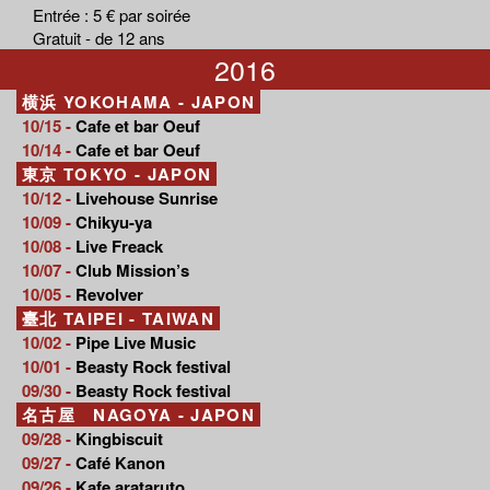
Entrée : 5 € par soirée
Gratuit - de 12 ans
2016
横浜 YOKOHAMA - JAPON
10/15 -
Cafe et bar Oeuf
10/14 -
Cafe et bar Oeuf
東京 TOKYO - JAPON
10/12 -
Livehouse Sunrise
10/09 -
Chikyu-ya
10/08 -
Live Freack
10/07 -
Club Mission’s
10/05 -
Revolver
臺北 TAIPEI - TAIWAN
10/02 -
Pipe Live Music
10/01 -
Beasty Rock festival
09/30 -
Beasty Rock festival
名古屋 NAGOYA - JAPON
09/28 -
Kingbiscuit
09/27 -
Café Kanon
09/26 -
Kafe arataruto