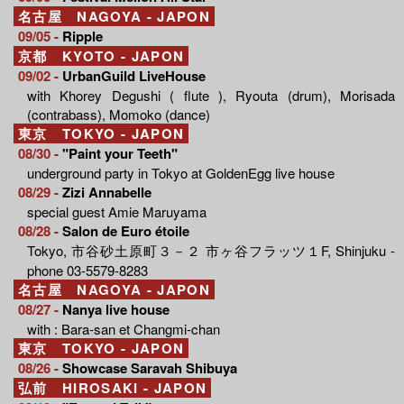
名古屋 NAGOYA - JAPON
09/05 -
Ripple
京都 KYOTO - JAPON
09/02 -
UrbanGuild LiveHouse
with Khorey Degushi ( flute ), Ryouta (drum), Morisada
(contrabass), Momoko (dance)
東京 TOKYO - JAPON
08/30 -
"Paint your Teeth"
underground party in Tokyo at GoldenEgg live house
08/29 -
Zizi Annabelle
special guest Amie Maruyama
08/28 -
Salon de Euro étoile
Tokyo, 市谷砂土原町３－２ 市ヶ谷フラッツ１F, Shinjuku -
phone 03-5579-8283
名古屋 NAGOYA - JAPON
08/27 -
Nanya live house
with : Bara-san et Changmi-chan
東京 TOKYO - JAPON
08/26 -
Showcase Saravah Shibuya
弘前 HIROSAKI - JAPON