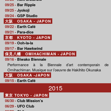
09/25 -
Bar Ripple
09/25 -
Jyokoji
09/24 -
GSP Studio
大阪 OSAKA - JAPON
09/22 -
Earth Café
09/21 -
Para-dice
京都 KYOTO - JAPON
09/19 -
Ooh-la-la
09/17 -
Bar Hawkwind
保見八幡 OMIHACHIMAN - JAPON
09/16 -
Biwako Biennale
Performance à la Biennale d’art contemporain de
Omihachiman. Musique sur l’oeuvre de Hakihito Okunaka
大阪 OSAKA -JAPON
09/15 -
Earth Café
2015
東京 TOKYO - JAPON
06/30 -
Club Mission’s
06/29 -
UFO Club