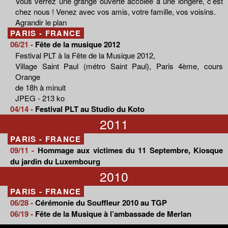
Vous verrez une grange ouverte accolée à une longère, c’est
chez nous ! Venez avec vos amis, votre famille, vos voisins.
Agrandir le plan
PARIS - FRANCE
06/21 -
Fête de la musique 2012
Festival PLT à la Fête de la Musique 2012,
Village Saint Paul (métro Saint Paul), Paris 4ème, cours
Orange
de 18h à minuit
JPEG - 213 ko
04/14 -
Festival PLT au Studio du Koto
2011
PARIS - FRANCE
09/11 -
Hommage aux victimes du 11 Septembre, Kiosque
du jardin du Luxembourg
2010
PARIS - FRANCE
06/28 -
Cérémonie du Souffleur 2010 au TGP
06/19 -
Fête de la Musique à l’ambassade de Merlan