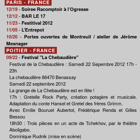
PARIS - FRANCE
12/19 -
Soiree Racomptoir à l’Ogresse
12/12 -
BAR LE 17
11/23 -
Festitival 2012
11/05 -
L’Entrepot
10/20 -
Portes ouvertes de Montreuil / atelier de Jérôme
Mesnager
POITIER - FRANCE
09/22 -
Festival "La Chebaudière"
Festival de la Chebaudière : Samedi 22 Sepembre 2012 17h -
23h
La chebaudière 86470 Benassay
Samedi 22 septembre 2012
La grange de La Chebaudière est en fête !
17h : Gretelle Rock Party, création potagère et musicale.
Adaptation du conte Hansel et Gretel des frères Grimm.
Avec Emilie Bouruet Aubertot, Frédérique Renda et Gilles
Bessou
18h30 : Trois pièces en un acte de Tchekhov, par le théâtre
Aboligabo.
Dominique Rudnik (mise en scène)