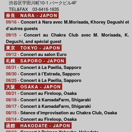
渋谷区宇田川町10-1 パークビル4F
TEL&FAX 03-6416-1635
奈良 NARA - JAPON
09/16 -
Concert à Nara avec M.Morisada, Khorey Degushi et
d’autres guests
09/15 -
Concert au Chakra Club avec M. Morisada, K.
Deguchi, and spécial guest
東京 TOKYO - JAPON
09/12 -
Concert au salon Euro
札幌 SAPORO - JAPON
08/31 -
Concert à La Paellia, Sapporo
08/30 -
Concert à l’Estrada, Sapporo
08/25 -
Concert à La Paellia, Sapporo
大阪 OSAKA - JAPON
08/21 -
Concert au Fireloop, Osaka
08/18 -
Concert à KamadaFarm, Shigaraki
08/17 -
Concert à KamadaFarm, Shigaraki
08/15 -
Séance d’improvisation au Chakra Club, Osaka
08/14 -
Concert au Fireloop, Osaka
函館 HAKODATE - JAPON
08/12 -
Concert à Daimon Yokocho, Hakodate