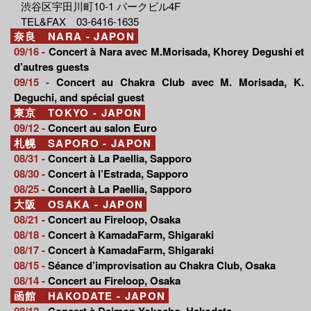
渋谷区宇田川町10-1 パークビル4F
TEL&FAX 03-6416-1635
奈良 NARA - JAPON
09/16 -
Concert à Nara avec M.Morisada, Khorey Degushi et
d’autres guests
09/15 -
Concert au Chakra Club avec M. Morisada, K.
Deguchi, and spécial guest
東京 TOKYO - JAPON
09/12 -
Concert au salon Euro
札幌 SAPORO - JAPON
08/31 -
Concert à La Paellia, Sapporo
08/30 -
Concert à l’Estrada, Sapporo
08/25 -
Concert à La Paellia, Sapporo
大阪 OSAKA - JAPON
08/21 -
Concert au Fireloop, Osaka
08/18 -
Concert à KamadaFarm, Shigaraki
08/17 -
Concert à KamadaFarm, Shigaraki
08/15 -
Séance d’improvisation au Chakra Club, Osaka
08/14 -
Concert au Fireloop, Osaka
函館 HAKODATE - JAPON
08/12 -
Concert à Daimon Yokocho, Hakodate