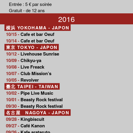
Entrée : 5 € par soirée
Gratuit - de 12 ans
2016
横浜 YOKOHAMA - JAPON
10/15 -
Cafe et bar Oeuf
10/14 -
Cafe et bar Oeuf
東京 TOKYO - JAPON
10/12 -
Livehouse Sunrise
10/09 -
Chikyu-ya
10/08 -
Live Freack
10/07 -
Club Mission’s
10/05 -
Revolver
臺北 TAIPEI - TAIWAN
10/02 -
Pipe Live Music
10/01 -
Beasty Rock festival
09/30 -
Beasty Rock festival
名古屋 NAGOYA - JAPON
09/28 -
Kingbiscuit
09/27 -
Café Kanon
09/26 -
Kafe arataruto