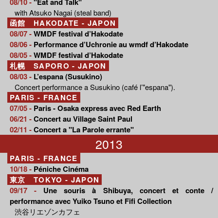
08/10 -
"Eat and Talk"
with Atsuko Nagai (steal band)
函館 HAKODATE - JAPON
08/07 -
WMDF festival d’Hakodate
08/06 -
Performance d’Uchronie au wmdf d’Hakodate
08/05 -
WMDF festival d’Hakodate
札幌 SAPORO - JAPON
08/03 -
L’espana (Susukino)
Concert performance a Susukino (café l’"espana").
PARIS - FRANCE
07/05 -
Paris - Osaka express avec Red Earth
06/21 -
Concert au Village Saint Paul
02/11 -
Concert a "La Parole errante"
2013
PARIS - FRANCE
10/18 -
Péniche Cinéma
東京 TOKYO - JAPON
09/17 -
Une souris à Shibuya, concert et conte /
performance avec Yuiko Tsuno et Fifi Collection
渋谷リエゾンカフェ