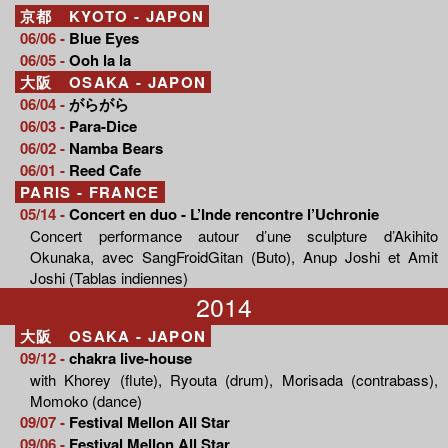
京都 KYOTO - JAPON
06/06 -
Blue Eyes
06/05 -
Ooh la la
大阪 OSAKA - JAPON
06/04 -
がらがら
06/03 -
Para-Dice
06/02 -
Namba Bears
06/01 -
Reed Cafe
PARIS - FRANCE
05/14 -
Concert en duo - L’Inde rencontre l’Uchronie
Concert performance autour d’une sculpture d’Akihito
Okunaka, avec SangFroidGitan (Buto), Anup Joshi et Amit
Joshi (Tablas indiennes)
2014
大阪 OSAKA - JAPON
09/12 -
chakra live-house
with Khorey (flute), Ryouta (drum), Morisada (contrabass),
Momoko (dance)
09/07 -
Festival Mellon All Star
09/06 -
Festival Mellon All Star