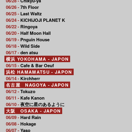
06/28 -
Chikyu-ya
06/26 -
7th Floor
06/25 -
Last Waltz
06/24 -
KICHIJOJI PLANET K
06/22 -
Ringoya
06/20 -
Half Moon Hall
06/19 -
Pnguin House
06/18 -
Wild Side
06/17 -
den atsu
横浜 YOKOHAMA - JAPON
06/15 -
Cafe & Bar Oeuf
浜松 HAMAMATSU - JAPON
06/14 -
Kirchherr
名古屋 NAGOYA - JAPON
06/12 -
Tokuzo
06/11 -
Kafe Kanon
06/10 -
夜空に星のあるように
大阪 OSAKA - JAPON
06/09 -
Hard Rain
06/08 -
Hokage
06/07 -
Yaso