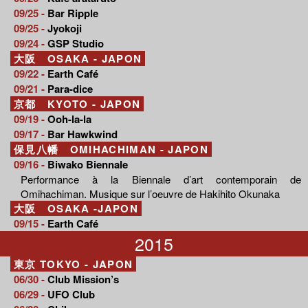
09/25 -
Bar Ripple
09/25 -
Jyokoji
09/24 -
GSP Studio
大阪 OSAKA - JAPON
09/22 -
Earth Café
09/21 -
Para-dice
京都 KYOTO - JAPON
09/19 -
Ooh-la-la
09/17 -
Bar Hawkwind
保見八幡 OMIHACHIMAN - JAPON
09/16 -
Biwako Biennale
Performance à la Biennale d’art contemporain de
Omihachiman. Musique sur l’oeuvre de Hakihito Okunaka
大阪 OSAKA -JAPON
09/15 -
Earth Café
2015
東京 TOKYO - JAPON
06/30 -
Club Mission’s
06/29 -
UFO Club