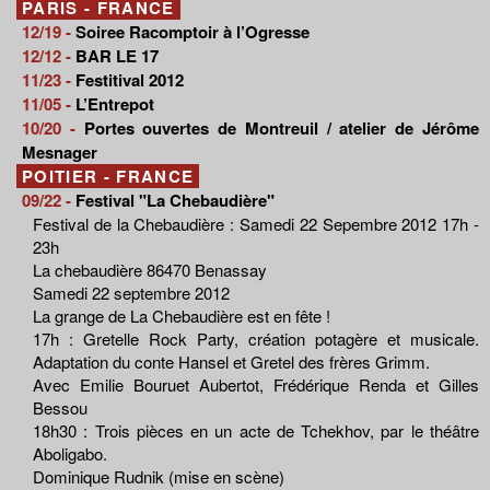
PARIS - FRANCE
12/19 -
Soiree Racomptoir à l’Ogresse
12/12 -
BAR LE 17
11/23 -
Festitival 2012
11/05 -
L’Entrepot
10/20 -
Portes ouvertes de Montreuil / atelier de Jérôme
Mesnager
POITIER - FRANCE
09/22 -
Festival "La Chebaudière"
Festival de la Chebaudière : Samedi 22 Sepembre 2012 17h -
23h
La chebaudière 86470 Benassay
Samedi 22 septembre 2012
La grange de La Chebaudière est en fête !
17h : Gretelle Rock Party, création potagère et musicale.
Adaptation du conte Hansel et Gretel des frères Grimm.
Avec Emilie Bouruet Aubertot, Frédérique Renda et Gilles
Bessou
18h30 : Trois pièces en un acte de Tchekhov, par le théâtre
Aboligabo.
Dominique Rudnik (mise en scène)