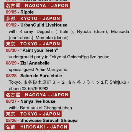
名古屋 NAGOYA - JAPON
09/05 -
Ripple
京都 KYOTO - JAPON
09/02 -
UrbanGuild LiveHouse
with Khorey Degushi ( flute ), Ryouta (drum), Morisada
(contrabass), Momoko (dance)
東京 TOKYO - JAPON
08/30 -
"Paint your Teeth"
underground party in Tokyo at GoldenEgg live house
08/29 -
Zizi Annabelle
special guest Amie Maruyama
08/28 -
Salon de Euro étoile
Tokyo, 市谷砂土原町３－２ 市ヶ谷フラッツ１F, Shinjuku -
phone 03-5579-8283
名古屋 NAGOYA - JAPON
08/27 -
Nanya live house
with : Bara-san et Changmi-chan
東京 TOKYO - JAPON
08/26 -
Showcase Saravah Shibuya
弘前 HIROSAKI - JAPON