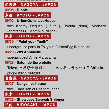
名古屋 NAGOYA - JAPON
09/05 -
Ripple
京都 KYOTO - JAPON
09/02 -
UrbanGuild LiveHouse
with Khorey Degushi ( flute ), Ryouta (drum), Morisada
(contrabass), Momoko (dance)
東京 TOKYO - JAPON
08/30 -
"Paint your Teeth"
underground party in Tokyo at GoldenEgg live house
08/29 -
Zizi Annabelle
special guest Amie Maruyama
08/28 -
Salon de Euro étoile
Tokyo, 市谷砂土原町３－２ 市ヶ谷フラッツ１F, Shinjuku -
phone 03-5579-8283
名古屋 NAGOYA - JAPON
08/27 -
Nanya live house
with : Bara-san et Changmi-chan
東京 TOKYO - JAPON
08/26 -
Showcase Saravah Shibuya
弘前 HIROSAKI - JAPON