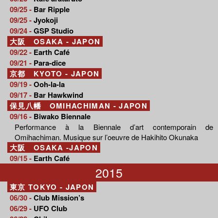
09/25 -
Bar Ripple
09/25 -
Jyokoji
09/24 -
GSP Studio
大阪 OSAKA - JAPON
09/22 -
Earth Café
09/21 -
Para-dice
京都 KYOTO - JAPON
09/19 -
Ooh-la-la
09/17 -
Bar Hawkwind
保見八幡 OMIHACHIMAN - JAPON
09/16 -
Biwako Biennale
Performance à la Biennale d’art contemporain de
Omihachiman. Musique sur l’oeuvre de Hakihito Okunaka
大阪 OSAKA -JAPON
09/15 -
Earth Café
2015
東京 TOKYO - JAPON
06/30 -
Club Mission’s
06/29 -
UFO Club