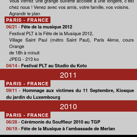
Vous verrez une grange ouverte accolée à une longère, c’est
chez nous ! Venez avec vos amis, votre famille, vos voisins.
Agrandir le plan
PARIS - FRANCE
06/21 -
Fête de la musique 2012
Festival PLT à la Fête de la Musique 2012,
Village Saint Paul (métro Saint Paul), Paris 4ème, cours
Orange
de 18h à minuit
JPEG - 213 ko
04/14 -
Festival PLT au Studio du Koto
2011
PARIS - FRANCE
09/11 -
Hommage aux victimes du 11 Septembre, Kiosque
du jardin du Luxembourg
2010
PARIS - FRANCE
06/28 -
Cérémonie du Souffleur 2010 au TGP
06/19 -
Fête de la Musique à l’ambassade de Merlan