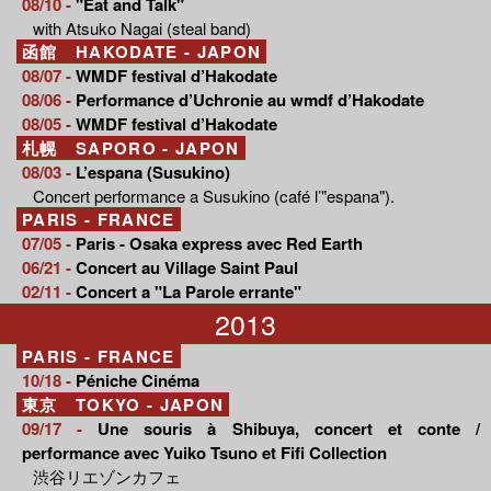
08/10 -
"Eat and Talk"
with Atsuko Nagai (steal band)
函館 HAKODATE - JAPON
08/07 -
WMDF festival d’Hakodate
08/06 -
Performance d’Uchronie au wmdf d’Hakodate
08/05 -
WMDF festival d’Hakodate
札幌 SAPORO - JAPON
08/03 -
L’espana (Susukino)
Concert performance a Susukino (café l’"espana").
PARIS - FRANCE
07/05 -
Paris - Osaka express avec Red Earth
06/21 -
Concert au Village Saint Paul
02/11 -
Concert a "La Parole errante"
2013
PARIS - FRANCE
10/18 -
Péniche Cinéma
東京 TOKYO - JAPON
09/17 -
Une souris à Shibuya, concert et conte /
performance avec Yuiko Tsuno et Fifi Collection
渋谷リエゾンカフェ