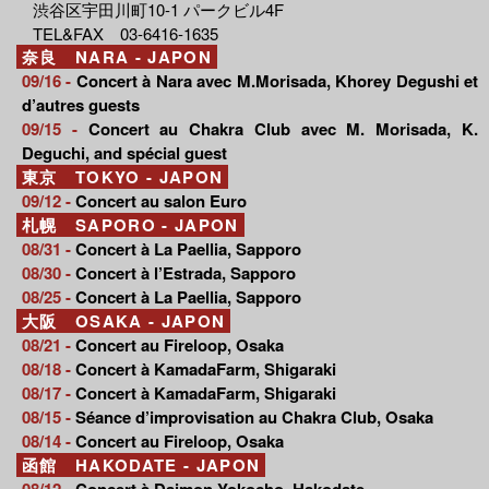
渋谷区宇田川町10-1 パークビル4F
TEL&FAX 03-6416-1635
奈良 NARA - JAPON
09/16 -
Concert à Nara avec M.Morisada, Khorey Degushi et
d’autres guests
09/15 -
Concert au Chakra Club avec M. Morisada, K.
Deguchi, and spécial guest
東京 TOKYO - JAPON
09/12 -
Concert au salon Euro
札幌 SAPORO - JAPON
08/31 -
Concert à La Paellia, Sapporo
08/30 -
Concert à l’Estrada, Sapporo
08/25 -
Concert à La Paellia, Sapporo
大阪 OSAKA - JAPON
08/21 -
Concert au Fireloop, Osaka
08/18 -
Concert à KamadaFarm, Shigaraki
08/17 -
Concert à KamadaFarm, Shigaraki
08/15 -
Séance d’improvisation au Chakra Club, Osaka
08/14 -
Concert au Fireloop, Osaka
函館 HAKODATE - JAPON
08/12 -
Concert à Daimon Yokocho, Hakodate