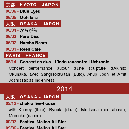
京都 KYOTO - JAPON
06/06 -
Blue Eyes
06/05 -
Ooh la la
大阪 OSAKA - JAPON
06/04 -
がらがら
06/03 -
Para-Dice
06/02 -
Namba Bears
06/01 -
Reed Cafe
PARIS - FRANCE
05/14 -
Concert en duo - L’Inde rencontre l’Uchronie
Concert performance autour d’une sculpture d’Akihito
Okunaka, avec SangFroidGitan (Buto), Anup Joshi et Amit
Joshi (Tablas indiennes)
2014
大阪 OSAKA - JAPON
09/12 -
chakra live-house
with Khorey (flute), Ryouta (drum), Morisada (contrabass),
Momoko (dance)
09/07 -
Festival Mellon All Star
09/06 -
Festival Mellon All Star