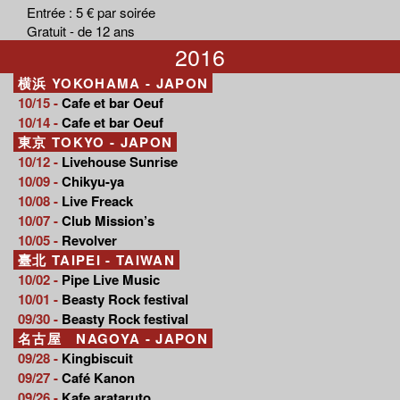
Entrée : 5 € par soirée
Gratuit - de 12 ans
2016
横浜 YOKOHAMA - JAPON
10/15 -
Cafe et bar Oeuf
10/14 -
Cafe et bar Oeuf
東京 TOKYO - JAPON
10/12 -
Livehouse Sunrise
10/09 -
Chikyu-ya
10/08 -
Live Freack
10/07 -
Club Mission’s
10/05 -
Revolver
臺北 TAIPEI - TAIWAN
10/02 -
Pipe Live Music
10/01 -
Beasty Rock festival
09/30 -
Beasty Rock festival
名古屋 NAGOYA - JAPON
09/28 -
Kingbiscuit
09/27 -
Café Kanon
09/26 -
Kafe arataruto