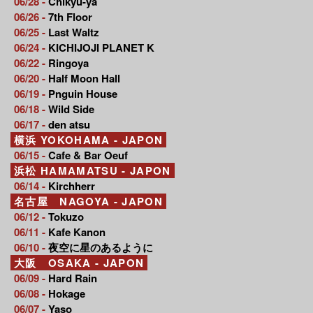
06/28 -
Chikyu-ya
06/26 -
7th Floor
06/25 -
Last Waltz
06/24 -
KICHIJOJI PLANET K
06/22 -
Ringoya
06/20 -
Half Moon Hall
06/19 -
Pnguin House
06/18 -
Wild Side
06/17 -
den atsu
横浜 YOKOHAMA - JAPON
06/15 -
Cafe & Bar Oeuf
浜松 HAMAMATSU - JAPON
06/14 -
Kirchherr
名古屋 NAGOYA - JAPON
06/12 -
Tokuzo
06/11 -
Kafe Kanon
06/10 -
夜空に星のあるように
大阪 OSAKA - JAPON
06/09 -
Hard Rain
06/08 -
Hokage
06/07 -
Yaso