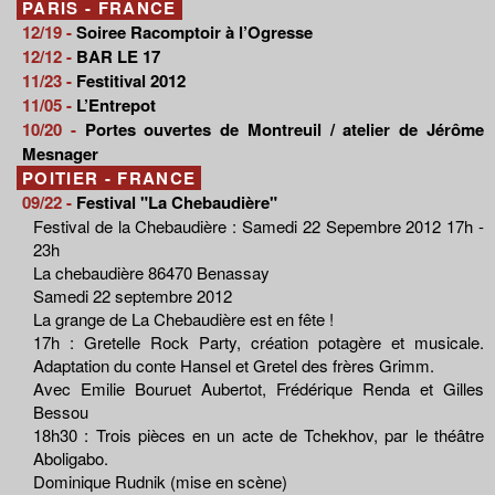
PARIS - FRANCE
12/19 -
Soiree Racomptoir à l’Ogresse
12/12 -
BAR LE 17
11/23 -
Festitival 2012
11/05 -
L’Entrepot
10/20 -
Portes ouvertes de Montreuil / atelier de Jérôme
Mesnager
POITIER - FRANCE
09/22 -
Festival "La Chebaudière"
Festival de la Chebaudière : Samedi 22 Sepembre 2012 17h -
23h
La chebaudière 86470 Benassay
Samedi 22 septembre 2012
La grange de La Chebaudière est en fête !
17h : Gretelle Rock Party, création potagère et musicale.
Adaptation du conte Hansel et Gretel des frères Grimm.
Avec Emilie Bouruet Aubertot, Frédérique Renda et Gilles
Bessou
18h30 : Trois pièces en un acte de Tchekhov, par le théâtre
Aboligabo.
Dominique Rudnik (mise en scène)