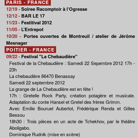
PARIS - FRANCE
12/19 -
Soiree Racomptoir à l’Ogresse
12/12 -
BAR LE 17
11/23 -
Festitival 2012
11/05 -
L’Entrepot
10/20 -
Portes ouvertes de Montreuil / atelier de Jérôme
Mesnager
POITIER - FRANCE
09/22 -
Festival "La Chebaudière"
Festival de la Chebaudière : Samedi 22 Sepembre 2012 17h -
23h
La chebaudière 86470 Benassay
Samedi 22 septembre 2012
La grange de La Chebaudière est en fête !
17h : Gretelle Rock Party, création potagère et musicale.
Adaptation du conte Hansel et Gretel des frères Grimm.
Avec Emilie Bouruet Aubertot, Frédérique Renda et Gilles
Bessou
18h30 : Trois pièces en un acte de Tchekhov, par le théâtre
Aboligabo.
Dominique Rudnik (mise en scène)