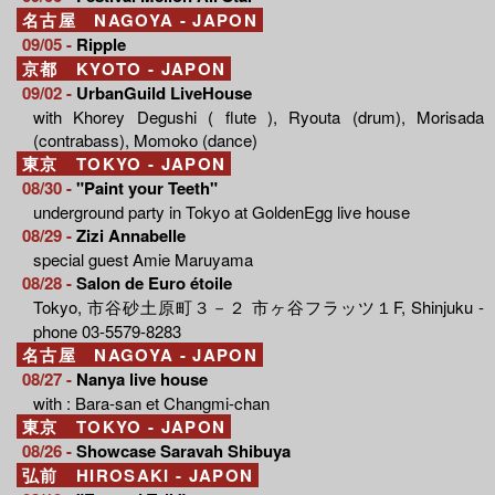
名古屋 NAGOYA - JAPON
09/05 -
Ripple
京都 KYOTO - JAPON
09/02 -
UrbanGuild LiveHouse
with Khorey Degushi ( flute ), Ryouta (drum), Morisada
(contrabass), Momoko (dance)
東京 TOKYO - JAPON
08/30 -
"Paint your Teeth"
underground party in Tokyo at GoldenEgg live house
08/29 -
Zizi Annabelle
special guest Amie Maruyama
08/28 -
Salon de Euro étoile
Tokyo, 市谷砂土原町３－２ 市ヶ谷フラッツ１F, Shinjuku -
phone 03-5579-8283
名古屋 NAGOYA - JAPON
08/27 -
Nanya live house
with : Bara-san et Changmi-chan
東京 TOKYO - JAPON
08/26 -
Showcase Saravah Shibuya
弘前 HIROSAKI - JAPON