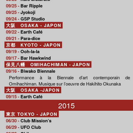
09/25 -
Bar Ripple
09/25 -
Jyokoji
09/24 -
GSP Studio
大阪 OSAKA - JAPON
09/22 -
Earth Café
09/21 -
Para-dice
京都 KYOTO - JAPON
09/19 -
Ooh-la-la
09/17 -
Bar Hawkwind
保見八幡 OMIHACHIMAN - JAPON
09/16 -
Biwako Biennale
Performance à la Biennale d’art contemporain de
Omihachiman. Musique sur l’oeuvre de Hakihito Okunaka
大阪 OSAKA -JAPON
09/15 -
Earth Café
2015
東京 TOKYO - JAPON
06/30 -
Club Mission’s
06/29 -
UFO Club