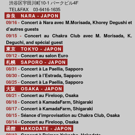
渋谷区宇田川町10-1 パークビル4F
TEL&FAX 03-6416-1635
奈良 NARA - JAPON
09/16 -
Concert à Nara avec M.Morisada, Khorey Degushi et
d’autres guests
09/15 -
Concert au Chakra Club avec M. Morisada, K.
Deguchi, and spécial guest
東京 TOKYO - JAPON
09/12 -
Concert au salon Euro
札幌 SAPORO - JAPON
08/31 -
Concert à La Paellia, Sapporo
08/30 -
Concert à l’Estrada, Sapporo
08/25 -
Concert à La Paellia, Sapporo
大阪 OSAKA - JAPON
08/21 -
Concert au Fireloop, Osaka
08/18 -
Concert à KamadaFarm, Shigaraki
08/17 -
Concert à KamadaFarm, Shigaraki
08/15 -
Séance d’improvisation au Chakra Club, Osaka
08/14 -
Concert au Fireloop, Osaka
函館 HAKODATE - JAPON
08/12 -
Concert à Daimon Yokocho, Hakodate