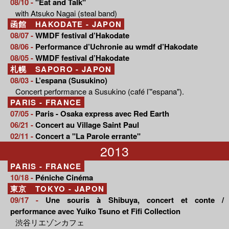
08/10 -
"Eat and Talk"
with Atsuko Nagai (steal band)
函館 HAKODATE - JAPON
08/07 -
WMDF festival d’Hakodate
08/06 -
Performance d’Uchronie au wmdf d’Hakodate
08/05 -
WMDF festival d’Hakodate
札幌 SAPORO - JAPON
08/03 -
L’espana (Susukino)
Concert performance a Susukino (café l’"espana").
PARIS - FRANCE
07/05 -
Paris - Osaka express avec Red Earth
06/21 -
Concert au Village Saint Paul
02/11 -
Concert a "La Parole errante"
2013
PARIS - FRANCE
10/18 -
Péniche Cinéma
東京 TOKYO - JAPON
09/17 -
Une souris à Shibuya, concert et conte /
performance avec Yuiko Tsuno et Fifi Collection
渋谷リエゾンカフェ