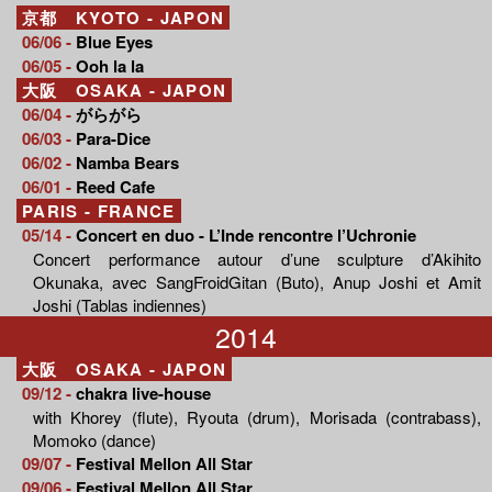
京都 KYOTO - JAPON
06/06 -
Blue Eyes
06/05 -
Ooh la la
大阪 OSAKA - JAPON
06/04 -
がらがら
06/03 -
Para-Dice
06/02 -
Namba Bears
06/01 -
Reed Cafe
PARIS - FRANCE
05/14 -
Concert en duo - L’Inde rencontre l’Uchronie
Concert performance autour d’une sculpture d’Akihito
Okunaka, avec SangFroidGitan (Buto), Anup Joshi et Amit
Joshi (Tablas indiennes)
2014
大阪 OSAKA - JAPON
09/12 -
chakra live-house
with Khorey (flute), Ryouta (drum), Morisada (contrabass),
Momoko (dance)
09/07 -
Festival Mellon All Star
09/06 -
Festival Mellon All Star