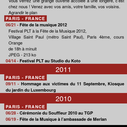
Vous verrez une grange ouverte accolée à une longère, c’est
chez nous ! Venez avec vos amis, votre famille, vos voisins.
Agrandir le plan
PARIS - FRANCE
06/21 -
Fête de la musique 2012
Festival PLT à la Fête de la Musique 2012,
Village Saint Paul (métro Saint Paul), Paris 4ème, cours
Orange
de 18h à minuit
JPEG - 213 ko
04/14 -
Festival PLT au Studio du Koto
2011
PARIS - FRANCE
09/11 -
Hommage aux victimes du 11 Septembre, Kiosque
du jardin du Luxembourg
2010
PARIS - FRANCE
06/28 -
Cérémonie du Souffleur 2010 au TGP
06/19 -
Fête de la Musique à l’ambassade de Merlan