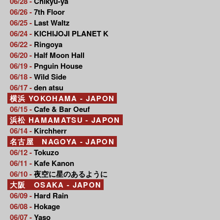
06/28 -
Chikyu-ya
06/26 -
7th Floor
06/25 -
Last Waltz
06/24 -
KICHIJOJI PLANET K
06/22 -
Ringoya
06/20 -
Half Moon Hall
06/19 -
Pnguin House
06/18 -
Wild Side
06/17 -
den atsu
横浜 YOKOHAMA - JAPON
06/15 -
Cafe & Bar Oeuf
浜松 HAMAMATSU - JAPON
06/14 -
Kirchherr
名古屋 NAGOYA - JAPON
06/12 -
Tokuzo
06/11 -
Kafe Kanon
06/10 -
夜空に星のあるように
大阪 OSAKA - JAPON
06/09 -
Hard Rain
06/08 -
Hokage
06/07 -
Yaso