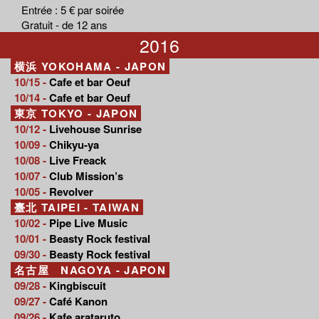
Entrée : 5 € par soirée
Gratuit - de 12 ans
2016
横浜 YOKOHAMA - JAPON
10/15 -
Cafe et bar Oeuf
10/14 -
Cafe et bar Oeuf
東京 TOKYO - JAPON
10/12 -
Livehouse Sunrise
10/09 -
Chikyu-ya
10/08 -
Live Freack
10/07 -
Club Mission’s
10/05 -
Revolver
臺北 TAIPEI - TAIWAN
10/02 -
Pipe Live Music
10/01 -
Beasty Rock festival
09/30 -
Beasty Rock festival
名古屋 NAGOYA - JAPON
09/28 -
Kingbiscuit
09/27 -
Café Kanon
09/26 -
Kafe arataruto