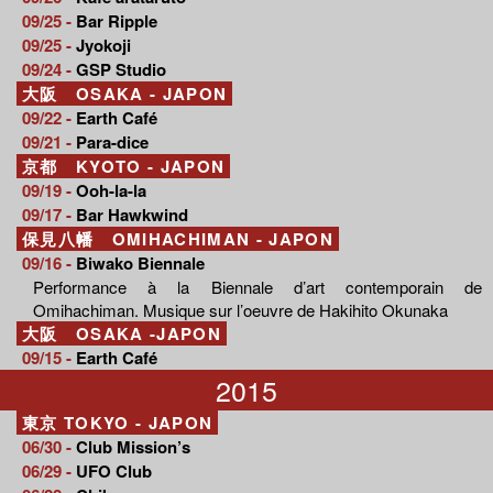
09/25 -
Bar Ripple
09/25 -
Jyokoji
09/24 -
GSP Studio
大阪 OSAKA - JAPON
09/22 -
Earth Café
09/21 -
Para-dice
京都 KYOTO - JAPON
09/19 -
Ooh-la-la
09/17 -
Bar Hawkwind
保見八幡 OMIHACHIMAN - JAPON
09/16 -
Biwako Biennale
Performance à la Biennale d’art contemporain de
Omihachiman. Musique sur l’oeuvre de Hakihito Okunaka
大阪 OSAKA -JAPON
09/15 -
Earth Café
2015
東京 TOKYO - JAPON
06/30 -
Club Mission’s
06/29 -
UFO Club