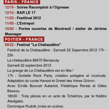
PARIS - FRANCE
12/19 -
Soiree Racomptoir à l’Ogresse
12/12 -
BAR LE 17
11/23 -
Festitival 2012
11/05 -
L’Entrepot
10/20 -
Portes ouvertes de Montreuil / atelier de Jérôme
Mesnager
POITIER - FRANCE
09/22 -
Festival "La Chebaudière"
Festival de la Chebaudière : Samedi 22 Sepembre 2012 17h -
23h
La chebaudière 86470 Benassay
Samedi 22 septembre 2012
La grange de La Chebaudière est en fête !
17h : Gretelle Rock Party, création potagère et musicale.
Adaptation du conte Hansel et Gretel des frères Grimm.
Avec Emilie Bouruet Aubertot, Frédérique Renda et Gilles
Bessou
18h30 : Trois pièces en un acte de Tchekhov, par le théâtre
Aboligabo.
Dominique Rudnik (mise en scène)