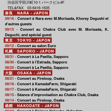
渋谷区宇田川町10-1 パークビル4F
TEL&FAX 03-6416-1635
奈良 NARA - JAPON
09/16 -
Concert à Nara avec M.Morisada, Khorey Degushi et
d’autres guests
09/15 -
Concert au Chakra Club avec M. Morisada, K.
Deguchi, and spécial guest
東京 TOKYO - JAPON
09/12 -
Concert au salon Euro
札幌 SAPORO - JAPON
08/31 -
Concert à La Paellia, Sapporo
08/30 -
Concert à l’Estrada, Sapporo
08/25 -
Concert à La Paellia, Sapporo
大阪 OSAKA - JAPON
08/21 -
Concert au Fireloop, Osaka
08/18 -
Concert à KamadaFarm, Shigaraki
08/17 -
Concert à KamadaFarm, Shigaraki
08/15 -
Séance d’improvisation au Chakra Club, Osaka
08/14 -
Concert au Fireloop, Osaka
函館 HAKODATE - JAPON
08/12 -
Concert à Daimon Yokocho, Hakodate