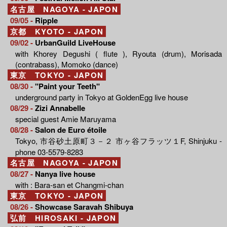
名古屋 NAGOYA - JAPON
09/05 -
Ripple
京都 KYOTO - JAPON
09/02 -
UrbanGuild LiveHouse
with Khorey Degushi ( flute ), Ryouta (drum), Morisada
(contrabass), Momoko (dance)
東京 TOKYO - JAPON
08/30 -
"Paint your Teeth"
underground party in Tokyo at GoldenEgg live house
08/29 -
Zizi Annabelle
special guest Amie Maruyama
08/28 -
Salon de Euro étoile
Tokyo, 市谷砂土原町３－２ 市ヶ谷フラッツ１F, Shinjuku -
phone 03-5579-8283
名古屋 NAGOYA - JAPON
08/27 -
Nanya live house
with : Bara-san et Changmi-chan
東京 TOKYO - JAPON
08/26 -
Showcase Saravah Shibuya
弘前 HIROSAKI - JAPON