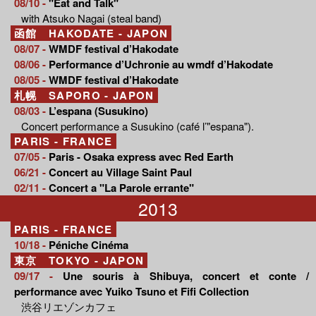
08/10 -
"Eat and Talk"
with Atsuko Nagai (steal band)
函館 HAKODATE - JAPON
08/07 -
WMDF festival d’Hakodate
08/06 -
Performance d’Uchronie au wmdf d’Hakodate
08/05 -
WMDF festival d’Hakodate
札幌 SAPORO - JAPON
08/03 -
L’espana (Susukino)
Concert performance a Susukino (café l’"espana").
PARIS - FRANCE
07/05 -
Paris - Osaka express avec Red Earth
06/21 -
Concert au Village Saint Paul
02/11 -
Concert a "La Parole errante"
2013
PARIS - FRANCE
10/18 -
Péniche Cinéma
東京 TOKYO - JAPON
09/17 -
Une souris à Shibuya, concert et conte /
performance avec Yuiko Tsuno et Fifi Collection
渋谷リエゾンカフェ