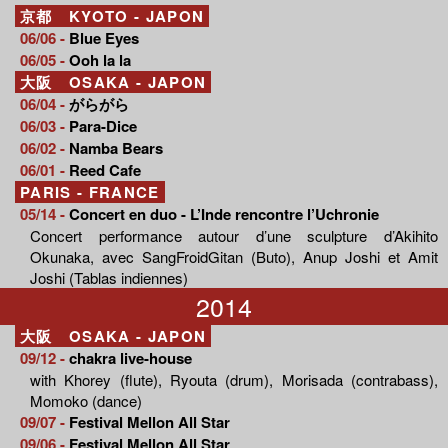
京都 KYOTO - JAPON
06/06 -
Blue Eyes
06/05 -
Ooh la la
大阪 OSAKA - JAPON
06/04 -
がらがら
06/03 -
Para-Dice
06/02 -
Namba Bears
06/01 -
Reed Cafe
PARIS - FRANCE
05/14 -
Concert en duo - L’Inde rencontre l’Uchronie
Concert performance autour d’une sculpture d’Akihito
Okunaka, avec SangFroidGitan (Buto), Anup Joshi et Amit
Joshi (Tablas indiennes)
2014
大阪 OSAKA - JAPON
09/12 -
chakra live-house
with Khorey (flute), Ryouta (drum), Morisada (contrabass),
Momoko (dance)
09/07 -
Festival Mellon All Star
09/06 -
Festival Mellon All Star