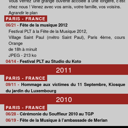
Vous verrez une grange ouverte accolée à une longère, c’est
chez nous ! Venez avec vos amis, votre famille, vos voisins.
Agrandir le plan
PARIS - FRANCE
06/21 -
Fête de la musique 2012
Festival PLT à la Fête de la Musique 2012,
Village Saint Paul (métro Saint Paul), Paris 4ème, cours
Orange
de 18h à minuit
JPEG - 213 ko
04/14 -
Festival PLT au Studio du Koto
2011
PARIS - FRANCE
09/11 -
Hommage aux victimes du 11 Septembre, Kiosque
du jardin du Luxembourg
2010
PARIS - FRANCE
06/28 -
Cérémonie du Souffleur 2010 au TGP
06/19 -
Fête de la Musique à l’ambassade de Merlan