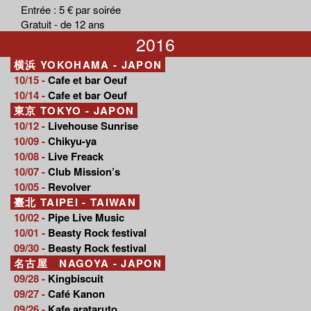
Entrée : 5 € par soirée
Gratuit - de 12 ans
2016
横浜 YOKOHAMA - JAPON
10/15 -
Cafe et bar Oeuf
10/14 -
Cafe et bar Oeuf
東京 TOKYO - JAPON
10/12 -
Livehouse Sunrise
10/09 -
Chikyu-ya
10/08 -
Live Freack
10/07 -
Club Mission’s
10/05 -
Revolver
臺北 TAIPEI - TAIWAN
10/02 -
Pipe Live Music
10/01 -
Beasty Rock festival
09/30 -
Beasty Rock festival
名古屋 NAGOYA - JAPON
09/28 -
Kingbiscuit
09/27 -
Café Kanon
09/26 -
Kafe arataruto