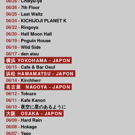
06/28 -
Chikyu-ya
06/26 -
7th Floor
06/25 -
Last Waltz
06/24 -
KICHIJOJI PLANET K
06/22 -
Ringoya
06/20 -
Half Moon Hall
06/19 -
Pnguin House
06/18 -
Wild Side
06/17 -
den atsu
横浜 YOKOHAMA - JAPON
06/15 -
Cafe & Bar Oeuf
浜松 HAMAMATSU - JAPON
06/14 -
Kirchherr
名古屋 NAGOYA - JAPON
06/12 -
Tokuzo
06/11 -
Kafe Kanon
06/10 -
夜空に星のあるように
大阪 OSAKA - JAPON
06/09 -
Hard Rain
06/08 -
Hokage
06/07 -
Yaso