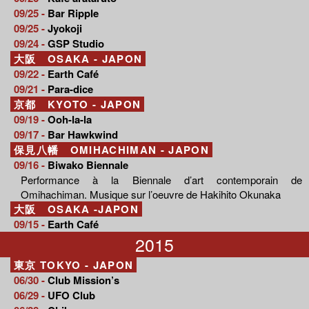
09/25 -
Bar Ripple
09/25 -
Jyokoji
09/24 -
GSP Studio
大阪 OSAKA - JAPON
09/22 -
Earth Café
09/21 -
Para-dice
京都 KYOTO - JAPON
09/19 -
Ooh-la-la
09/17 -
Bar Hawkwind
保見八幡 OMIHACHIMAN - JAPON
09/16 -
Biwako Biennale
Performance à la Biennale d’art contemporain de
Omihachiman. Musique sur l’oeuvre de Hakihito Okunaka
大阪 OSAKA -JAPON
09/15 -
Earth Café
2015
東京 TOKYO - JAPON
06/30 -
Club Mission’s
06/29 -
UFO Club