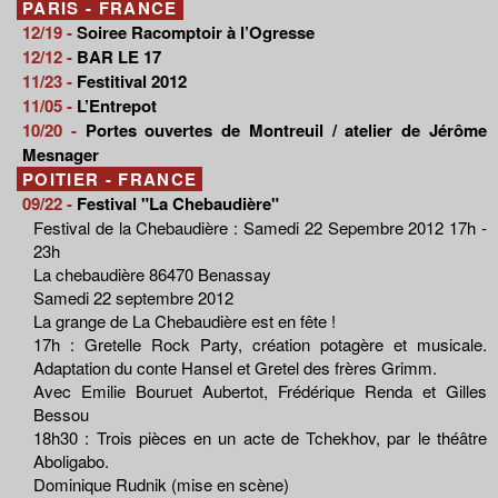
PARIS - FRANCE
12/19 -
Soiree Racomptoir à l’Ogresse
12/12 -
BAR LE 17
11/23 -
Festitival 2012
11/05 -
L’Entrepot
10/20 -
Portes ouvertes de Montreuil / atelier de Jérôme
Mesnager
POITIER - FRANCE
09/22 -
Festival "La Chebaudière"
Festival de la Chebaudière : Samedi 22 Sepembre 2012 17h -
23h
La chebaudière 86470 Benassay
Samedi 22 septembre 2012
La grange de La Chebaudière est en fête !
17h : Gretelle Rock Party, création potagère et musicale.
Adaptation du conte Hansel et Gretel des frères Grimm.
Avec Emilie Bouruet Aubertot, Frédérique Renda et Gilles
Bessou
18h30 : Trois pièces en un acte de Tchekhov, par le théâtre
Aboligabo.
Dominique Rudnik (mise en scène)