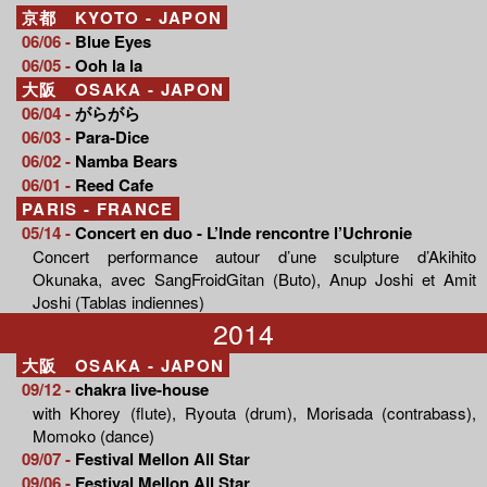
京都 KYOTO - JAPON
06/06 -
Blue Eyes
06/05 -
Ooh la la
大阪 OSAKA - JAPON
06/04 -
がらがら
06/03 -
Para-Dice
06/02 -
Namba Bears
06/01 -
Reed Cafe
PARIS - FRANCE
05/14 -
Concert en duo - L’Inde rencontre l’Uchronie
Concert performance autour d’une sculpture d’Akihito
Okunaka, avec SangFroidGitan (Buto), Anup Joshi et Amit
Joshi (Tablas indiennes)
2014
大阪 OSAKA - JAPON
09/12 -
chakra live-house
with Khorey (flute), Ryouta (drum), Morisada (contrabass),
Momoko (dance)
09/07 -
Festival Mellon All Star
09/06 -
Festival Mellon All Star