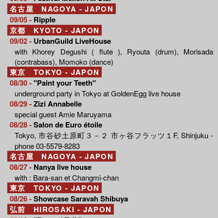
名古屋 NAGOYA - JAPON
09/05 -
Ripple
京都 KYOTO - JAPON
09/02 -
UrbanGuild LiveHouse
with Khorey Degushi ( flute ), Ryouta (drum), Morisada
(contrabass), Momoko (dance)
東京 TOKYO - JAPON
08/30 -
"Paint your Teeth"
underground party in Tokyo at GoldenEgg live house
08/29 -
Zizi Annabelle
special guest Amie Maruyama
08/28 -
Salon de Euro étoile
Tokyo, 市谷砂土原町３－２ 市ヶ谷フラッツ１F, Shinjuku -
phone 03-5579-8283
名古屋 NAGOYA - JAPON
08/27 -
Nanya live house
with : Bara-san et Changmi-chan
東京 TOKYO - JAPON
08/26 -
Showcase Saravah Shibuya
弘前 HIROSAKI - JAPON