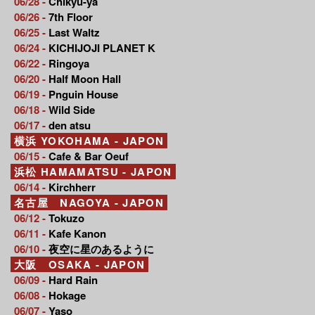
06/28 -
Chikyu-ya
06/26 -
7th Floor
06/25 -
Last Waltz
06/24 -
KICHIJOJI PLANET K
06/22 -
Ringoya
06/20 -
Half Moon Hall
06/19 -
Pnguin House
06/18 -
Wild Side
06/17 -
den atsu
横浜 YOKOHAMA - JAPON
06/15 -
Cafe & Bar Oeuf
浜松 HAMAMATSU - JAPON
06/14 -
Kirchherr
名古屋 NAGOYA - JAPON
06/12 -
Tokuzo
06/11 -
Kafe Kanon
06/10 -
夜空に星のあるように
大阪 OSAKA - JAPON
06/09 -
Hard Rain
06/08 -
Hokage
06/07 -
Yaso