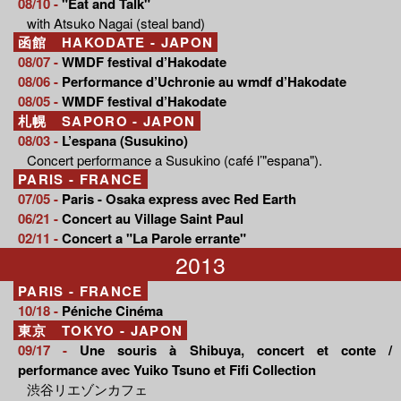
08/10 -
"Eat and Talk"
with Atsuko Nagai (steal band)
函館 HAKODATE - JAPON
08/07 -
WMDF festival d’Hakodate
08/06 -
Performance d’Uchronie au wmdf d’Hakodate
08/05 -
WMDF festival d’Hakodate
札幌 SAPORO - JAPON
08/03 -
L’espana (Susukino)
Concert performance a Susukino (café l’"espana").
PARIS - FRANCE
07/05 -
Paris - Osaka express avec Red Earth
06/21 -
Concert au Village Saint Paul
02/11 -
Concert a "La Parole errante"
2013
PARIS - FRANCE
10/18 -
Péniche Cinéma
東京 TOKYO - JAPON
09/17 -
Une souris à Shibuya, concert et conte /
performance avec Yuiko Tsuno et Fifi Collection
渋谷リエゾンカフェ