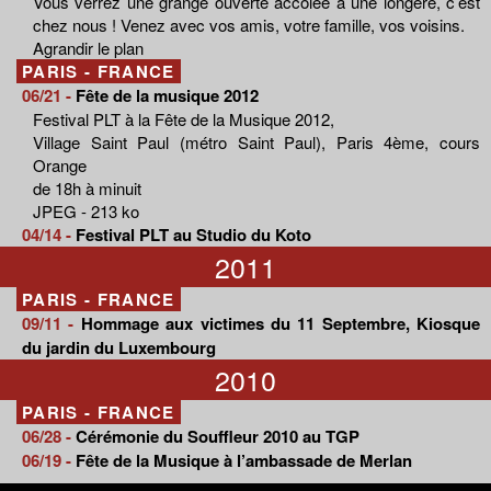
Vous verrez une grange ouverte accolée à une longère, c’est
chez nous ! Venez avec vos amis, votre famille, vos voisins.
Agrandir le plan
PARIS - FRANCE
06/21 -
Fête de la musique 2012
Festival PLT à la Fête de la Musique 2012,
Village Saint Paul (métro Saint Paul), Paris 4ème, cours
Orange
de 18h à minuit
JPEG - 213 ko
04/14 -
Festival PLT au Studio du Koto
2011
PARIS - FRANCE
09/11 -
Hommage aux victimes du 11 Septembre, Kiosque
du jardin du Luxembourg
2010
PARIS - FRANCE
06/28 -
Cérémonie du Souffleur 2010 au TGP
06/19 -
Fête de la Musique à l’ambassade de Merlan