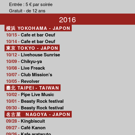
Entrée : 5 € par soirée
Gratuit - de 12 ans
2016
横浜 YOKOHAMA - JAPON
10/15 -
Cafe et bar Oeuf
10/14 -
Cafe et bar Oeuf
東京 TOKYO - JAPON
10/12 -
Livehouse Sunrise
10/09 -
Chikyu-ya
10/08 -
Live Freack
10/07 -
Club Mission’s
10/05 -
Revolver
臺北 TAIPEI - TAIWAN
10/02 -
Pipe Live Music
10/01 -
Beasty Rock festival
09/30 -
Beasty Rock festival
名古屋 NAGOYA - JAPON
09/28 -
Kingbiscuit
09/27 -
Café Kanon
09/26 -
Kafe arataruto