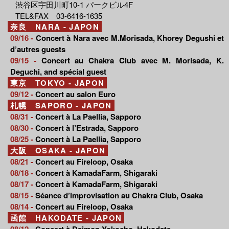
渋谷区宇田川町10-1 パークビル4F
TEL&FAX 03-6416-1635
奈良 NARA - JAPON
09/16 -
Concert à Nara avec M.Morisada, Khorey Degushi et
d’autres guests
09/15 -
Concert au Chakra Club avec M. Morisada, K.
Deguchi, and spécial guest
東京 TOKYO - JAPON
09/12 -
Concert au salon Euro
札幌 SAPORO - JAPON
08/31 -
Concert à La Paellia, Sapporo
08/30 -
Concert à l’Estrada, Sapporo
08/25 -
Concert à La Paellia, Sapporo
大阪 OSAKA - JAPON
08/21 -
Concert au Fireloop, Osaka
08/18 -
Concert à KamadaFarm, Shigaraki
08/17 -
Concert à KamadaFarm, Shigaraki
08/15 -
Séance d’improvisation au Chakra Club, Osaka
08/14 -
Concert au Fireloop, Osaka
函館 HAKODATE - JAPON
08/12 -
Concert à Daimon Yokocho, Hakodate