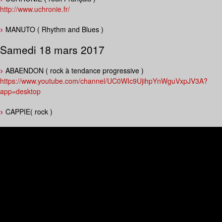
http://www.uchronie.fr/
MANUTO ( Rhythm and Blues )
Samedi 18 mars 2017
ABAENDON ( rock à tendance progressive )
https://www.youtube.com/channel/UC0WIc9UjihpYnWguVxpJV3A?
app=desktop
CAPPIE( rock )