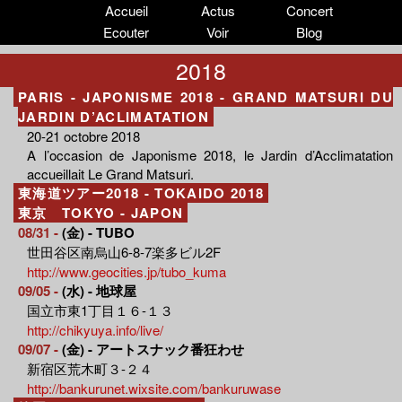
Accueil
Actus
Concert
Ecouter
Voir
Blog
2018
PARIS - JAPONISME 2018 - GRAND MATSURI DU
JARDIN D’ACLIMATATION
20-21 octobre 2018
A l’occasion de Japonisme 2018, le Jardin d’Acclimatation
accueillait Le Grand Matsuri.
東海道ツアー2018 - TOKAIDO 2018
東京 TOKYO - JAPON
08/31 -
(金) - TUBO
世田谷区南烏山6-8-7楽多ビル2F
http://www.geocities.jp/tubo_kuma
09/05 -
(水) - 地球屋
国立市東1丁目１６-１３
http://chikyuya.info/live/
09/07 -
(金) - アートスナック番狂わせ
新宿区荒木町３-２４
http://bankurunet.wixsite.com/bankuruwase