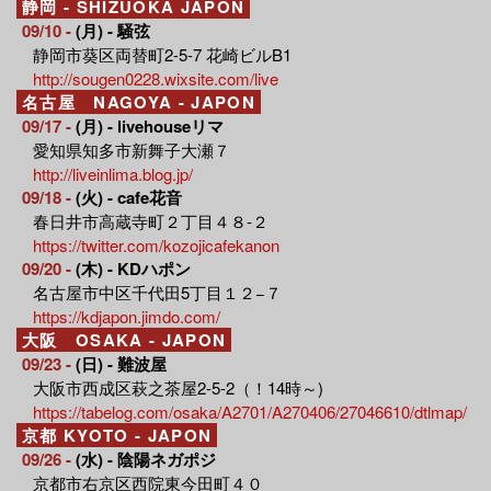
静岡 - SHIZUOKA JAPON
09/10 -
(月) - 騒弦
静岡市葵区両替町2-5-7 花崎ビルB1
http://sougen0228.wixsite.com/live
名古屋 NAGOYA - JAPON
09/17 -
(月) - livehouseリマ
愛知県知多市新舞子大瀬７
http://liveinlima.blog.jp/
09/18 -
(火) - cafe花音
春日井市高蔵寺町２丁目４８-２
https://twitter.com/kozojicafekanon
09/20 -
(木) - KDハポン
名古屋市中区千代田5丁目１２−７
https://kdjapon.jimdo.com/
大阪 OSAKA - JAPON
09/23 -
(日) - 難波屋
大阪市西成区萩之茶屋2-5-2（！14時～)
https://tabelog.com/osaka/A2701/A270406/27046610/dtlmap/
京都 KYOTO - JAPON
09/26 -
(水) - 陰陽ネガポジ
京都市右京区西院東今田町４０