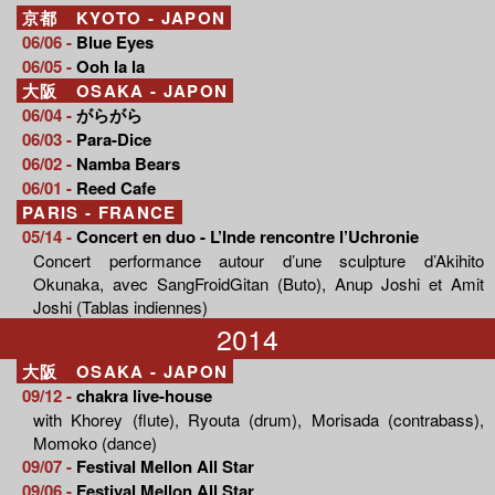
京都 KYOTO - JAPON
06/06 -
Blue Eyes
06/05 -
Ooh la la
大阪 OSAKA - JAPON
06/04 -
がらがら
06/03 -
Para-Dice
06/02 -
Namba Bears
06/01 -
Reed Cafe
PARIS - FRANCE
05/14 -
Concert en duo - L’Inde rencontre l’Uchronie
Concert performance autour d’une sculpture d’Akihito
Okunaka, avec SangFroidGitan (Buto), Anup Joshi et Amit
Joshi (Tablas indiennes)
2014
大阪 OSAKA - JAPON
09/12 -
chakra live-house
with Khorey (flute), Ryouta (drum), Morisada (contrabass),
Momoko (dance)
09/07 -
Festival Mellon All Star
09/06 -
Festival Mellon All Star