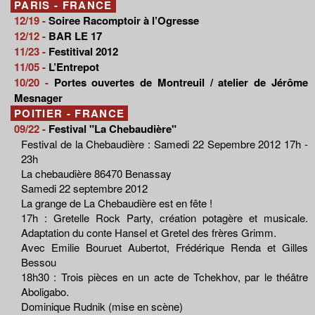
PARIS - FRANCE
12/19 -
Soiree Racomptoir à l’Ogresse
12/12 -
BAR LE 17
11/23 -
Festitival 2012
11/05 -
L’Entrepot
10/20 -
Portes ouvertes de Montreuil / atelier de Jérôme
Mesnager
POITIER - FRANCE
09/22 -
Festival "La Chebaudière"
Festival de la Chebaudière : Samedi 22 Sepembre 2012 17h -
23h
La chebaudière 86470 Benassay
Samedi 22 septembre 2012
La grange de La Chebaudière est en fête !
17h : Gretelle Rock Party, création potagère et musicale.
Adaptation du conte Hansel et Gretel des frères Grimm.
Avec Emilie Bouruet Aubertot, Frédérique Renda et Gilles
Bessou
18h30 : Trois pièces en un acte de Tchekhov, par le théâtre
Aboligabo.
Dominique Rudnik (mise en scène)