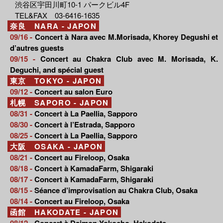
渋谷区宇田川町10-1 パークビル4F
TEL&FAX 03-6416-1635
奈良 NARA - JAPON
09/16 -
Concert à Nara avec M.Morisada, Khorey Degushi et
d’autres guests
09/15 -
Concert au Chakra Club avec M. Morisada, K.
Deguchi, and spécial guest
東京 TOKYO - JAPON
09/12 -
Concert au salon Euro
札幌 SAPORO - JAPON
08/31 -
Concert à La Paellia, Sapporo
08/30 -
Concert à l’Estrada, Sapporo
08/25 -
Concert à La Paellia, Sapporo
大阪 OSAKA - JAPON
08/21 -
Concert au Fireloop, Osaka
08/18 -
Concert à KamadaFarm, Shigaraki
08/17 -
Concert à KamadaFarm, Shigaraki
08/15 -
Séance d’improvisation au Chakra Club, Osaka
08/14 -
Concert au Fireloop, Osaka
函館 HAKODATE - JAPON
08/12 -
Concert à Daimon Yokocho, Hakodate