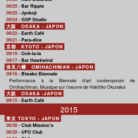
09/25 -
Bar Ripple
09/25 -
Jyokoji
09/24 -
GSP Studio
大阪 OSAKA - JAPON
09/22 -
Earth Café
09/21 -
Para-dice
京都 KYOTO - JAPON
09/19 -
Ooh-la-la
09/17 -
Bar Hawkwind
保見八幡 OMIHACHIMAN - JAPON
09/16 -
Biwako Biennale
Performance à la Biennale d’art contemporain de
Omihachiman. Musique sur l’oeuvre de Hakihito Okunaka
大阪 OSAKA -JAPON
09/15 -
Earth Café
2015
東京 TOKYO - JAPON
06/30 -
Club Mission’s
06/29 -
UFO Club