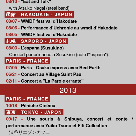
08/10 -
"Eat and Talk"
with Atsuko Nagai (steal band)
函館 HAKODATE - JAPON
08/07 -
WMDF festival d’Hakodate
08/06 -
Performance d’Uchronie au wmdf d’Hakodate
08/05 -
WMDF festival d’Hakodate
札幌 SAPORO - JAPON
08/03 -
L’espana (Susukino)
Concert performance a Susukino (café l’"espana").
PARIS - FRANCE
07/05 -
Paris - Osaka express avec Red Earth
06/21 -
Concert au Village Saint Paul
02/11 -
Concert a "La Parole errante"
2013
PARIS - FRANCE
10/18 -
Péniche Cinéma
東京 TOKYO - JAPON
09/17 -
Une souris à Shibuya, concert et conte /
performance avec Yuiko Tsuno et Fifi Collection
渋谷リエゾンカフェ