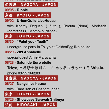
名古屋 NAGOYA - JAPON
09/05 -
Ripple
京都 KYOTO - JAPON
09/02 -
UrbanGuild LiveHouse
with Khorey Degushi ( flute ), Ryouta (drum), Morisada
(contrabass), Momoko (dance)
東京 TOKYO - JAPON
08/30 -
"Paint your Teeth"
underground party in Tokyo at GoldenEgg live house
08/29 -
Zizi Annabelle
special guest Amie Maruyama
08/28 -
Salon de Euro étoile
Tokyo, 市谷砂土原町３－２ 市ヶ谷フラッツ１F, Shinjuku -
phone 03-5579-8283
名古屋 NAGOYA - JAPON
08/27 -
Nanya live house
with : Bara-san et Changmi-chan
東京 TOKYO - JAPON
08/26 -
Showcase Saravah Shibuya
弘前 HIROSAKI - JAPON