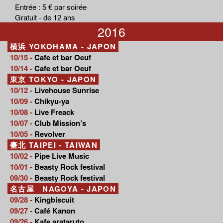
Entrée : 5 € par soirée
Gratuit - de 12 ans
2016
横浜 YOKOHAMA - JAPON
10/15 -
Cafe et bar Oeuf
10/14 -
Cafe et bar Oeuf
東京 TOKYO - JAPON
10/12 -
Livehouse Sunrise
10/09 -
Chikyu-ya
10/08 -
Live Freack
10/07 -
Club Mission’s
10/05 -
Revolver
臺北 TAIPEI - TAIWAN
10/02 -
Pipe Live Music
10/01 -
Beasty Rock festival
09/30 -
Beasty Rock festival
名古屋 NAGOYA - JAPON
09/28 -
Kingbiscuit
09/27 -
Café Kanon
09/26 -
Kafe arataruto