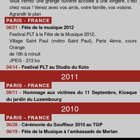
Vous verrez une grange ouverte accolée à une longère, c’est
chez nous ! Venez avec vos amis, votre famille, vos voisins.
Agrandir le plan
PARIS - FRANCE
06/21 -
Fête de la musique 2012
Festival PLT à la Fête de la Musique 2012,
Village Saint Paul (métro Saint Paul), Paris 4ème, cours
Orange
de 18h à minuit
JPEG - 213 ko
04/14 -
Festival PLT au Studio du Koto
2011
PARIS - FRANCE
09/11 -
Hommage aux victimes du 11 Septembre, Kiosque
du jardin du Luxembourg
2010
PARIS - FRANCE
06/28 -
Cérémonie du Souffleur 2010 au TGP
06/19 -
Fête de la Musique à l’ambassade de Merlan