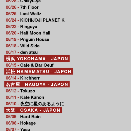
06/28 -
Chikyu-ya
06/26 -
7th Floor
06/25 -
Last Waltz
06/24 -
KICHIJOJI PLANET K
06/22 -
Ringoya
06/20 -
Half Moon Hall
06/19 -
Pnguin House
06/18 -
Wild Side
06/17 -
den atsu
横浜 YOKOHAMA - JAPON
06/15 -
Cafe & Bar Oeuf
浜松 HAMAMATSU - JAPON
06/14 -
Kirchherr
名古屋 NAGOYA - JAPON
06/12 -
Tokuzo
06/11 -
Kafe Kanon
06/10 -
夜空に星のあるように
大阪 OSAKA - JAPON
06/09 -
Hard Rain
06/08 -
Hokage
06/07 -
Yaso