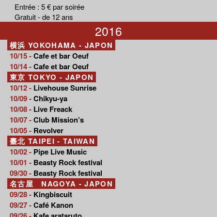
Entrée : 5 € par soirée
Gratuit - de 12 ans
2016
横浜 YOKOHAMA - JAPON
10/15 -
Cafe et bar Oeuf
10/14 -
Cafe et bar Oeuf
東京 TOKYO - JAPON
10/12 -
Livehouse Sunrise
10/09 -
Chikyu-ya
10/08 -
Live Freack
10/07 -
Club Mission’s
10/05 -
Revolver
臺北 TAIPEI - TAIWAN
10/02 -
Pipe Live Music
10/01 -
Beasty Rock festival
09/30 -
Beasty Rock festival
名古屋 NAGOYA - JAPON
09/28 -
Kingbiscuit
09/27 -
Café Kanon
09/26 -
Kafe arataruto