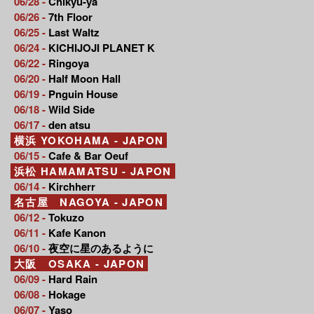
06/28 -
Chikyu-ya
06/26 -
7th Floor
06/25 -
Last Waltz
06/24 -
KICHIJOJI PLANET K
06/22 -
Ringoya
06/20 -
Half Moon Hall
06/19 -
Pnguin House
06/18 -
Wild Side
06/17 -
den atsu
横浜 YOKOHAMA - JAPON
06/15 -
Cafe & Bar Oeuf
浜松 HAMAMATSU - JAPON
06/14 -
Kirchherr
名古屋 NAGOYA - JAPON
06/12 -
Tokuzo
06/11 -
Kafe Kanon
06/10 -
夜空に星のあるように
大阪 OSAKA - JAPON
06/09 -
Hard Rain
06/08 -
Hokage
06/07 -
Yaso