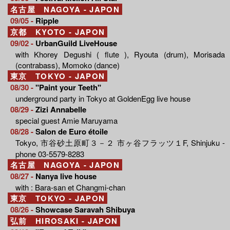
名古屋 NAGOYA - JAPON
09/05 -
Ripple
京都 KYOTO - JAPON
09/02 -
UrbanGuild LiveHouse
with Khorey Degushi ( flute ), Ryouta (drum), Morisada
(contrabass), Momoko (dance)
東京 TOKYO - JAPON
08/30 -
"Paint your Teeth"
underground party in Tokyo at GoldenEgg live house
08/29 -
Zizi Annabelle
special guest Amie Maruyama
08/28 -
Salon de Euro étoile
Tokyo, 市谷砂土原町３－２ 市ヶ谷フラッツ１F, Shinjuku -
phone 03-5579-8283
名古屋 NAGOYA - JAPON
08/27 -
Nanya live house
with : Bara-san et Changmi-chan
東京 TOKYO - JAPON
08/26 -
Showcase Saravah Shibuya
弘前 HIROSAKI - JAPON