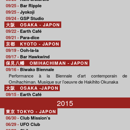
09/25 -
Bar Ripple
09/25 -
Jyokoji
09/24 -
GSP Studio
大阪 OSAKA - JAPON
09/22 -
Earth Café
09/21 -
Para-dice
京都 KYOTO - JAPON
09/19 -
Ooh-la-la
09/17 -
Bar Hawkwind
保見八幡 OMIHACHIMAN - JAPON
09/16 -
Biwako Biennale
Performance à la Biennale d’art contemporain de
Omihachiman. Musique sur l’oeuvre de Hakihito Okunaka
大阪 OSAKA -JAPON
09/15 -
Earth Café
2015
東京 TOKYO - JAPON
06/30 -
Club Mission’s
06/29 -
UFO Club