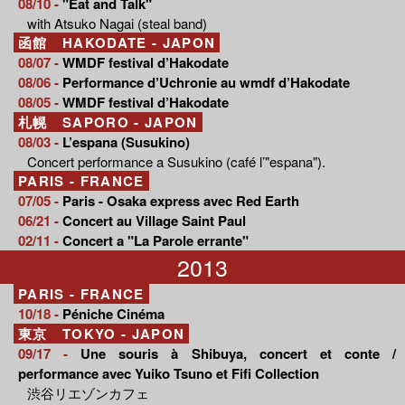
08/10 -
"Eat and Talk"
with Atsuko Nagai (steal band)
函館 HAKODATE - JAPON
08/07 -
WMDF festival d’Hakodate
08/06 -
Performance d’Uchronie au wmdf d’Hakodate
08/05 -
WMDF festival d’Hakodate
札幌 SAPORO - JAPON
08/03 -
L’espana (Susukino)
Concert performance a Susukino (café l’"espana").
PARIS - FRANCE
07/05 -
Paris - Osaka express avec Red Earth
06/21 -
Concert au Village Saint Paul
02/11 -
Concert a "La Parole errante"
2013
PARIS - FRANCE
10/18 -
Péniche Cinéma
東京 TOKYO - JAPON
09/17 -
Une souris à Shibuya, concert et conte /
performance avec Yuiko Tsuno et Fifi Collection
渋谷リエゾンカフェ