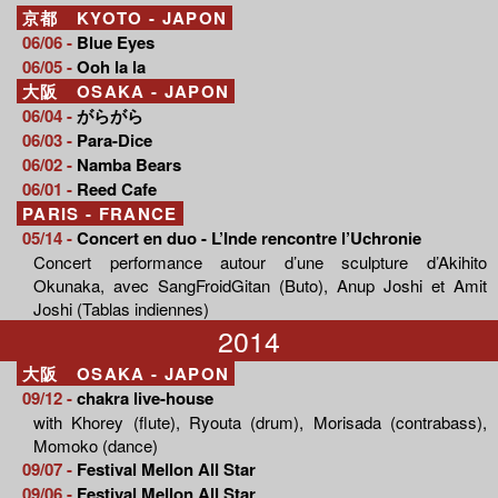
京都 KYOTO - JAPON
06/06 -
Blue Eyes
06/05 -
Ooh la la
大阪 OSAKA - JAPON
06/04 -
がらがら
06/03 -
Para-Dice
06/02 -
Namba Bears
06/01 -
Reed Cafe
PARIS - FRANCE
05/14 -
Concert en duo - L’Inde rencontre l’Uchronie
Concert performance autour d’une sculpture d’Akihito
Okunaka, avec SangFroidGitan (Buto), Anup Joshi et Amit
Joshi (Tablas indiennes)
2014
大阪 OSAKA - JAPON
09/12 -
chakra live-house
with Khorey (flute), Ryouta (drum), Morisada (contrabass),
Momoko (dance)
09/07 -
Festival Mellon All Star
09/06 -
Festival Mellon All Star