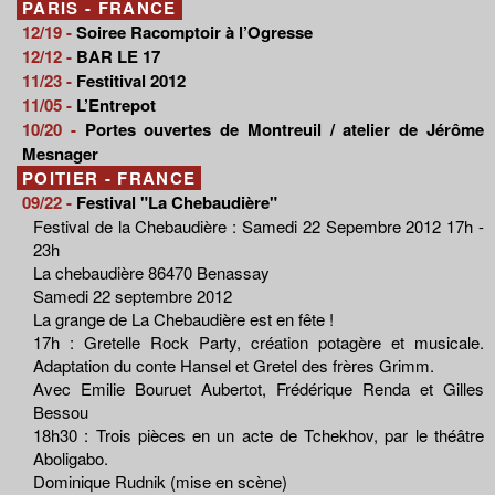
PARIS - FRANCE
12/19 -
Soiree Racomptoir à l’Ogresse
12/12 -
BAR LE 17
11/23 -
Festitival 2012
11/05 -
L’Entrepot
10/20 -
Portes ouvertes de Montreuil / atelier de Jérôme
Mesnager
POITIER - FRANCE
09/22 -
Festival "La Chebaudière"
Festival de la Chebaudière : Samedi 22 Sepembre 2012 17h -
23h
La chebaudière 86470 Benassay
Samedi 22 septembre 2012
La grange de La Chebaudière est en fête !
17h : Gretelle Rock Party, création potagère et musicale.
Adaptation du conte Hansel et Gretel des frères Grimm.
Avec Emilie Bouruet Aubertot, Frédérique Renda et Gilles
Bessou
18h30 : Trois pièces en un acte de Tchekhov, par le théâtre
Aboligabo.
Dominique Rudnik (mise en scène)