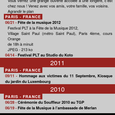
Vous verrez une grange ouverte accolée à une longère, c’est
chez nous ! Venez avec vos amis, votre famille, vos voisins.
Agrandir le plan
PARIS - FRANCE
06/21 -
Fête de la musique 2012
Festival PLT à la Fête de la Musique 2012,
Village Saint Paul (métro Saint Paul), Paris 4ème, cours
Orange
de 18h à minuit
JPEG - 213 ko
04/14 -
Festival PLT au Studio du Koto
2011
PARIS - FRANCE
09/11 -
Hommage aux victimes du 11 Septembre, Kiosque
du jardin du Luxembourg
2010
PARIS - FRANCE
06/28 -
Cérémonie du Souffleur 2010 au TGP
06/19 -
Fête de la Musique à l’ambassade de Merlan