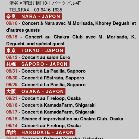
渋谷区宇田川町10-1 パークビル4F
TEL&FAX 03-6416-1635
奈良 NARA - JAPON
09/16 -
Concert à Nara avec M.Morisada, Khorey Degushi et
d’autres guests
09/15 -
Concert au Chakra Club avec M. Morisada, K.
Deguchi, and spécial guest
東京 TOKYO - JAPON
09/12 -
Concert au salon Euro
札幌 SAPORO - JAPON
08/31 -
Concert à La Paellia, Sapporo
08/30 -
Concert à l’Estrada, Sapporo
08/25 -
Concert à La Paellia, Sapporo
大阪 OSAKA - JAPON
08/21 -
Concert au Fireloop, Osaka
08/18 -
Concert à KamadaFarm, Shigaraki
08/17 -
Concert à KamadaFarm, Shigaraki
08/15 -
Séance d’improvisation au Chakra Club, Osaka
08/14 -
Concert au Fireloop, Osaka
函館 HAKODATE - JAPON
08/12 -
Concert à Daimon Yokocho, Hakodate