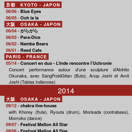
京都 KYOTO - JAPON
06/06 -
Blue Eyes
06/05 -
Ooh la la
大阪 OSAKA - JAPON
06/04 -
がらがら
06/03 -
Para-Dice
06/02 -
Namba Bears
06/01 -
Reed Cafe
PARIS - FRANCE
05/14 -
Concert en duo - L’Inde rencontre l’Uchronie
Concert performance autour d’une sculpture d’Akihito
Okunaka, avec SangFroidGitan (Buto), Anup Joshi et Amit
Joshi (Tablas indiennes)
2014
大阪 OSAKA - JAPON
09/12 -
chakra live-house
with Khorey (flute), Ryouta (drum), Morisada (contrabass),
Momoko (dance)
09/07 -
Festival Mellon All Star
09/06 -
Festival Mellon All Star