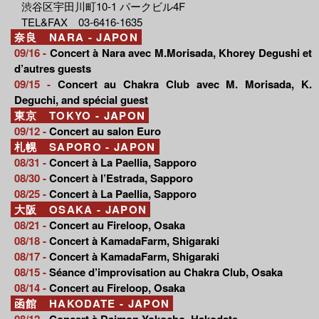
渋谷区宇田川町10-1 パークビル4F
TEL&FAX 03-6416-1635
奈良 NARA - JAPON
09/16 -
Concert à Nara avec M.Morisada, Khorey Degushi et
d’autres guests
09/15 -
Concert au Chakra Club avec M. Morisada, K.
Deguchi, and spécial guest
東京 TOKYO - JAPON
09/12 -
Concert au salon Euro
札幌 SAPORO - JAPON
08/31 -
Concert à La Paellia, Sapporo
08/30 -
Concert à l’Estrada, Sapporo
08/25 -
Concert à La Paellia, Sapporo
大阪 OSAKA - JAPON
08/21 -
Concert au Fireloop, Osaka
08/18 -
Concert à KamadaFarm, Shigaraki
08/17 -
Concert à KamadaFarm, Shigaraki
08/15 -
Séance d’improvisation au Chakra Club, Osaka
08/14 -
Concert au Fireloop, Osaka
函館 HAKODATE - JAPON
08/12 -
Concert à Daimon Yokocho, Hakodate