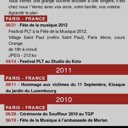
Vous verrez une grange ouverte accolée à une longère, c’est
chez nous ! Venez avec vos amis, votre famille, vos voisins.
Agrandir le plan
PARIS - FRANCE
06/21 -
Fête de la musique 2012
Festival PLT à la Fête de la Musique 2012,
Village Saint Paul (métro Saint Paul), Paris 4ème, cours
Orange
de 18h à minuit
JPEG - 213 ko
04/14 -
Festival PLT au Studio du Koto
2011
PARIS - FRANCE
09/11 -
Hommage aux victimes du 11 Septembre, Kiosque
du jardin du Luxembourg
2010
PARIS - FRANCE
06/28 -
Cérémonie du Souffleur 2010 au TGP
06/19 -
Fête de la Musique à l’ambassade de Merlan