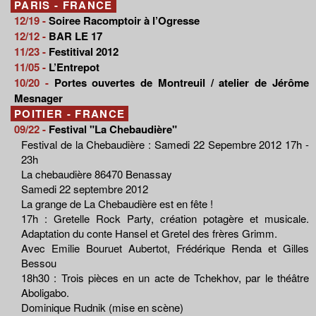
PARIS - FRANCE
12/19 -
Soiree Racomptoir à l’Ogresse
12/12 -
BAR LE 17
11/23 -
Festitival 2012
11/05 -
L’Entrepot
10/20 -
Portes ouvertes de Montreuil / atelier de Jérôme
Mesnager
POITIER - FRANCE
09/22 -
Festival "La Chebaudière"
Festival de la Chebaudière : Samedi 22 Sepembre 2012 17h -
23h
La chebaudière 86470 Benassay
Samedi 22 septembre 2012
La grange de La Chebaudière est en fête !
17h : Gretelle Rock Party, création potagère et musicale.
Adaptation du conte Hansel et Gretel des frères Grimm.
Avec Emilie Bouruet Aubertot, Frédérique Renda et Gilles
Bessou
18h30 : Trois pièces en un acte de Tchekhov, par le théâtre
Aboligabo.
Dominique Rudnik (mise en scène)