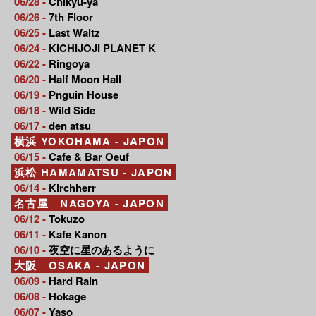
06/28 -
Chikyu-ya
06/26 -
7th Floor
06/25 -
Last Waltz
06/24 -
KICHIJOJI PLANET K
06/22 -
Ringoya
06/20 -
Half Moon Hall
06/19 -
Pnguin House
06/18 -
Wild Side
06/17 -
den atsu
横浜 YOKOHAMA - JAPON
06/15 -
Cafe & Bar Oeuf
浜松 HAMAMATSU - JAPON
06/14 -
Kirchherr
名古屋 NAGOYA - JAPON
06/12 -
Tokuzo
06/11 -
Kafe Kanon
06/10 -
夜空に星のあるように
大阪 OSAKA - JAPON
06/09 -
Hard Rain
06/08 -
Hokage
06/07 -
Yaso