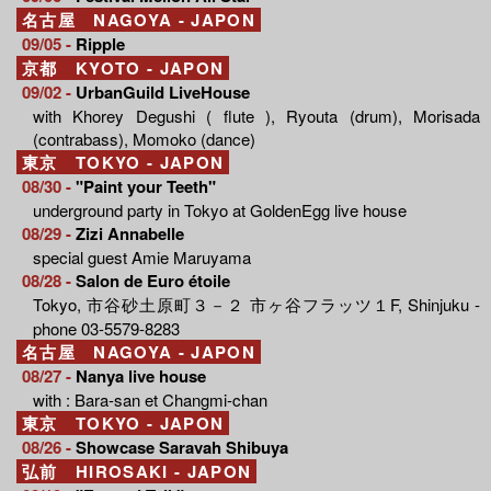
名古屋 NAGOYA - JAPON
09/05 -
Ripple
京都 KYOTO - JAPON
09/02 -
UrbanGuild LiveHouse
with Khorey Degushi ( flute ), Ryouta (drum), Morisada
(contrabass), Momoko (dance)
東京 TOKYO - JAPON
08/30 -
"Paint your Teeth"
underground party in Tokyo at GoldenEgg live house
08/29 -
Zizi Annabelle
special guest Amie Maruyama
08/28 -
Salon de Euro étoile
Tokyo, 市谷砂土原町３－２ 市ヶ谷フラッツ１F, Shinjuku -
phone 03-5579-8283
名古屋 NAGOYA - JAPON
08/27 -
Nanya live house
with : Bara-san et Changmi-chan
東京 TOKYO - JAPON
08/26 -
Showcase Saravah Shibuya
弘前 HIROSAKI - JAPON