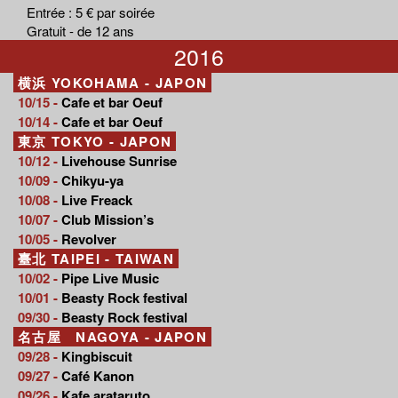
Entrée : 5 € par soirée
Gratuit - de 12 ans
2016
横浜 YOKOHAMA - JAPON
10/15 -
Cafe et bar Oeuf
10/14 -
Cafe et bar Oeuf
東京 TOKYO - JAPON
10/12 -
Livehouse Sunrise
10/09 -
Chikyu-ya
10/08 -
Live Freack
10/07 -
Club Mission’s
10/05 -
Revolver
臺北 TAIPEI - TAIWAN
10/02 -
Pipe Live Music
10/01 -
Beasty Rock festival
09/30 -
Beasty Rock festival
名古屋 NAGOYA - JAPON
09/28 -
Kingbiscuit
09/27 -
Café Kanon
09/26 -
Kafe arataruto