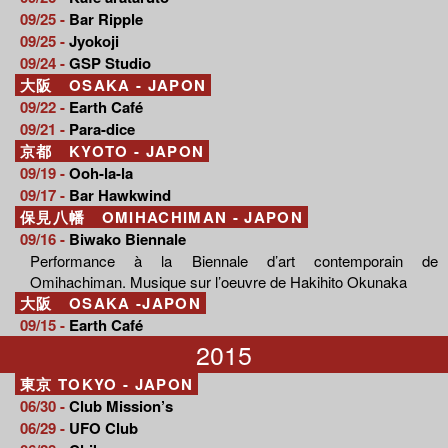
09/25 -
Bar Ripple
09/25 -
Jyokoji
09/24 -
GSP Studio
大阪 OSAKA - JAPON
09/22 -
Earth Café
09/21 -
Para-dice
京都 KYOTO - JAPON
09/19 -
Ooh-la-la
09/17 -
Bar Hawkwind
保見八幡 OMIHACHIMAN - JAPON
09/16 -
Biwako Biennale
Performance à la Biennale d’art contemporain de
Omihachiman. Musique sur l’oeuvre de Hakihito Okunaka
大阪 OSAKA -JAPON
09/15 -
Earth Café
2015
東京 TOKYO - JAPON
06/30 -
Club Mission’s
06/29 -
UFO Club