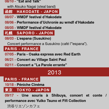
08/10 -
"Eat and Talk"
with Atsuko Nagai (steal band)
函館 HAKODATE - JAPON
08/07 -
WMDF festival d’Hakodate
08/06 -
Performance d’Uchronie au wmdf d’Hakodate
08/05 -
WMDF festival d’Hakodate
札幌 SAPORO - JAPON
08/03 -
L’espana (Susukino)
Concert performance a Susukino (café l’"espana").
PARIS - FRANCE
07/05 -
Paris - Osaka express avec Red Earth
06/21 -
Concert au Village Saint Paul
02/11 -
Concert a "La Parole errante"
2013
PARIS - FRANCE
10/18 -
Péniche Cinéma
東京 TOKYO - JAPON
09/17 -
Une souris à Shibuya, concert et conte /
performance avec Yuiko Tsuno et Fifi Collection
渋谷リエゾンカフェ