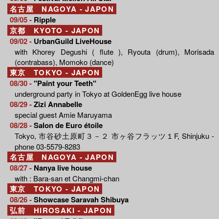
名古屋 NAGOYA - JAPON
09/05 -
Ripple
京都 KYOTO - JAPON
09/02 -
UrbanGuild LiveHouse
with Khorey Degushi ( flute ), Ryouta (drum), Morisada
(contrabass), Momoko (dance)
東京 TOKYO - JAPON
08/30 -
"Paint your Teeth"
underground party in Tokyo at GoldenEgg live house
08/29 -
Zizi Annabelle
special guest Amie Maruyama
08/28 -
Salon de Euro étoile
Tokyo, 市谷砂土原町３－２ 市ヶ谷フラッツ１F, Shinjuku -
phone 03-5579-8283
名古屋 NAGOYA - JAPON
08/27 -
Nanya live house
with : Bara-san et Changmi-chan
東京 TOKYO - JAPON
08/26 -
Showcase Saravah Shibuya
弘前 HIROSAKI - JAPON