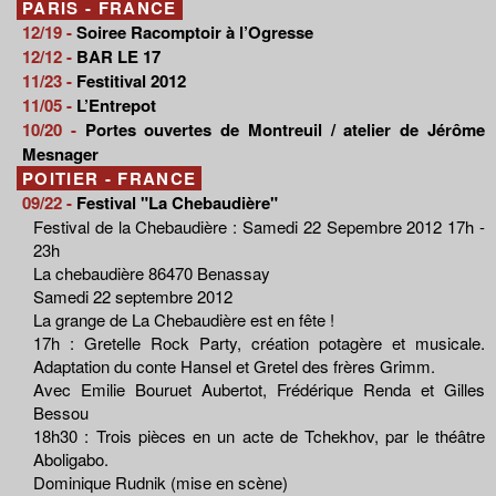
PARIS - FRANCE
12/19 -
Soiree Racomptoir à l’Ogresse
12/12 -
BAR LE 17
11/23 -
Festitival 2012
11/05 -
L’Entrepot
10/20 -
Portes ouvertes de Montreuil / atelier de Jérôme
Mesnager
POITIER - FRANCE
09/22 -
Festival "La Chebaudière"
Festival de la Chebaudière : Samedi 22 Sepembre 2012 17h -
23h
La chebaudière 86470 Benassay
Samedi 22 septembre 2012
La grange de La Chebaudière est en fête !
17h : Gretelle Rock Party, création potagère et musicale.
Adaptation du conte Hansel et Gretel des frères Grimm.
Avec Emilie Bouruet Aubertot, Frédérique Renda et Gilles
Bessou
18h30 : Trois pièces en un acte de Tchekhov, par le théâtre
Aboligabo.
Dominique Rudnik (mise en scène)