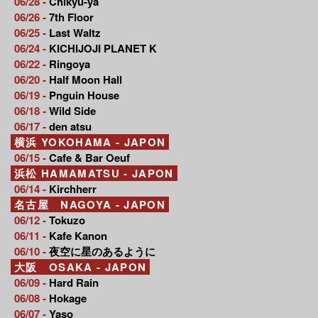
06/28 -
Chikyu-ya
06/26 -
7th Floor
06/25 -
Last Waltz
06/24 -
KICHIJOJI PLANET K
06/22 -
Ringoya
06/20 -
Half Moon Hall
06/19 -
Pnguin House
06/18 -
Wild Side
06/17 -
den atsu
横浜 YOKOHAMA - JAPON
06/15 -
Cafe & Bar Oeuf
浜松 HAMAMATSU - JAPON
06/14 -
Kirchherr
名古屋 NAGOYA - JAPON
06/12 -
Tokuzo
06/11 -
Kafe Kanon
06/10 -
夜空に星のあるように
大阪 OSAKA - JAPON
06/09 -
Hard Rain
06/08 -
Hokage
06/07 -
Yaso