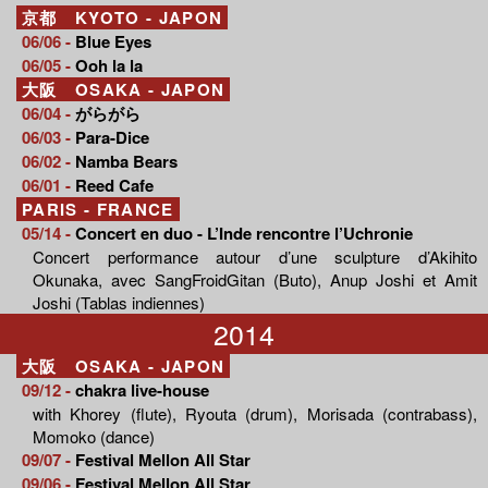
京都 KYOTO - JAPON
06/06 -
Blue Eyes
06/05 -
Ooh la la
大阪 OSAKA - JAPON
06/04 -
がらがら
06/03 -
Para-Dice
06/02 -
Namba Bears
06/01 -
Reed Cafe
PARIS - FRANCE
05/14 -
Concert en duo - L’Inde rencontre l’Uchronie
Concert performance autour d’une sculpture d’Akihito
Okunaka, avec SangFroidGitan (Buto), Anup Joshi et Amit
Joshi (Tablas indiennes)
2014
大阪 OSAKA - JAPON
09/12 -
chakra live-house
with Khorey (flute), Ryouta (drum), Morisada (contrabass),
Momoko (dance)
09/07 -
Festival Mellon All Star
09/06 -
Festival Mellon All Star