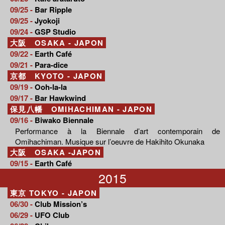
09/25 -
Bar Ripple
09/25 -
Jyokoji
09/24 -
GSP Studio
大阪 OSAKA - JAPON
09/22 -
Earth Café
09/21 -
Para-dice
京都 KYOTO - JAPON
09/19 -
Ooh-la-la
09/17 -
Bar Hawkwind
保見八幡 OMIHACHIMAN - JAPON
09/16 -
Biwako Biennale
Performance à la Biennale d’art contemporain de
Omihachiman. Musique sur l’oeuvre de Hakihito Okunaka
大阪 OSAKA -JAPON
09/15 -
Earth Café
2015
東京 TOKYO - JAPON
06/30 -
Club Mission’s
06/29 -
UFO Club