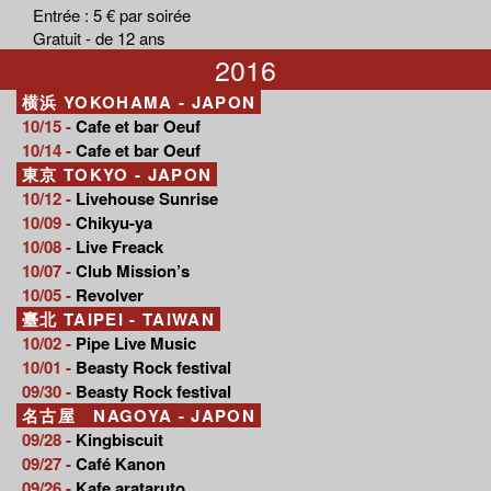
Entrée : 5 € par soirée
Gratuit - de 12 ans
2016
横浜 YOKOHAMA - JAPON
10/15 -
Cafe et bar Oeuf
10/14 -
Cafe et bar Oeuf
東京 TOKYO - JAPON
10/12 -
Livehouse Sunrise
10/09 -
Chikyu-ya
10/08 -
Live Freack
10/07 -
Club Mission’s
10/05 -
Revolver
臺北 TAIPEI - TAIWAN
10/02 -
Pipe Live Music
10/01 -
Beasty Rock festival
09/30 -
Beasty Rock festival
名古屋 NAGOYA - JAPON
09/28 -
Kingbiscuit
09/27 -
Café Kanon
09/26 -
Kafe arataruto