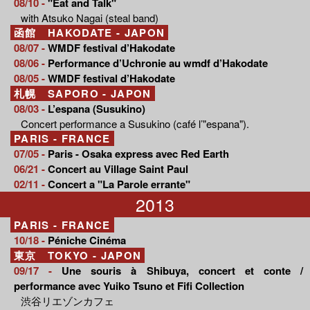
08/10 -
"Eat and Talk"
with Atsuko Nagai (steal band)
函館 HAKODATE - JAPON
08/07 -
WMDF festival d’Hakodate
08/06 -
Performance d’Uchronie au wmdf d’Hakodate
08/05 -
WMDF festival d’Hakodate
札幌 SAPORO - JAPON
08/03 -
L’espana (Susukino)
Concert performance a Susukino (café l’"espana").
PARIS - FRANCE
07/05 -
Paris - Osaka express avec Red Earth
06/21 -
Concert au Village Saint Paul
02/11 -
Concert a "La Parole errante"
2013
PARIS - FRANCE
10/18 -
Péniche Cinéma
東京 TOKYO - JAPON
09/17 -
Une souris à Shibuya, concert et conte /
performance avec Yuiko Tsuno et Fifi Collection
渋谷リエゾンカフェ