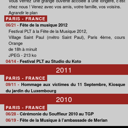
Vous verrez une grange ouverte accolée à une longère, c’est
chez nous ! Venez avec vos amis, votre famille, vos voisins.
Agrandir le plan
PARIS - FRANCE
06/21 -
Fête de la musique 2012
Festival PLT à la Fête de la Musique 2012,
Village Saint Paul (métro Saint Paul), Paris 4ème, cours
Orange
de 18h à minuit
JPEG - 213 ko
04/14 -
Festival PLT au Studio du Koto
2011
PARIS - FRANCE
09/11 -
Hommage aux victimes du 11 Septembre, Kiosque
du jardin du Luxembourg
2010
PARIS - FRANCE
06/28 -
Cérémonie du Souffleur 2010 au TGP
06/19 -
Fête de la Musique à l’ambassade de Merlan