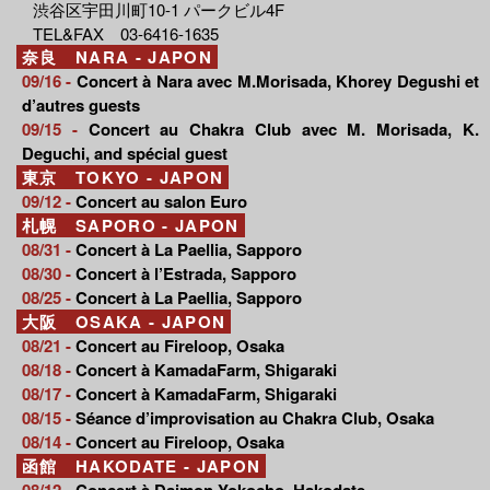
渋谷区宇田川町10-1 パークビル4F
TEL&FAX 03-6416-1635
奈良 NARA - JAPON
09/16 -
Concert à Nara avec M.Morisada, Khorey Degushi et
d’autres guests
09/15 -
Concert au Chakra Club avec M. Morisada, K.
Deguchi, and spécial guest
東京 TOKYO - JAPON
09/12 -
Concert au salon Euro
札幌 SAPORO - JAPON
08/31 -
Concert à La Paellia, Sapporo
08/30 -
Concert à l’Estrada, Sapporo
08/25 -
Concert à La Paellia, Sapporo
大阪 OSAKA - JAPON
08/21 -
Concert au Fireloop, Osaka
08/18 -
Concert à KamadaFarm, Shigaraki
08/17 -
Concert à KamadaFarm, Shigaraki
08/15 -
Séance d’improvisation au Chakra Club, Osaka
08/14 -
Concert au Fireloop, Osaka
函館 HAKODATE - JAPON
08/12 -
Concert à Daimon Yokocho, Hakodate