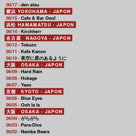
06/17 -
den atsu
横浜 YOKOHAMA - JAPON
06/15 -
Cafe & Bar Oeuf
浜松 HAMAMATSU - JAPON
06/14 -
Kirchherr
名古屋 NAGOYA - JAPON
06/12 -
Tokuzo
06/11 -
Kafe Kanon
06/10 -
夜空に星のあるように
大阪 OSAKA - JAPON
06/09 -
Hard Rain
06/08 -
Hokage
06/07 -
Yaso
京都 KYOTO - JAPON
06/06 -
Blue Eyes
06/05 -
Ooh la la
大阪 OSAKA - JAPON
06/04 -
がらがら
06/03 -
Para-Dice
06/02 -
Namba Bears