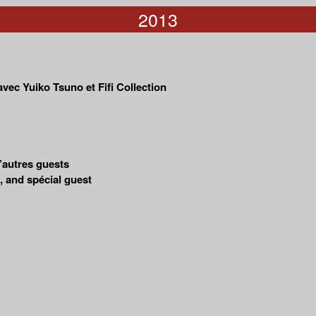
2013
vec Yuiko Tsuno et Fifi Collection
’autres guests
 and spécial guest