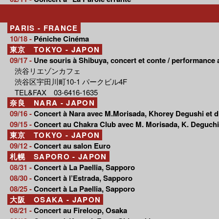
PARIS - FRANCE
10/18 -
Péniche Cinéma
東京 TOKYO - JAPON
09/17 -
Une souris à Shibuya, concert et conte / performance a
渋谷リエゾンカフェ
渋谷区宇田川町10-1 パークビル4F
TEL&FAX 03-6416-1635
奈良 NARA - JAPON
09/16 -
Concert à Nara avec M.Morisada, Khorey Degushi et d
09/15 -
Concert au Chakra Club avec M. Morisada, K. Deguchi,
東京 TOKYO - JAPON
09/12 -
Concert au salon Euro
札幌 SAPORO - JAPON
08/31 -
Concert à La Paellia, Sapporo
08/30 -
Concert à l’Estrada, Sapporo
08/25 -
Concert à La Paellia, Sapporo
大阪 OSAKA - JAPON
08/21 -
Concert au Fireloop, Osaka