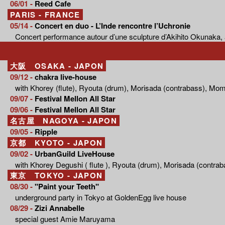
06/01 -
Reed Cafe
PARIS - FRANCE
05/14 -
Concert en duo - L’Inde rencontre l’Uchronie
Concert performance autour d’une sculpture d’Akihito Okunaka, 
大阪 OSAKA - JAPON
09/12 -
chakra live-house
with Khorey (flute), Ryouta (drum), Morisada (contrabass), Mo
09/07 -
Festival Mellon All Star
09/06 -
Festival Mellon All Star
名古屋 NAGOYA - JAPON
09/05 -
Ripple
京都 KYOTO - JAPON
09/02 -
UrbanGuild LiveHouse
with Khorey Degushi ( flute ), Ryouta (drum), Morisada (contr
東京 TOKYO - JAPON
08/30 -
"Paint your Teeth"
underground party in Tokyo at GoldenEgg live house
08/29 -
Zizi Annabelle
special guest Amie Maruyama