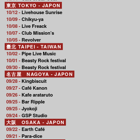
東京 TOKYO - JAPON
10/12 -
Livehouse Sunrise
10/09 -
Chikyu-ya
10/08 -
Live Freack
10/07 -
Club Mission’s
10/05 -
Revolver
臺北 TAIPEI - TAIWAN
10/02 -
Pipe Live Music
10/01 -
Beasty Rock festival
09/30 -
Beasty Rock festival
名古屋 NAGOYA - JAPON
09/28 -
Kingbiscuit
09/27 -
Café Kanon
09/26 -
Kafe arataruto
09/25 -
Bar Ripple
09/25 -
Jyokoji
09/24 -
GSP Studio
大阪 OSAKA - JAPON
09/22 -
Earth Café
09/21 -
Para-dice