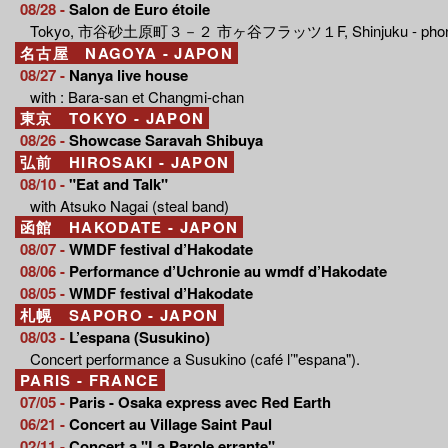
08/28 -
Salon de Euro étoile
Tokyo, 市谷砂土原町３－２ 市ヶ谷フラッツ１F, Shinjuku - phone 
名古屋 NAGOYA - JAPON
08/27 -
Nanya live house
with : Bara-san et Changmi-chan
東京 TOKYO - JAPON
08/26 -
Showcase Saravah Shibuya
弘前 HIROSAKI - JAPON
08/10 -
"Eat and Talk"
with Atsuko Nagai (steal band)
函館 HAKODATE - JAPON
08/07 -
WMDF festival d’Hakodate
08/06 -
Performance d’Uchronie au wmdf d’Hakodate
08/05 -
WMDF festival d’Hakodate
札幌 SAPORO - JAPON
08/03 -
L’espana (Susukino)
Concert performance a Susukino (café l’"espana").
PARIS - FRANCE
07/05 -
Paris - Osaka express avec Red Earth
06/21 -
Concert au Village Saint Paul
02/11 -
Concert a "La Parole errante"