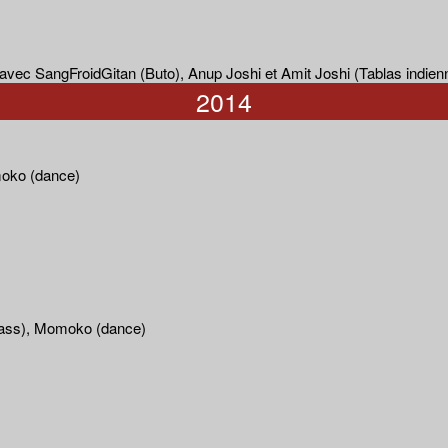
avec SangFroidGitan (Buto), Anup Joshi et Amit Joshi (Tablas indien
2014
moko (dance)
abass), Momoko (dance)