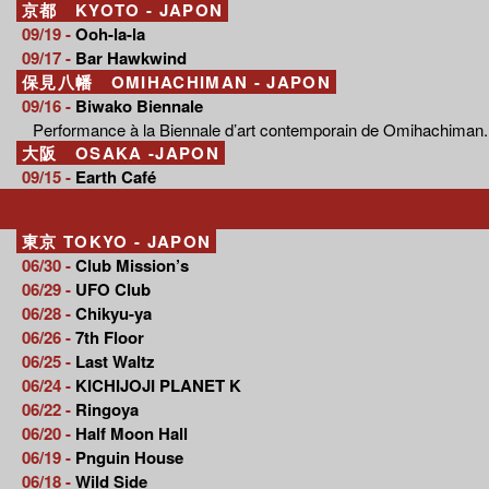
京都 KYOTO - JAPON
09/19 -
Ooh-la-la
09/17 -
Bar Hawkwind
保見八幡 OMIHACHIMAN - JAPON
09/16 -
Biwako Biennale
Performance à la Biennale d’art contemporain de Omihachiman.
大阪 OSAKA -JAPON
09/15 -
Earth Café
東京 TOKYO - JAPON
06/30 -
Club Mission’s
06/29 -
UFO Club
06/28 -
Chikyu-ya
06/26 -
7th Floor
06/25 -
Last Waltz
06/24 -
KICHIJOJI PLANET K
06/22 -
Ringoya
06/20 -
Half Moon Hall
06/19 -
Pnguin House
06/18 -
Wild Side