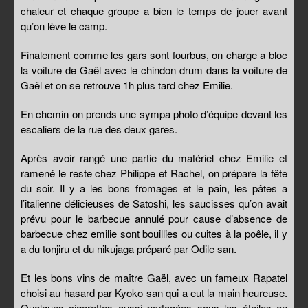
chaleur et chaque groupe a bien le temps de jouer avant
qu’on lève le camp.
Finalement comme les gars sont fourbus, on charge a bloc
la voiture de Gaël avec le chindon drum dans la voiture de
Gaël et on se retrouve 1h plus tard chez Emilie.
En chemin on prends une sympa photo d’équipe devant les
escaliers de la rue des deux gares.
Après avoir rangé une partie du matériel chez Emilie et
ramené le reste chez Philippe et Rachel, on prépare la fête
du soir. Il y a les bons fromages et le pain, les pâtes a
l’italienne délicieuses de Satoshi, les saucisses qu’on avait
prévu pour le barbecue annulé pour cause d’absence de
barbecue chez emilie sont bouillies ou cuites à la poêle, il y
a du tonjiru et du nikujaga préparé par Odile san.
Et les bons vins de maître Gaël, avec un fameux Rapatel
choisi au hasard par Kyoko san qui a eut la main heureuse.
Quelques cigarettes aussi partagées sous les étoiles en