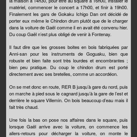
la maison à 14h30, pour être au square a 16h00, installer le
matériel, commencer le concert a 17h00, et finir à 19h00.
Finalement les gars de Gokaku Ichigo Dan ont décidé de
porter eux même le Chindon drum plutôt que de le charger
dans la voiture de Gaël comme il en avait été convenu hier.
Du coup Gaël n’est plus obligé de venir à Fontenay.
Il faut dire que les grosses boites en bois fabriquées par
Anni-san pour les instruments de Goguaku, bien que
robuste et bien faite sont très lourdes et encombrantes ;
bien peu pratique. Du coup le chindon drum est porté
directement avec ses bretelles, comme un accordéon.
On se met donc en route, RER B jusqu’à gare du nord, puis
on marche à pied sous le cagnard jusqu’à la gare de l’est et
derrière le square Villemin. On bois beaucoup d’eau mais il
fait très chaud.
Une fois la bas on pose nos affaires dans le square, puis
lorsque Gaël arrive avec la voiture, on commence les
allers-retours pour décharger la voiture, on monte le