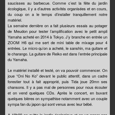
saucisses au barbecue. Comme c’est la fête du jardin
écologique, il y a d’autres activités organisées et en cours,
du coup on a le temps d’installer tranquillement notre
matériel.
La semaine dernière on a fait plusieurs essais au potager
de Meudon pour tester l’amplification avec le petit ampli
Yamaha acheté en 2014 à Tokyo. J’y branche en entrée un
ZOOM H6 qui me sert de mini table de mixage pour 4
entrées. Le micro qu’on a acheté, le sanshin, ma guitare et
le charango. La guitare de Reiko est dans l’entrée principale
du Yamaha.
Le matériel installé et testé, on va pouvoir commencer. On
joue “Oni No Ko” devant le public attentif, dans un cadre
forestier tout à fait approprié, puis Tida joue 20mn ses
chansons. Il y a pas mal de personnes pour nous écouter
et on vend quelques CDs. Après le concert, en buvant
quelques bières on sympathise notamment avec un couple
sympa fan du japon qui sont venus avec leur bébé.
A 18h00 on quitte le jardin écologique et on va poser nos