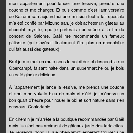
mon appartement pour lancer une lessive, prendre une
douche et me changer. Et puis comme c’est l’anniversaire
de Kazumi san aujourd’hui une mission tout à fait spéciale
m’a été confié par Mizuno san, je doit acheter un gâteau au
chocolat myrtille, que je porterais sur scène à la fin du
concert de Salome. Gaël me recommande un fameux
pâtissier (qui s’avérait finalement être plus un chocolatier
qui fait aussi des gâteaux).
Bref je me met en route sous le soleil dur et descend la rue
Oberkampf, faisant halte dans un supermarché ou je bois
un café glacier délicieux.
A l’appartement je lance la lessive, me prends une douche
et sort mon yukata bleu de matsuri d’été, je m’énerve un
bon quart d’heure pour nouer le obi et sort nature sans rien
dessous. Confortable.
En chemin je m’arrête a la boutique recommandée par Gaël
mais ils n’ont pas vraiment de gâteaux juste des tartelettes.
Je reprends donc la rue oberkampf espérant trouver une