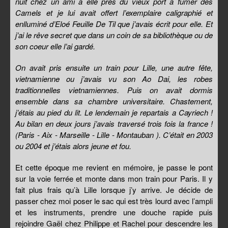
nuit chez un ami a elle près du vieux port a fumer des
Camels et je lui avait offert l’exemplaire caligraphié et
enlluminé d’Eloé Feuille De Til que j’avais écrit pour elle. Et
j’ai le rêve secret que dans un coin de sa bibliothèque ou de
son coeur elle l’ai gardé.
On avait pris ensuite un train pour Lille, une autre fête,
vietnamienne ou j’avais vu son Ao Dai, les robes
traditionnelles vietnamiennes. Puis on avait dormis
ensemble dans sa chambre universitaire. Chastement,
j’étais au pied du lit. Le lendemain je repartais a Cayriech !
Au bilan en deux jours j’avais traversé trois fois la france !
(Paris - Aix - Marseille - Lille - Montauban ). C’était en 2003
ou 2004 et j’étais alors jeune et fou.
Et cette époque me revient en mémoire, je passe le pont
sur la voie ferrée et monte dans mon train pour Paris. Il y
fait plus frais qu’à Lille lorsque j’y arrive. Je décide de
passer chez moi poser le sac qui est très lourd avec l’ampli
et les instruments, prendre une douche rapide puis
rejoindre Gaël chez Philippe et Rachel pour descendre les