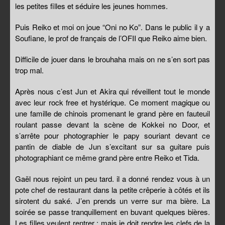
les petites filles et séduire les jeunes hommes.
Puis Reiko et moi on joue “Oni no Ko”. Dans le public il y a
Soufiane, le prof de français de l’OFII que Reiko aime bien.
Difficile de jouer dans le brouhaha mais on ne s’en sort pas
trop mal.
Après nous c’est Jun et Akira qui réveillent tout le monde
avec leur rock free et hystérique. Ce moment magique ou
une famille de chinois promenant le grand père en fauteuil
roulant passe devant la scène de Kokkei no Door, et
s’arrête pour photographier le papy souriant devant ce
pantin de diable de Jun s’excitant sur sa guitare puis
photographiant ce même grand père entre Reiko et Tida.
Gaël nous rejoint un peu tard. il a donné rendez vous à un
pote chef de restaurant dans la petite crêperie à côtés et ils
sirotent du saké. J’en prends un verre sur ma bière. La
soirée se passe tranquillement en buvant quelques bières.
Les filles veulent rentrer ; mais je doit rendre les clefs de la