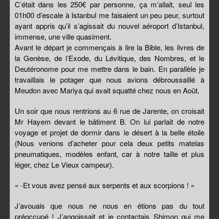
C’était dans les 250€ par personne, ça m’allait, seul les
01h00 d’escale à Istanbul me faisaient un peu peur, surtout
ayant appris qu’il s’agissait du nouvel aéroport d’Istanbul,
immense, une ville quasiment.
Avant le départ je commençais à lire la Bible, les livres de
la Genèse, de l’Exode, du Lévitique, des Nombres, et le
Deutéronome pour me mettre dans le bain. En parallèle je
travaillais le potager que nous avions débroussaillé à
Meudon avec Mariya qui avait squatté chez nous en Août.
Un soir que nous rentrions au 6 rue de Jarente, on croisait
Mr Hayem devant le bâtiment B. On lui parlait de notre
voyage et projet de dormir dans le désert à la belle étoile
(Nous venions d’acheter pour cela deux petits matelas
pneumatiques, modèles enfant, car à notre taille et plus
léger, chez Le Vieux campeur).
« -Et vous avez pensé aux serpents et aux scorpions ! »
J’avouais que nous ne nous en étions pas du tout
préoccupé ! J’angoissait et je contactais Shimon qui me