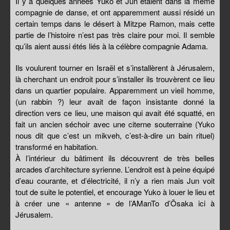
Il y a quelques années Yuko et Jun étaient dans la même
compagnie de danse, et ont apparemment aussi résidé un
certain temps dans le désert à Mitzpe Ramon, mais cette
partie de l’histoire n’est pas très claire pour moi. Il semble
qu’ils aient aussi étés liés à la célèbre compagnie Adama.
Ils voulurent tourner en Israël et s’installèrent à Jérusalem,
là cherchant un endroit pour s’installer ils trouvèrent ce lieu
dans un quartier populaire. Apparemment un vieil homme,
(un rabbin ?) leur avait de façon insistante donné la
direction vers ce lieu, une maison qui avait été squatté, en
fait un ancien séchoir avec une citerne souterraine (Yuko
nous dit que c’est un mikveh, c’est-à-dire un bain rituel)
transformé en habitation.
À l’intérieur du bâtiment ils découvrent de très belles
arcades d’architecture syrienne. L’endroit est à peine équipé
d’eau courante, et d’électricité, il n’y a rien mais Jun voit
tout de suite le potentiel, et encourage Yuko à louer le lieu et
à créer une « antenne » de l’AManTo d’Ōsaka ici à
Jérusalem.