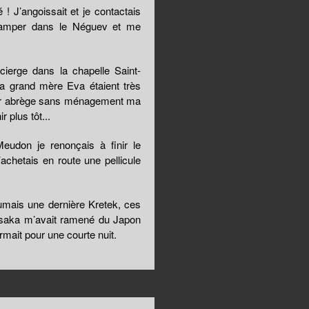
 J’angoissait et je contactais
 camper dans le Néguev et me
ierge dans la chapelle Saint-
a grand mère Eva étaient très
rmer abrège sans ménagement ma
r plus tôt...
eudon je renonçais à finir le
’achetais en route une pellicule
 fumais une dernière Kretek, ces
’Ōsaka m’avait ramené du Japon
rmait pour une courte nuit.