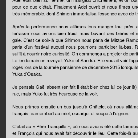
pour ce que c’était. Finalement Adel ouvrit et nous fîmes u
très mémorable, dont Shimon immortalisa l’essence avec de tr
Après la performance nous allâmes tous manger tout près, 
terrasse nous avions bien froid, mais buvant des bières et m
gaie. C’est ce soir-là que Shimon nous parla de Mitzpe Ramon
parla d’un festival auquel nous pourrions participer là-bas. Ri
suffit à nourrir notre curiosité. On commença a projeter de partir
Le lendemain on revoyait Yuko et Sandra. Elle voulait voir l’ap
logés lors de la tournée parisienne de décembre 2015 lorsqu’i
Yuka d’Ōsaka.
Je pensais Gaël absent (en fait il était bien chez lui ce jour là)
rue, mais Yuko fut très heureuse de la voir.
Nous prîmes ensuite un bus jusqu’à Châtelet où nous allâme
français, camembert au miel, escargot et soupe à l’oignon.
C’était au « Père Tranquille », où nous avions été cette fame
et François qui nous avait fait découvrir le lieu. Cette fois-là