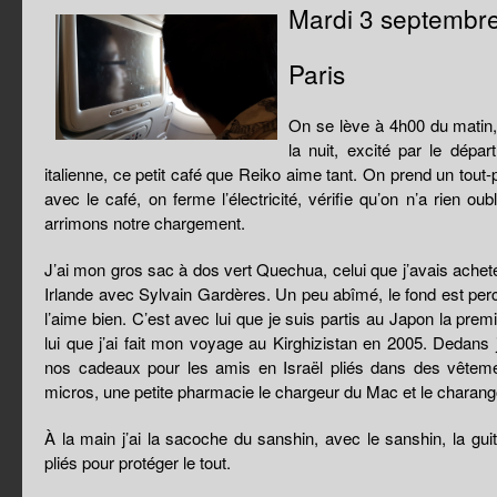
Mardi 3 septembr
Paris
On se lève à 4h00 du matin,
la nuit, excité par le dépar
italienne, ce petit café que Reiko aime tant. On prend un tout-p
avec le café, on ferme l’électricité, vérifie qu’on n’a rien ou
arrimons notre chargement.
J’ai mon gros sac à dos vert Quechua, celui que j’avais ache
Irlande avec Sylvain Gardères. Un peu abîmé, le fond est percé
l’aime bien. C’est avec lui que je suis partis au Japon la prem
lui que j’ai fait mon voyage au Kirghizistan en 2005. Dedans j
nos cadeaux pour les amis en Israël pliés dans des vêtement
micros, une petite pharmacie le chargeur du Mac et le charang
À la main j’ai la sacoche du sanshin, avec le sanshin, la gu
pliés pour protéger le tout.