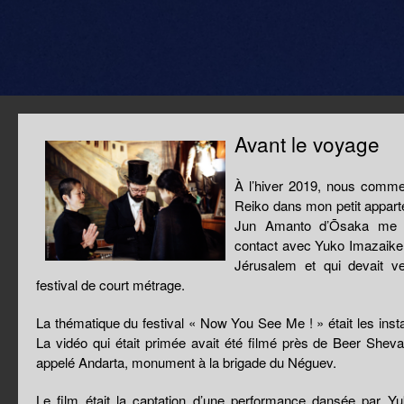
Avant le voyage
À l’hiver 2019, nous comm
Reiko dans mon petit appar
Jun Amanto d’Ōsaka me c
contact avec Yuko Imazaike, 
Jérusalem et qui devait ve
festival de court métrage.
La thématique du festival « Now You See Me ! » était les insta
La vidéo qui était primée avait été filmé près de Beer She
appelé Andarta, monument à la brigade du Néguev.
Le film était la captation d’une performance dansée par 