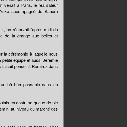
 venait à Paris, le réalisateur
r Yuko accompagné de Sandra
, on réservait l’après-midi du
ue de la grange aux belles et
ur la cérémonie à laquelle nous
la petite équipe et aussi Jérémie
e faisait penser à Ramirez dans
r un bò bún passable dans un
bulais en costume queue-de-pie
hemin, au niveau du marché des
t un café dans un brunch, cher