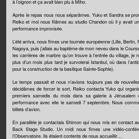
à l’oignon et ça avait bien plu à Miho.
Après le repas nous nous séparâmes. Yuko et Sandra se prome
Reiko et moi nous filâmes au studio Chandon où il y avait un
performance improvisée.
L’été arriva, nous fîmes une tournée européenne (Lille, Berlin
Nagoya, puis j’allais au baptême de mon neveu dans le Course
les carrières de marbre qu’on trouve à l’entrée du village, je
plus d’un mois plus tard je survolerai Istanbul, où dans l’an
pour la construction de la basilique Sainte-Sophie).
Le temps passait et nous n’avions toujours pas de nouvell
décidâmes de forcer le sort, Reiko contacta Yuko qui organi
premiers samedis du mois dans sa galerie à Jérusalem e
performance avec elle le samedi 7 septembre. Nous comm
billets d’avion.
En parallèle je contactais Shimon qui nous mis en contact a
Back Stage Studio. Un midi nous fîmes une vidéo-confér
l’Observatoire. Ils étaient contents de nous accueillir…