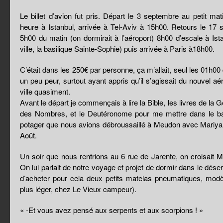
Le billet d’avion fut pris. Départ le 3 septembre au petit m
heure à Istanbul, arrivée à Tel-Aviv à 15h00. Retours le 17 
5h00 du matin (on dormirait à l’aéroport) 8h00 d’escale à Istanb
ville, la basilique Sainte-Sophie) puis arrivée à Paris à18h00.
C’était dans les 250€ par personne, ça m’allait, seul les 01h00 
un peu peur, surtout ayant appris qu’il s’agissait du nouvel a
ville quasiment.
Avant le départ je commençais à lire la Bible, les livres de la 
des Nombres, et le Deutéronome pour me mettre dans le bain. 
potager que nous avions débroussaillé à Meudon avec Mariya 
Août.
Un soir que nous rentrions au 6 rue de Jarente, on croisait 
On lui parlait de notre voyage et projet de dormir dans le déser
d’acheter pour cela deux petits matelas pneumatiques, modèle
plus léger, chez Le Vieux campeur).
« -Et vous avez pensé aux serpents et aux scorpions ! »