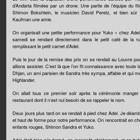
d’Andarta filmées par un drone. Une partie de l’équipe du film
Shimon Bokshtein, le musicien David Peretz, et bien sû
Kaufman une amie.
On organisait une petite performance pour Yuko « chez Adel »
samedi se rendant directement dans le petit café de la r
remplissant le petit carnet d’Adel.
Puis le jour de la remise des prix on se rendait au Louvre po
allions assister. C’est là que l’on fit connaissance avec toute 
Dhjan, un ami parisien de Sandra très sympa, affable et qui m
Highlander.
On allait tous ce premier soir après la cérémonie mange
restaurant dont il n’est nul besoin de se rappeler le nom.
Deux jours plus tard on se rendait à pied chez Adel. Je déam
et haut de forme pour notre performance. On rencontrait en c
enfants rouges, Shimon Sandra et Yuko.
Adel était bien sûr fermé, on mangeât chichement, et on bu