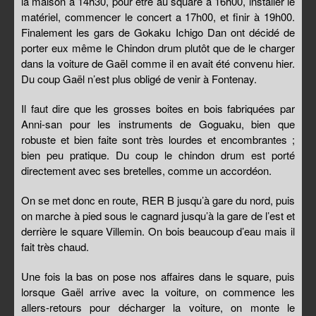
la maison à 14h30, pour être au square a 16h00, installer le
matériel, commencer le concert a 17h00, et finir à 19h00.
Finalement les gars de Gokaku Ichigo Dan ont décidé de
porter eux même le Chindon drum plutôt que de le charger
dans la voiture de Gaël comme il en avait été convenu hier.
Du coup Gaël n’est plus obligé de venir à Fontenay.
Il faut dire que les grosses boites en bois fabriquées par
Anni-san pour les instruments de Goguaku, bien que
robuste et bien faite sont très lourdes et encombrantes ;
bien peu pratique. Du coup le chindon drum est porté
directement avec ses bretelles, comme un accordéon.
On se met donc en route, RER B jusqu’à gare du nord, puis
on marche à pied sous le cagnard jusqu’à la gare de l’est et
derrière le square Villemin. On bois beaucoup d’eau mais il
fait très chaud.
Une fois la bas on pose nos affaires dans le square, puis
lorsque Gaël arrive avec la voiture, on commence les
allers-retours pour décharger la voiture, on monte le