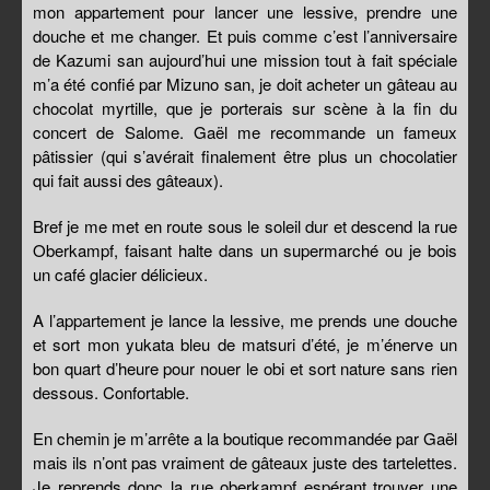
mon appartement pour lancer une lessive, prendre une
douche et me changer. Et puis comme c’est l’anniversaire
de Kazumi san aujourd’hui une mission tout à fait spéciale
m’a été confié par Mizuno san, je doit acheter un gâteau au
chocolat myrtille, que je porterais sur scène à la fin du
concert de Salome. Gaël me recommande un fameux
pâtissier (qui s’avérait finalement être plus un chocolatier
qui fait aussi des gâteaux).
Bref je me met en route sous le soleil dur et descend la rue
Oberkampf, faisant halte dans un supermarché ou je bois
un café glacier délicieux.
A l’appartement je lance la lessive, me prends une douche
et sort mon yukata bleu de matsuri d’été, je m’énerve un
bon quart d’heure pour nouer le obi et sort nature sans rien
dessous. Confortable.
En chemin je m’arrête a la boutique recommandée par Gaël
mais ils n’ont pas vraiment de gâteaux juste des tartelettes.
Je reprends donc la rue oberkampf espérant trouver une