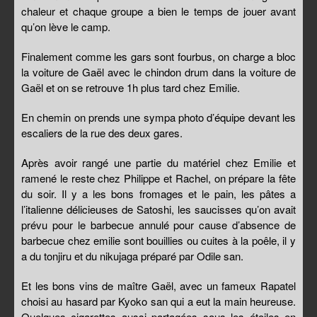
chaleur et chaque groupe a bien le temps de jouer avant
qu’on lève le camp.
Finalement comme les gars sont fourbus, on charge a bloc
la voiture de Gaël avec le chindon drum dans la voiture de
Gaël et on se retrouve 1h plus tard chez Emilie.
En chemin on prends une sympa photo d’équipe devant les
escaliers de la rue des deux gares.
Après avoir rangé une partie du matériel chez Emilie et
ramené le reste chez Philippe et Rachel, on prépare la fête
du soir. Il y a les bons fromages et le pain, les pâtes a
l’italienne délicieuses de Satoshi, les saucisses qu’on avait
prévu pour le barbecue annulé pour cause d’absence de
barbecue chez emilie sont bouillies ou cuites à la poêle, il y
a du tonjiru et du nikujaga préparé par Odile san.
Et les bons vins de maître Gaël, avec un fameux Rapatel
choisi au hasard par Kyoko san qui a eut la main heureuse.
Quelques cigarettes aussi partagées sous les étoiles en