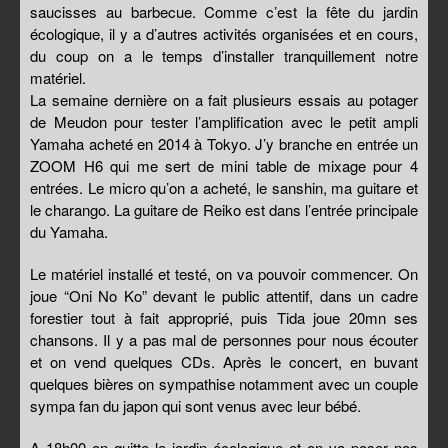
saucisses au barbecue. Comme c’est la fête du jardin
écologique, il y a d’autres activités organisées et en cours,
du coup on a le temps d’installer tranquillement notre
matériel.
La semaine dernière on a fait plusieurs essais au potager
de Meudon pour tester l’amplification avec le petit ampli
Yamaha acheté en 2014 à Tokyo. J’y branche en entrée un
ZOOM H6 qui me sert de mini table de mixage pour 4
entrées. Le micro qu’on a acheté, le sanshin, ma guitare et
le charango. La guitare de Reiko est dans l’entrée principale
du Yamaha.
Le matériel installé et testé, on va pouvoir commencer. On
joue “Oni No Ko” devant le public attentif, dans un cadre
forestier tout à fait approprié, puis Tida joue 20mn ses
chansons. Il y a pas mal de personnes pour nous écouter
et on vend quelques CDs. Après le concert, en buvant
quelques bières on sympathise notamment avec un couple
sympa fan du japon qui sont venus avec leur bébé.
A 18h00 on quitte le jardin écologique et on va poser nos