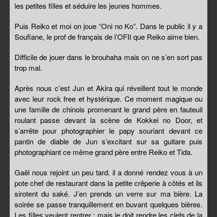
les petites filles et séduire les jeunes hommes.
Puis Reiko et moi on joue “Oni no Ko”. Dans le public il y a
Soufiane, le prof de français de l’OFII que Reiko aime bien.
Difficile de jouer dans le brouhaha mais on ne s’en sort pas
trop mal.
Après nous c’est Jun et Akira qui réveillent tout le monde
avec leur rock free et hystérique. Ce moment magique ou
une famille de chinois promenant le grand père en fauteuil
roulant passe devant la scène de Kokkei no Door, et
s’arrête pour photographier le papy souriant devant ce
pantin de diable de Jun s’excitant sur sa guitare puis
photographiant ce même grand père entre Reiko et Tida.
Gaël nous rejoint un peu tard. il a donné rendez vous à un
pote chef de restaurant dans la petite crêperie à côtés et ils
sirotent du saké. J’en prends un verre sur ma bière. La
soirée se passe tranquillement en buvant quelques bières.
Les filles veulent rentrer ; mais je doit rendre les clefs de la