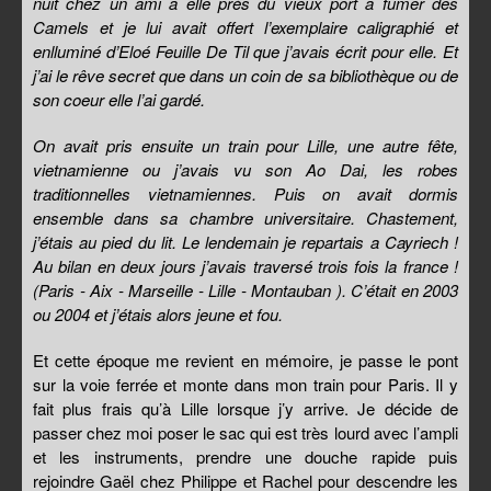
nuit chez un ami a elle près du vieux port a fumer des
Camels et je lui avait offert l’exemplaire caligraphié et
enlluminé d’Eloé Feuille De Til que j’avais écrit pour elle. Et
j’ai le rêve secret que dans un coin de sa bibliothèque ou de
son coeur elle l’ai gardé.
On avait pris ensuite un train pour Lille, une autre fête,
vietnamienne ou j’avais vu son Ao Dai, les robes
traditionnelles vietnamiennes. Puis on avait dormis
ensemble dans sa chambre universitaire. Chastement,
j’étais au pied du lit. Le lendemain je repartais a Cayriech !
Au bilan en deux jours j’avais traversé trois fois la france !
(Paris - Aix - Marseille - Lille - Montauban ). C’était en 2003
ou 2004 et j’étais alors jeune et fou.
Et cette époque me revient en mémoire, je passe le pont
sur la voie ferrée et monte dans mon train pour Paris. Il y
fait plus frais qu’à Lille lorsque j’y arrive. Je décide de
passer chez moi poser le sac qui est très lourd avec l’ampli
et les instruments, prendre une douche rapide puis
rejoindre Gaël chez Philippe et Rachel pour descendre les