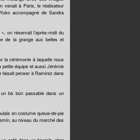
 venait à Paris, le réalisateur
r Yuko accompagné de Sandra
, on réservait l’après-midi du
ue de la grange aux belles et
ur la cérémonie à laquelle nous
la petite équipe et aussi Jérémie
e faisait penser à Ramirez dans
r un bò bún passable dans un
bulais en costume queue-de-pie
hemin, au niveau du marché des
t un café dans un brunch, cher