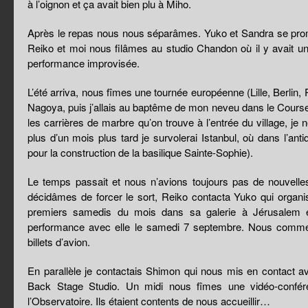
à l’oignon et ça avait bien plu à Miho.
Après le repas nous nous séparâmes. Yuko et Sandra se prome
Reiko et moi nous filâmes au studio Chandon où il y avait un
performance improvisée.
L’été arriva, nous fîmes une tournée européenne (Lille, Berlin
Nagoya, puis j’allais au baptême de mon neveu dans le Course
les carrières de marbre qu’on trouve à l’entrée du village, je
plus d’un mois plus tard je survolerai Istanbul, où dans l’an
pour la construction de la basilique Sainte-Sophie).
Le temps passait et nous n’avions toujours pas de nouvell
décidâmes de forcer le sort, Reiko contacta Yuko qui organi
premiers samedis du mois dans sa galerie à Jérusalem e
performance avec elle le samedi 7 septembre. Nous comm
billets d’avion.
En parallèle je contactais Shimon qui nous mis en contact a
Back Stage Studio. Un midi nous fîmes une vidéo-confér
l’Observatoire. Ils étaient contents de nous accueillir…