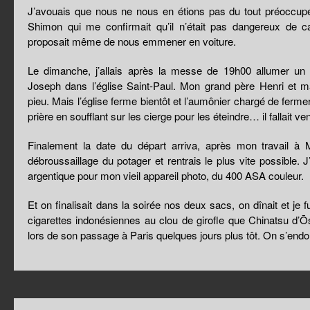
J’avouais que nous ne nous en étions pas du tout préoccupé !
Shimon qui me confirmait qu’il n’était pas dangereux de
proposait même de nous emmener en voiture.
Le dimanche, j’allais après la messe de 19h00 allumer un c
Joseph dans l’église Saint-Paul. Mon grand père Henri et m
pieu. Mais l’église ferme bientôt et l’aumônier chargé de fe
prière en soufflant sur les cierge pour les éteindre… il fallait veni
Finalement la date du départ arriva, après mon travail à M
débroussaillage du potager et rentrais le plus vite possible. J
argentique pour mon vieil appareil photo, du 400 ASA couleur.
Et on finalisait dans la soirée nos deux sacs, on dînait et je
cigarettes indonésiennes au clou de girofle que Chinatsu d
lors de son passage à Paris quelques jours plus tôt. On s’endo