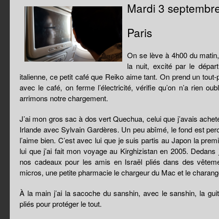
Mardi 3 septembr
Paris
On se lève à 4h00 du matin,
la nuit, excité par le dépar
italienne, ce petit café que Reiko aime tant. On prend un tout-p
avec le café, on ferme l’électricité, vérifie qu’on n’a rien ou
arrimons notre chargement.
J’ai mon gros sac à dos vert Quechua, celui que j’avais ache
Irlande avec Sylvain Gardères. Un peu abîmé, le fond est percé
l’aime bien. C’est avec lui que je suis partis au Japon la prem
lui que j’ai fait mon voyage au Kirghizistan en 2005. Dedans j
nos cadeaux pour les amis en Israël pliés dans des vêtement
micros, une petite pharmacie le chargeur du Mac et le charang
À la main j’ai la sacoche du sanshin, avec le sanshin, la gu
pliés pour protéger le tout.