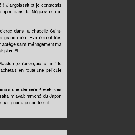
 J’angoissait et je contactais
 camper dans le Néguev et me
ierge dans la chapelle Saint-
a grand mère Eva étaient très
rmer abrège sans ménagement ma
r plus tôt...
eudon je renonçais à finir le
’achetais en route une pellicule
 fumais une dernière Kretek, ces
’Ōsaka m’avait ramené du Japon
rmait pour une courte nuit.