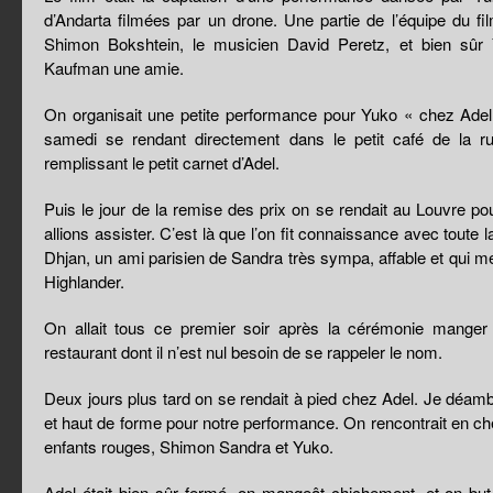
d’Andarta filmées par un drone. Une partie de l’équipe du film
Shimon Bokshtein, le musicien David Peretz, et bien sû
Kaufman une amie.
On organisait une petite performance pour Yuko « chez Adel »
samedi se rendant directement dans le petit café de la r
remplissant le petit carnet d’Adel.
Puis le jour de la remise des prix on se rendait au Louvre po
allions assister. C’est là que l’on fit connaissance avec toute 
Dhjan, un ami parisien de Sandra très sympa, affable et qui m
Highlander.
On allait tous ce premier soir après la cérémonie mange
restaurant dont il n’est nul besoin de se rappeler le nom.
Deux jours plus tard on se rendait à pied chez Adel. Je déam
et haut de forme pour notre performance. On rencontrait en c
enfants rouges, Shimon Sandra et Yuko.
Adel était bien sûr fermé, on mangeât chichement, et on bu