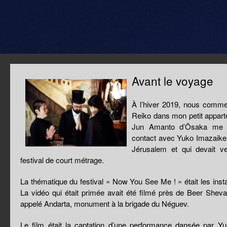
Avant le voyage
À l’hiver 2019, nous comm
Reiko dans mon petit appar
Jun Amanto d’Ōsaka me c
contact avec Yuko Imazaike, 
Jérusalem et qui devait ve
festival de court métrage.
La thématique du festival « Now You See Me ! » était les insta
La vidéo qui était primée avait été filmé près de Beer She
appelé Andarta, monument à la brigade du Néguev.
Le film était la captation d’une performance dansée par 