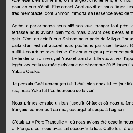
pour ce que c’était. Finalement Adel ouvrit et nous fîmes u
très mémorable, dont Shimon immortalisa l’essence avec de tr
Après la performance nous allâmes tous manger tout près, 
terrasse nous avions bien froid, mais buvant des bières et m
gaie. C’est ce soir-là que Shimon nous parla de Mitzpe Ramon
parla d’un festival auquel nous pourrions participer là-bas. Ri
suffit à nourrir notre curiosité. On commença a projeter de partir
Le lendemain on revoyait Yuko et Sandra. Elle voulait voir l’ap
logés lors de la tournée parisienne de décembre 2015 lorsqu’i
Yuka d’Ōsaka.
Je pensais Gaël absent (en fait il était bien chez lui ce jour là)
rue, mais Yuko fut très heureuse de la voir.
Nous prîmes ensuite un bus jusqu’à Châtelet où nous allâme
français, camembert au miel, escargot et soupe à l’oignon.
C’était au « Père Tranquille », où nous avions été cette fame
et François qui nous avait fait découvrir le lieu. Cette fois-là