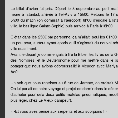
Le billet d’avion fut pris. Départ le 3 septembre au petit m
heure à Istanbul, arrivée à Tel-Aviv à 15h00. Retours le 17 
5h00 du matin (on dormirait à l’aéroport) 8h00 d’escale à Istanb
ville, la basilique Sainte-Sophie) puis arrivée à Paris à18h00.
C’était dans les 250€ par personne, ça m’allait, seul les 01h00 
un peu peur, surtout ayant appris qu’il s’agissait du nouvel a
ville quasiment.
Avant le départ je commençais à lire la Bible, les livres de la 
des Nombres, et le Deutéronome pour me mettre dans le bain. 
potager que nous avions débroussaillé à Meudon avec Mariya 
Août.
Un soir que nous rentrions au 6 rue de Jarente, on croisait 
On lui parlait de notre voyage et projet de dormir dans le déser
d’acheter pour cela deux petits matelas pneumatiques, modèle
plus léger, chez Le Vieux campeur).
« -Et vous avez pensé aux serpents et aux scorpions ! »