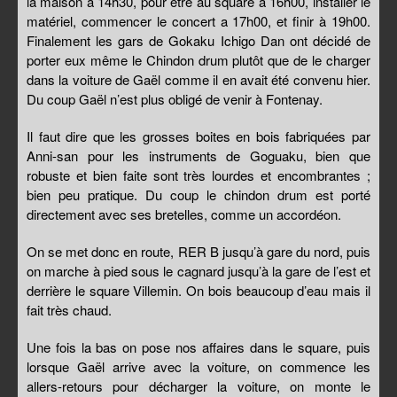
la maison à 14h30, pour être au square a 16h00, installer le
matériel, commencer le concert a 17h00, et finir à 19h00.
Finalement les gars de Gokaku Ichigo Dan ont décidé de
porter eux même le Chindon drum plutôt que de le charger
dans la voiture de Gaël comme il en avait été convenu hier.
Du coup Gaël n’est plus obligé de venir à Fontenay.
Il faut dire que les grosses boites en bois fabriquées par
Anni-san pour les instruments de Goguaku, bien que
robuste et bien faite sont très lourdes et encombrantes ;
bien peu pratique. Du coup le chindon drum est porté
directement avec ses bretelles, comme un accordéon.
On se met donc en route, RER B jusqu’à gare du nord, puis
on marche à pied sous le cagnard jusqu’à la gare de l’est et
derrière le square Villemin. On bois beaucoup d’eau mais il
fait très chaud.
Une fois la bas on pose nos affaires dans le square, puis
lorsque Gaël arrive avec la voiture, on commence les
allers-retours pour décharger la voiture, on monte le