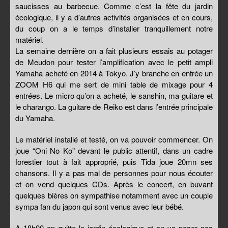
saucisses au barbecue. Comme c’est la fête du jardin
écologique, il y a d’autres activités organisées et en cours,
du coup on a le temps d’installer tranquillement notre
matériel.
La semaine dernière on a fait plusieurs essais au potager
de Meudon pour tester l’amplification avec le petit ampli
Yamaha acheté en 2014 à Tokyo. J’y branche en entrée un
ZOOM H6 qui me sert de mini table de mixage pour 4
entrées. Le micro qu’on a acheté, le sanshin, ma guitare et
le charango. La guitare de Reiko est dans l’entrée principale
du Yamaha.
Le matériel installé et testé, on va pouvoir commencer. On
joue “Oni No Ko” devant le public attentif, dans un cadre
forestier tout à fait approprié, puis Tida joue 20mn ses
chansons. Il y a pas mal de personnes pour nous écouter
et on vend quelques CDs. Après le concert, en buvant
quelques bières on sympathise notamment avec un couple
sympa fan du japon qui sont venus avec leur bébé.
A 18h00 on quitte le jardin écologique et on va poser nos