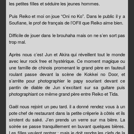
les petites filles et séduire les jeunes hommes.
Puis Reiko et moi on joue “Oni no Ko”. Dans le public il y a
Soufiane, le prof de français de l’OFII que Reiko aime bien.
Difficile de jouer dans le brouhaha mais on ne s’en sort pas
trop mal.
Après nous c’est Jun et Akira qui réveillent tout le monde
avec leur rock free et hystérique. Ce moment magique ou
une famille de chinois promenant le grand père en fauteuil
roulant passe devant la scène de Kokkei no Door, et
s’arrête pour photographier le papy souriant devant ce
pantin de diable de Jun s’excitant sur sa guitare puis
photographiant ce même grand père entre Reiko et Tida.
Gaël nous rejoint un peu tard. il a donné rendez vous à un
pote chef de restaurant dans la petite crêperie à côtés et ils
sirotent du saké. J’en prends un verre sur ma bière. La
soirée se passe tranquillement en buvant quelques bières.
Les filles veulent rentrer ; mais je doit rendre les clefs de la