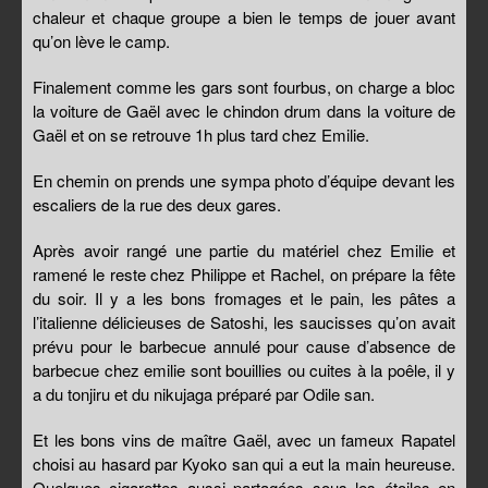
chaleur et chaque groupe a bien le temps de jouer avant
qu’on lève le camp.
Finalement comme les gars sont fourbus, on charge a bloc
la voiture de Gaël avec le chindon drum dans la voiture de
Gaël et on se retrouve 1h plus tard chez Emilie.
En chemin on prends une sympa photo d’équipe devant les
escaliers de la rue des deux gares.
Après avoir rangé une partie du matériel chez Emilie et
ramené le reste chez Philippe et Rachel, on prépare la fête
du soir. Il y a les bons fromages et le pain, les pâtes a
l’italienne délicieuses de Satoshi, les saucisses qu’on avait
prévu pour le barbecue annulé pour cause d’absence de
barbecue chez emilie sont bouillies ou cuites à la poêle, il y
a du tonjiru et du nikujaga préparé par Odile san.
Et les bons vins de maître Gaël, avec un fameux Rapatel
choisi au hasard par Kyoko san qui a eut la main heureuse.
Quelques cigarettes aussi partagées sous les étoiles en