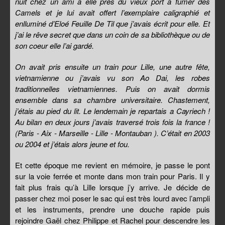
nuit chez un ami a elle près du vieux port a fumer des
Camels et je lui avait offert l’exemplaire caligraphié et
enlluminé d’Eloé Feuille De Til que j’avais écrit pour elle. Et
j’ai le rêve secret que dans un coin de sa bibliothèque ou de
son coeur elle l’ai gardé.
On avait pris ensuite un train pour Lille, une autre fête,
vietnamienne ou j’avais vu son Ao Dai, les robes
traditionnelles vietnamiennes. Puis on avait dormis
ensemble dans sa chambre universitaire. Chastement,
j’étais au pied du lit. Le lendemain je repartais a Cayriech !
Au bilan en deux jours j’avais traversé trois fois la france !
(Paris - Aix - Marseille - Lille - Montauban ). C’était en 2003
ou 2004 et j’étais alors jeune et fou.
Et cette époque me revient en mémoire, je passe le pont
sur la voie ferrée et monte dans mon train pour Paris. Il y
fait plus frais qu’à Lille lorsque j’y arrive. Je décide de
passer chez moi poser le sac qui est très lourd avec l’ampli
et les instruments, prendre une douche rapide puis
rejoindre Gaël chez Philippe et Rachel pour descendre les