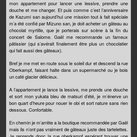
mon appartement pour lancer une lessive, prendre une
douche et me changer. Et puis comme c’est l’anniversaire
de Kazumi san aujourd’hui une mission tout à fait spéciale
m’a été confié par Mizuno san, je doit acheter un gâteau au
chocolat myrtille, que je porterais sur scène à la fin du
concert de Salome. Gaël me recommande un fameux
pâtissier (qui s’avérait finalement être plus un chocolatier
qui fait aussi des gâteaux).
Bref je me met en route sous le soleil dur et descend la rue
Oberkampf, faisant halte dans un supermarché ou je bois
un café glacier délicieux.
A l’appartement je lance la lessive, me prends une douche
et sort mon yukata bleu de matsuri d’été, je m’énerve un
bon quart d’heure pour nouer le obi et sort nature sans rien
dessous. Confortable.
En chemin je m’arrête a la boutique recommandée par Gaël
mais ils n’ont pas vraiment de gâteaux juste des tartelettes.
Je reprends donc la rue oberkampf espérant trouver une