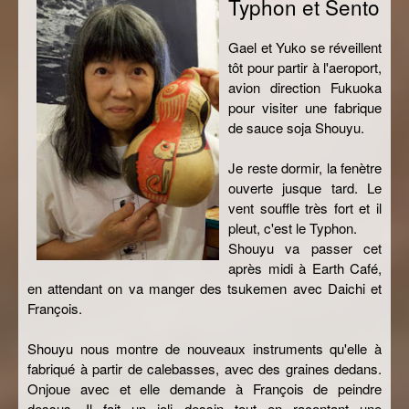
Typhon et Sento
Gael et Yuko se réveillent
tôt pour partir à l'aeroport,
avion direction Fukuoka
pour visiter une fabrique
de sauce soja Shouyu.
Je reste dormir, la fenètre
ouverte jusque tard. Le
vent souffle très fort et il
pleut, c'est le Typhon.
Shouyu va passer cet
après midi à Earth Café,
en attendant on va manger des tsukemen avec Daichi et
François.
Shouyu nous montre de nouveaux instruments qu'elle à
fabriqué à partir de calebasses, avec des graines dedans.
Onjoue avec et elle demande à François de peindre
dessus. Il fait un joli dessin tout en racontant une