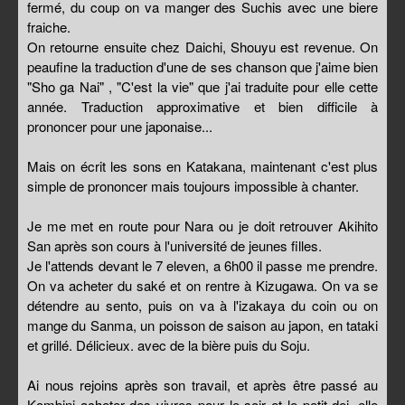
fermé, du coup on va manger des Suchis avec une biere
fraiche.
On retourne ensuite chez Daichi, Shouyu est revenue. On
peaufine la traduction d'une de ses chanson que j'aime bien
"Sho ga Nai" , "C'est la vie" que j'ai traduite pour elle cette
année. Traduction approximative et bien difficile à
prononcer pour une japonaise...
Mais on écrit les sons en Katakana, maintenant c'est plus
simple de prononcer mais toujours impossible à chanter.
Je me met en route pour Nara ou je doit retrouver Akihito
San après son cours à l'université de jeunes filles.
Je l'attends devant le 7 eleven, a 6h00 il passe me prendre.
On va acheter du saké et on rentre à Kizugawa. On va se
détendre au sento, puis on va à l'izakaya du coin ou on
mange du Sanma, un poisson de saison au japon, en tataki
et grillé. Délicieux. avec de la bière puis du Soju.
Ai nous rejoins après son travail, et après être passé au
Kombini acheter des vivres pour le soir et le petit dej, elle