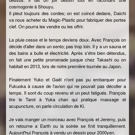
cosmogonie à Shouyu.
Il pleut toujours des cordes; on est coincé dedans, Daichi
va nous acheter du Magic-Plastic pour fabriquer des portes
clef. On pourra les vendre ou les offrir.
La pluie cesse et le temps deviens doux. Avec François on
décide d'aller dans un sento; pas trop loin. Il y a un sauna et
des bains a bulle et électricité. Après s'étre bien détendus,
on fait une petite promenade jusque chez Takashi ou on
habitait en 2013, lors de notre première tournée au Japon.
Finalement Yuko et Gaël n'ont pas pu embarquer pour
Fukuoka à cause de l'avion qui ne pouvait pas décoller a
temps. Il sont du coup revenu et un peut fatigués. François
tire le Tarot à Yuka chan qui pratique massage et
acupuncture, on parle circulation de Ki.
Je vais manger un morceau avec François et Jeremy, puis
on retourne a Earth ou la soirée se finit tranquillement.
Aujourd'hui François à vendu un dessin pour 2000yen.