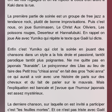
Kaki dans la rue.
La première partie de soirée est un groupe de free jazz a
tendance rock, plutôt de bonne improvisations. Puis c'est
nous, on joue Sumimasen, Le Christ Aux Oliviers, Les
poissons rouges, Deserteur et Hannafubuki. En rappel on
joue Aie avec Yumiko qui répète le texte que Gaël lui dicte.
Enfin c'est Yumiko qui clot la soirée en jouant des
chansons dans un style a la fois drole et passioné, tantôt
parodique tantôt plus poignantes. Ne me quitte pas en
japonais "Ikanaide". Le poinçonneur des Lilas au lieu de
faire des Petit trou "chisai anna" en fait des gros "hoki anna"
ce qui aurait a voir avec une histoire de paris sur des
chevaux et du fait de parier sur le mauvais. Mais
l'expliquation est bancale et j'avoue que l'humour japonais
est assez mystérieux.
La derniere chanson, sur laquelle on est invité a participer
c'est "les feuilles mortes". Et ce n'est pas triste avec Gaël