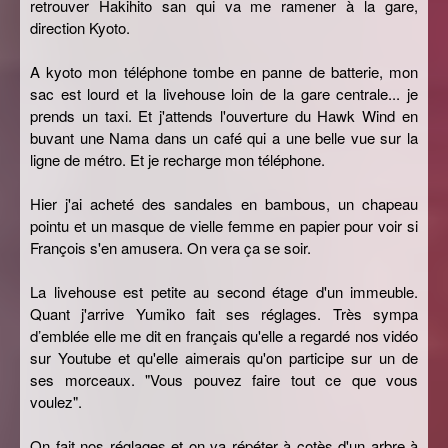
retrouver Hakihito san qui va me ramener à la gare,
direction Kyoto.
A kyoto mon téléphone tombe en panne de batterie, mon
sac est lourd et la livehouse loin de la gare centrale... je
prends un taxi. Et j'attends l'ouverture du Hawk Wind en
buvant une Nama dans un café qui a une belle vue sur la
ligne de métro. Et je recharge mon téléphone.
Hier j'ai acheté des sandales en bambous, un chapeau
pointu et un masque de vielle femme en papier pour voir si
François s'en amusera. On vera ça se soir.
La livehouse est petite au second étage d'un immeuble.
Quant j'arrive Yumiko fait ses réglages. Très sympa
d’emblée elle me dit en français qu'elle a regardé nos vidéo
sur Youtube et qu'elle aimerais qu'on participe sur un de
ses morceaux. "Vous pouvez faire tout ce que vous
voulez".
On fait nos réglages et on va répéter à cotès d'un arbre à