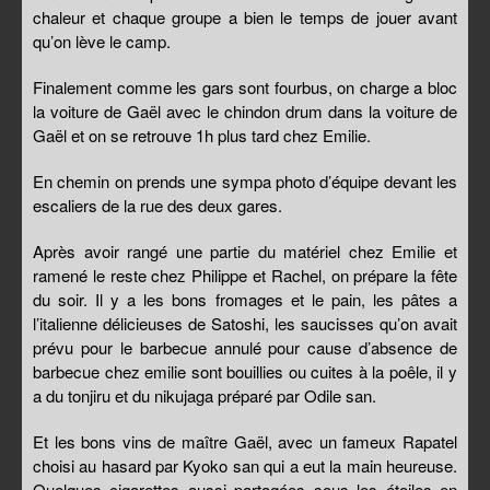
chaleur et chaque groupe a bien le temps de jouer avant
qu’on lève le camp.
Finalement comme les gars sont fourbus, on charge a bloc
la voiture de Gaël avec le chindon drum dans la voiture de
Gaël et on se retrouve 1h plus tard chez Emilie.
En chemin on prends une sympa photo d’équipe devant les
escaliers de la rue des deux gares.
Après avoir rangé une partie du matériel chez Emilie et
ramené le reste chez Philippe et Rachel, on prépare la fête
du soir. Il y a les bons fromages et le pain, les pâtes a
l’italienne délicieuses de Satoshi, les saucisses qu’on avait
prévu pour le barbecue annulé pour cause d’absence de
barbecue chez emilie sont bouillies ou cuites à la poêle, il y
a du tonjiru et du nikujaga préparé par Odile san.
Et les bons vins de maître Gaël, avec un fameux Rapatel
choisi au hasard par Kyoko san qui a eut la main heureuse.
Quelques cigarettes aussi partagées sous les étoiles en