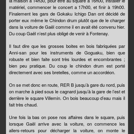
la maison à 14h30, pour être au square a 16h00, installer le
matériel, commencer le concert a 17h00, et finir à 19h00.
Finalement les gars de Gokaku Ichigo Dan ont décidé de
porter eux même le Chindon drum plutôt que de le charger
dans la voiture de Gaël comme il en avait été convenu hier.
Du coup Gaël n’est plus obligé de venir à Fontenay.
Il faut dire que les grosses boites en bois fabriquées par
Anni-san pour les instruments de Goguaku, bien que
robuste et bien faite sont très lourdes et encombrantes ;
bien peu pratique. Du coup le chindon drum est porté
directement avec ses bretelles, comme un accordéon.
On se met donc en route, RER B jusqu’à gare du nord, puis
on marche à pied sous le cagnard jusqu’à la gare de l’est et
derrière le square Villemin. On bois beaucoup d’eau mais il
fait très chaud.
Une fois la bas on pose nos affaires dans le square, puis
lorsque Gaël arrive avec la voiture, on commence les
allers-retours pour décharger la voiture, on monte le