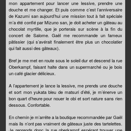
mon appartement pour lancer une lessive, prendre une
douche et me changer. Et puis comme c’est l’anniversaire
de Kazumi san aujourd’hui une mission tout à fait spéciale
m’a été confié par Mizuno san, je doit acheter un gâteau au
chocolat myrtille, que je porterais sur scène à la fin du
concert de Salome. Gaël me recommande un fameux
pâtissier (qui s’avérait finalement être plus un chocolatier
qui fait aussi des gâteaux).
Bref je me met en route sous le soleil dur et descend la rue
Oberkampf, faisant halte dans un supermarché ou je bois
un café glacier délicieux.
A l’appartement je lance la lessive, me prends une douche
et sort mon yukata bleu de matsuri d’été, je m’énerve un
bon quart d’heure pour nouer le obi et sort nature sans rien
dessous. Confortable.
En chemin je m’arrête a la boutique recommandée par Gaël
mais ils n’ont pas vraiment de gâteaux juste des tartelettes.
Je reprends donc la rue oberkampf espérant trouver une