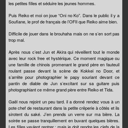
les petites filles et séduire les jeunes hommes.
Puis Reiko et moi on joue “Oni no Ko”. Dans le public il y a
Soufiane, le prof de français de l’OFII que Reiko aime bien.
Difficile de jouer dans le brouhaha mais on ne s’en sort pas
trop mal.
Après nous c’est Jun et Akira qui réveillent tout le monde
avec leur rock free et hystérique. Ce moment magique ou
une famille de chinois promenant le grand père en fauteuil
roulant passe devant la scène de Kokkei no Door, et
s’arrête pour photographier le papy souriant devant ce
pantin de diable de Jun s’excitant sur sa guitare puis
photographiant ce même grand père entre Reiko et Tida.
Gaël nous rejoint un peu tard. il a donné rendez vous à un
pote chef de restaurant dans la petite crêperie à côtés et ils
sirotent du saké. J’en prends un verre sur ma bière. La
soirée se passe tranquillement en buvant quelques bières.
Les filles veulent rentrer ; mais je doit rendre les clefs de la