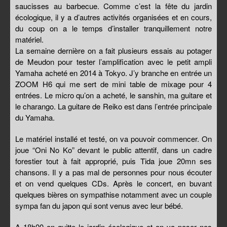
saucisses au barbecue. Comme c’est la fête du jardin
écologique, il y a d’autres activités organisées et en cours,
du coup on a le temps d’installer tranquillement notre
matériel.
La semaine dernière on a fait plusieurs essais au potager
de Meudon pour tester l’amplification avec le petit ampli
Yamaha acheté en 2014 à Tokyo. J’y branche en entrée un
ZOOM H6 qui me sert de mini table de mixage pour 4
entrées. Le micro qu’on a acheté, le sanshin, ma guitare et
le charango. La guitare de Reiko est dans l’entrée principale
du Yamaha.
Le matériel installé et testé, on va pouvoir commencer. On
joue “Oni No Ko” devant le public attentif, dans un cadre
forestier tout à fait approprié, puis Tida joue 20mn ses
chansons. Il y a pas mal de personnes pour nous écouter
et on vend quelques CDs. Après le concert, en buvant
quelques bières on sympathise notamment avec un couple
sympa fan du japon qui sont venus avec leur bébé.
A 18h00 on quitte le jardin écologique et on va poser nos