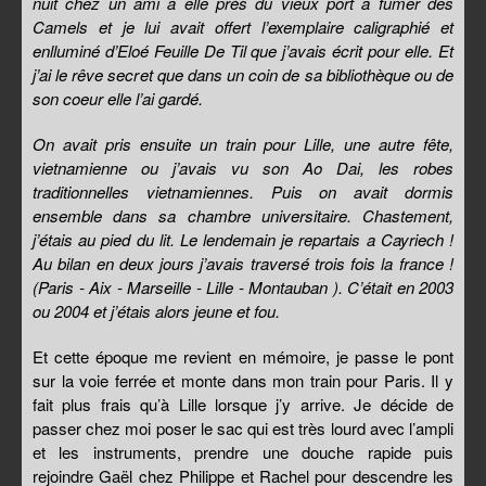
nuit chez un ami a elle près du vieux port a fumer des
Camels et je lui avait offert l’exemplaire caligraphié et
enlluminé d’Eloé Feuille De Til que j’avais écrit pour elle. Et
j’ai le rêve secret que dans un coin de sa bibliothèque ou de
son coeur elle l’ai gardé.
On avait pris ensuite un train pour Lille, une autre fête,
vietnamienne ou j’avais vu son Ao Dai, les robes
traditionnelles vietnamiennes. Puis on avait dormis
ensemble dans sa chambre universitaire. Chastement,
j’étais au pied du lit. Le lendemain je repartais a Cayriech !
Au bilan en deux jours j’avais traversé trois fois la france !
(Paris - Aix - Marseille - Lille - Montauban ). C’était en 2003
ou 2004 et j’étais alors jeune et fou.
Et cette époque me revient en mémoire, je passe le pont
sur la voie ferrée et monte dans mon train pour Paris. Il y
fait plus frais qu’à Lille lorsque j’y arrive. Je décide de
passer chez moi poser le sac qui est très lourd avec l’ampli
et les instruments, prendre une douche rapide puis
rejoindre Gaël chez Philippe et Rachel pour descendre les