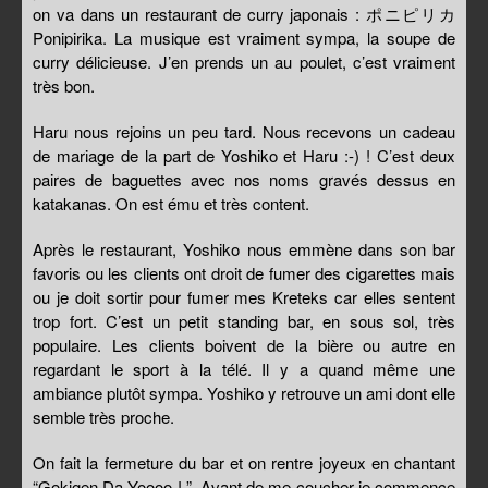
on va dans un restaurant de curry japonais : ポニピリカ
Ponipirika. La musique est vraiment sympa, la soupe de
curry délicieuse. J’en prends un au poulet, c’est vraiment
très bon.
Haru nous rejoins un peu tard. Nous recevons un cadeau
de mariage de la part de Yoshiko et Haru :-) ! C’est deux
paires de baguettes avec nos noms gravés dessus en
katakanas. On est ému et très content.
Après le restaurant, Yoshiko nous emmène dans son bar
favoris ou les clients ont droit de fumer des cigarettes mais
ou je doit sortir pour fumer mes Kreteks car elles sentent
trop fort. C’est un petit standing bar, en sous sol, très
populaire. Les clients boivent de la bière ou autre en
regardant le sport à la télé. Il y a quand même une
ambiance plutôt sympa. Yoshiko y retrouve un ami dont elle
semble très proche.
On fait la fermeture du bar et on rentre joyeux en chantant
“Gokigen Da Yoooo ! ”. Avant de me coucher je commence