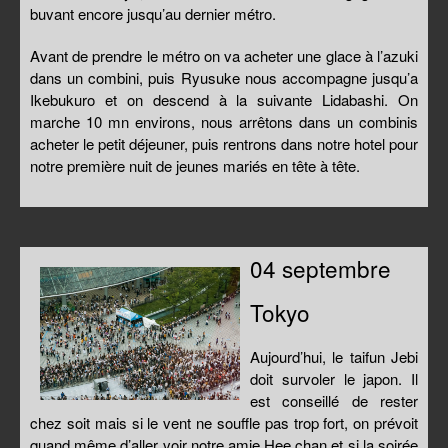
buvant encore jusqu’au dernier métro.
Avant de prendre le métro on va acheter une glace à l’azuki
dans un combini, puis Ryusuke nous accompagne jusqu’a
Ikebukuro et on descend à la suivante Lidabashi. On
marche 10 mn environs, nous arrêtons dans un combinis
acheter le petit déjeuner, puis rentrons dans notre hotel pour
notre première nuit de jeunes mariés en tête à tête.
04 septembre
Tokyo
Aujourd’hui, le taifun Jebi
doit survoler le japon. Il
est conseillé de rester
chez soit mais si le vent ne souffle pas trop fort, on prévoit
quand même d’aller voir notre amie Hee chan et si la soirée