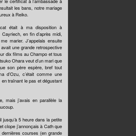
r le certificat à l’ambassade à
nsultait les bans, notre mariage
eureux à Reiko.
cat était à ma disposition à
 Cayriech, en fin d’après midi,
 me marier. J’appelais ensuite
y avait une grande retrospective
ur dix films au Champo et tous
 Setsuko Ohara veut d’un mari que
que son père espère, bref tout
éma d’Ozu, c’était comme une
, en traînant le pas et dégustant
 mais j’avais en parallèle la
eaucoup.
il jusqu’à 5 heure dans la petite
 et clope j’annonçais à Cath que
les dernières courses (en grande