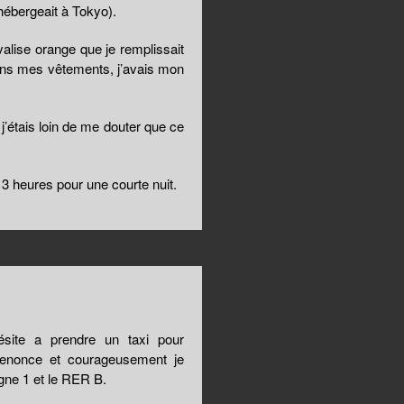
hébergeait à Tokyo).
alise orange que je remplissait
dans mes vêtements, j’avais mon
 j’étais loin de me douter que ce
 heures pour une courte nuit.
ésite a prendre un taxi pour
e renonce et courageusement je
igne 1 et le RER B.