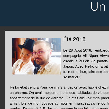
Un 
Été 2018
Le 28 Août 2018, j’embarq
compagnie All Nipon Airwa
escale à Zurich. Je partai
Japon, Avec Reiko on allai
train et en bus, faire des c
se marier !
Reiko était venu à Paris de mars à juin, on avait habité chez 
un charme. On avait rapidement pris des habitudes de vie com
appartement de la rue de Jarente. On était allé voir mes paren
amis ; lors de mon voyage au japon en mars, j’avais rencontré
marier. J’avais dit à Reiko que comme je voulais vivre avec e