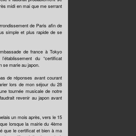
rès midi en mai que me serrant
rrondissement de Paris afin de
lus simple et plus rapide de se
l’ambassade de france à Tokyo
’établissement du “certificat
on se marie au japon.
 pas de réponses avant courant
rier lors de mon séjour du 28
 une tournée musicale de notre
faudrait revenir au japon avant
elais un mois après, vers le 15
t que lorsque la mairie du 4ème
é que le certificat et bien à ma