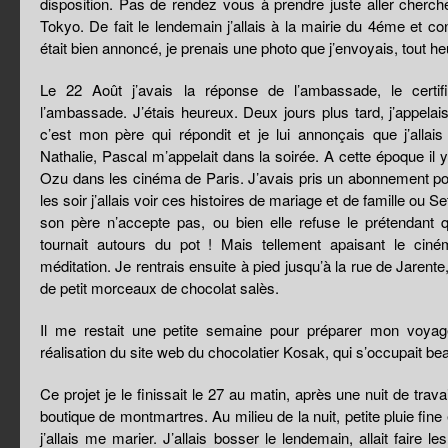
disposition. Pas de rendez vous à prendre juste aller cherche
Tokyo. De fait le lendemain j’allais à la mairie du 4éme et co
était bien annoncé, je prenais une photo que j’envoyais, tout h
Le 22 Août j’avais la réponse de l’ambassade, le certifi
l’ambassade. J’étais heureux. Deux jours plus tard, j’appelais
c’est mon père qui répondit et je lui annonçais que j’allais
Nathalie, Pascal m’appelait dans la soirée. A cette époque il 
Ozu dans les cinéma de Paris. J’avais pris un abonnement po
les soir j’allais voir ces histoires de mariage et de famille ou
son père n’accepte pas, ou bien elle refuse le prétendant 
tournait autours du pot ! Mais tellement apaisant le cin
méditation. Je rentrais ensuite à pied jusqu’à la rue de Jarente
de petit morceaux de chocolat salès.
Il me restait une petite semaine pour préparer mon voyage,
réalisation du site web du chocolatier Kosak, qui s’occupait b
Ce projet je le finissait le 27 au matin, après une nuit de trava
boutique de montmartres. Au milieu de la nuit, petite pluie fine
j’allais me marier. J’allais bosser le lendemain, allait faire 