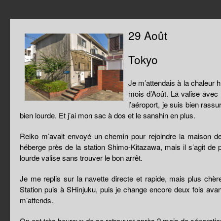
29 Août
Tokyo
Je m’attendais à la chaleur 
mois d’Août. La valise avec l
l’aéroport, je suis bien rassu
bien lourde. Et j’ai mon sac à dos et le sanshin en plus.
Reiko m’avait envoyé un chemin pour rejoindre la maison d
héberge près de la station Shimo-Kitazawa, mais il s’agit de 
lourde valise sans trouver le bon arrêt.
Je me replis sur la navette directe et rapide, mais plus chère
Station puis à SHinjuku, puis je change encore deux fois avant
m’attends.
On est très heureux de se retrouver après 2 mois de séparatio