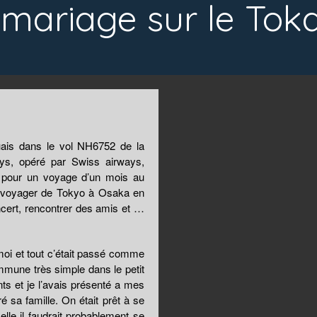
mariage sur le Tok
uais dans le vol NH6752 de la
ys, opéré par Swiss airways,
s pour un voyage d’un mois au
t voyager de Tokyo à Osaka en
oncert, rencontrer des amis et …
moi et tout c’était passé comme
mune très simple dans le petit
ts et je l’avais présenté a mes
 sa famille. On était prêt à se
lle il faudrait probablement se