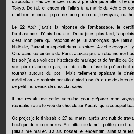
disposition. Pas de rendez vous à prendre juste aller cherche
Tokyo. De fait le lendemain j’allais à la mairie du 4éme et co
était bien annoncé, je prenais une photo que j’envoyais, tout h
Le 22 Août j’avais la réponse de l’ambassade, le certifi
l’ambassade. J’étais heureux. Deux jours plus tard, j’appelais
c’est mon père qui répondit et je lui annonçais que j’allais
Nathalie, Pascal m’appelait dans la soirée. A cette époque il 
Ozu dans les cinéma de Paris. J’avais pris un abonnement po
les soir j’allais voir ces histoires de mariage et de famille ou
son père n’accepte pas, ou bien elle refuse le prétendant 
tournait autours du pot ! Mais tellement apaisant le cin
méditation. Je rentrais ensuite à pied jusqu’à la rue de Jarente
de petit morceaux de chocolat salès.
Il me restait une petite semaine pour préparer mon voyage,
réalisation du site web du chocolatier Kosak, qui s’occupait b
Ce projet je le finissait le 27 au matin, après une nuit de trava
boutique de montmartres. Au milieu de la nuit, petite pluie fine
j’allais me marier. J’allais bosser le lendemain, allait faire 