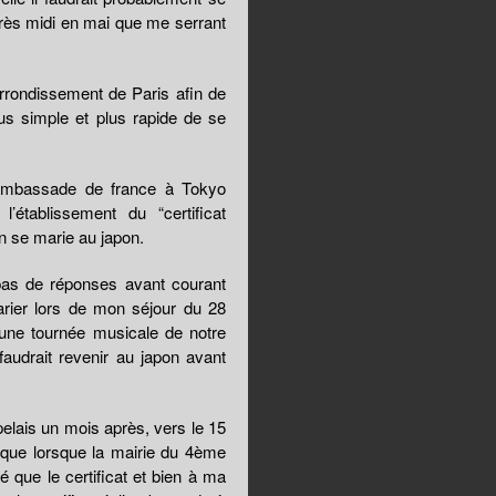
rès midi en mai que me serrant
rrondissement de Paris afin de
lus simple et plus rapide de se
l’ambassade de france à Tokyo
’établissement du “certificat
on se marie au japon.
 pas de réponses avant courant
rier lors de mon séjour du 28
 une tournée musicale de notre
faudrait revenir au japon avant
elais un mois après, vers le 15
t que lorsque la mairie du 4ème
é que le certificat et bien à ma