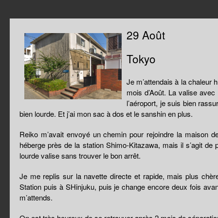
29 Août
Tokyo
Je m’attendais à la chaleur 
mois d’Août. La valise avec l
l’aéroport, je suis bien rassu
bien lourde. Et j’ai mon sac à dos et le sanshin en plus.
Reiko m’avait envoyé un chemin pour rejoindre la maison d
héberge près de la station Shimo-Kitazawa, mais il s’agit de 
lourde valise sans trouver le bon arrêt.
Je me replis sur la navette directe et rapide, mais plus chère
Station puis à SHinjuku, puis je change encore deux fois avant
m’attends.
On est très heureux de se retrouver après 2 mois de séparatio