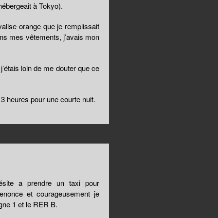
hébergeait à Tokyo).
alise orange que je remplissait
dans mes vêtements, j’avais mon
 j’étais loin de me douter que ce
 heures pour une courte nuit.
ésite a prendre un taxi pour
e renonce et courageusement je
igne 1 et le RER B.