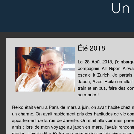
Un 
Été 2018
Le 28 Août 2018, j’embarq
compagnie All Nipon Airwa
escale à Zurich. Je partai
Japon, Avec Reiko on allai
train et en bus, faire des c
se marier !
Reiko était venu à Paris de mars à juin, on avait habité chez 
un charme. On avait rapidement pris des habitudes de vie com
appartement de la rue de Jarente. On était allé voir mes paren
amis ; lors de mon voyage au japon en mars, j’avais rencontré
marier. J’avais dit à Reiko que comme je voulais vivre avec e