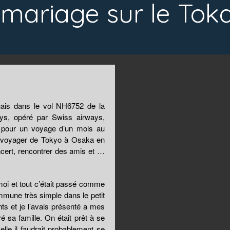
mariage sur le Tok
uais dans le vol NH6752 de la
ys, opéré par Swiss airways,
s pour un voyage d’un mois au
t voyager de Tokyo à Osaka en
oncert, rencontrer des amis et …
moi et tout c’était passé comme
mune très simple dans le petit
ts et je l’avais présenté a mes
 sa famille. On était prêt à se
lle il faudrait probablement se