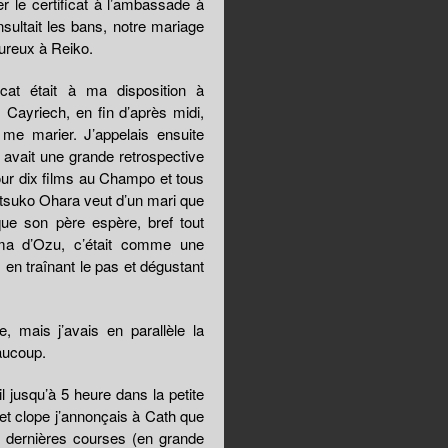
r le certificat à l’ambassade à
nsultait les bans, notre mariage
eureux à Reiko.
cat était à ma disposition à
 Cayriech, en fin d’après midi,
 me marier. J’appelais ensuite
y avait une grande retrospective
ur dix films au Champo et tous
 Setsuko Ohara veut d’un mari que
que son père espère, bref tout
éma d’Ozu, c’était comme une
, en traînant le pas et dégustant
 mais j’avais en parallèle la
eaucoup.
il jusqu’à 5 heure dans la petite
 et clope j’annonçais à Cath que
les dernières courses (en grande