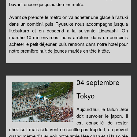
buvant encore jusqu’au dernier métro.
Avant de prendre le métro on va acheter une glace à l’azuki
dans un combini, puis Ryusuke nous accompagne jusqu’a
Ikebukuro et on descend à la suivante Lidabashi. On
marche 10 mn environs, nous arrêtons dans un combinis
acheter le petit déjeuner, puis rentrons dans notre hotel pour
notre première nuit de jeunes mariés en tête à tête.
04 septembre
Tokyo
Aujourd’hui, le taifun Jebi
doit survoler le japon. Il
est conseillé de rester
chez soit mais si le vent ne souffle pas trop fort, on prévoit
quand même d’aller voir notre amie Hee chan et si la soirée