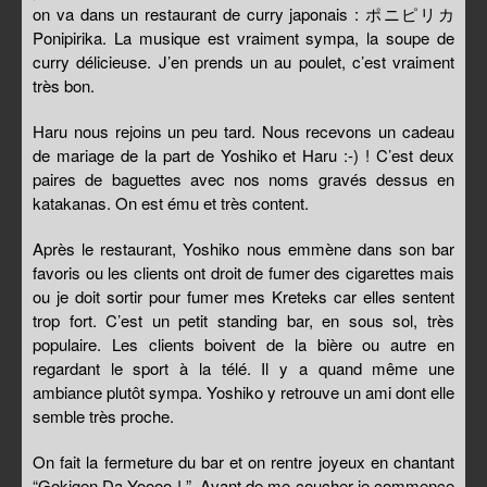
on va dans un restaurant de curry japonais : ポニピリカ
Ponipirika. La musique est vraiment sympa, la soupe de
curry délicieuse. J’en prends un au poulet, c’est vraiment
très bon.
Haru nous rejoins un peu tard. Nous recevons un cadeau
de mariage de la part de Yoshiko et Haru :-) ! C’est deux
paires de baguettes avec nos noms gravés dessus en
katakanas. On est ému et très content.
Après le restaurant, Yoshiko nous emmène dans son bar
favoris ou les clients ont droit de fumer des cigarettes mais
ou je doit sortir pour fumer mes Kreteks car elles sentent
trop fort. C’est un petit standing bar, en sous sol, très
populaire. Les clients boivent de la bière ou autre en
regardant le sport à la télé. Il y a quand même une
ambiance plutôt sympa. Yoshiko y retrouve un ami dont elle
semble très proche.
On fait la fermeture du bar et on rentre joyeux en chantant
“Gokigen Da Yoooo ! ”. Avant de me coucher je commence