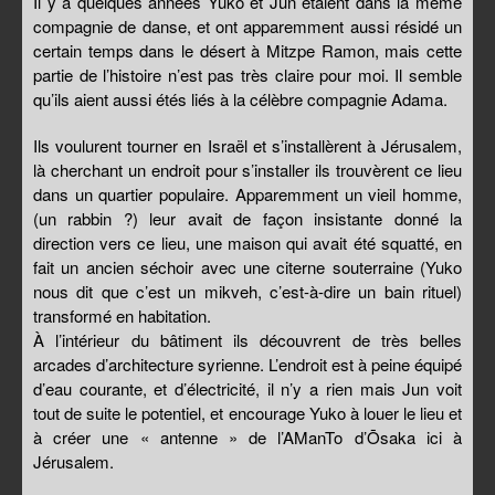
Il y a quelques années Yuko et Jun étaient dans la même
compagnie de danse, et ont apparemment aussi résidé un
certain temps dans le désert à Mitzpe Ramon, mais cette
partie de l’histoire n’est pas très claire pour moi. Il semble
qu’ils aient aussi étés liés à la célèbre compagnie Adama.
Ils voulurent tourner en Israël et s’installèrent à Jérusalem,
là cherchant un endroit pour s’installer ils trouvèrent ce lieu
dans un quartier populaire. Apparemment un vieil homme,
(un rabbin ?) leur avait de façon insistante donné la
direction vers ce lieu, une maison qui avait été squatté, en
fait un ancien séchoir avec une citerne souterraine (Yuko
nous dit que c’est un mikveh, c’est-à-dire un bain rituel)
transformé en habitation.
À l’intérieur du bâtiment ils découvrent de très belles
arcades d’architecture syrienne. L’endroit est à peine équipé
d’eau courante, et d’électricité, il n’y a rien mais Jun voit
tout de suite le potentiel, et encourage Yuko à louer le lieu et
à créer une « antenne » de l’AManTo d’Ōsaka ici à
Jérusalem.