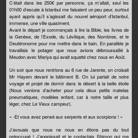
C’était dans les 250€ par personne, ça m’allait, seul les
01h00 d’escale à Istanbul me faisaient un peu peur, surtout
ayant appris qu’il s’agissait du nouvel aéroport d’Istanbul,
immense, une ville quasiment.
Avant le départ je commençais à lire la Bible, les livres de
la Genèse, de l’Exode, du Lévitique, des Nombres, et le
Deutéronome pour me mettre dans le bain. En parallèle je
travaillais le potager que nous avions débroussaillé à
Meudon avec Mariya qui avait squatté chez nous en Août.
Un soir que nous rentrions au 6 rue de Jarente, on croisait
Mr Hayem devant le bâtiment B. On lui parlait de notre
voyage et projet de dormir dans le désert à la belle étoile
(Nous venions d’acheter pour cela deux petits matelas
pneumatiques, modèles enfant, car à notre taille et plus
léger, chez Le Vieux campeur).
« -Et vous avez pensé aux serpents et aux scorpions ! »
J’avouais que nous ne nous en étions pas du tout
préoccupé ! J’angoissait et je contactais Shimon qui me